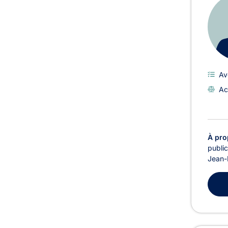
Av
Ac
À pro
public
Jean-