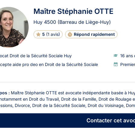
Maître Stéphanie OTTE
Huy
4500
(Barreau de Liège-Huy)
5
(
1 avis
)
Répond rapidement
ocat Droit de la Sécurité Sociale Huy
16 ans 
cepte aide pro deo en Droit de la Sécurité Sociale
Premie
pos :
Maître Stéphanie OTTE est avocate indépendante basée à Huy,
 notamment en Droit du Travail, Droit de la Famille, Droit de Roulage e
sions, Divorce, Droit de la Sécurité Sociale, Droit du Voisinage, Do
Contacter
cet avoc