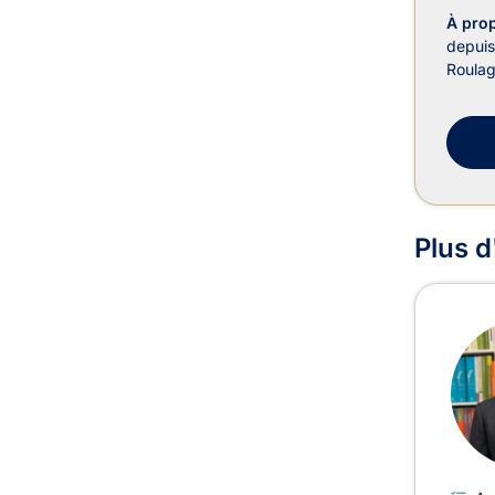
À pro
depuis
Roulage
Plus d