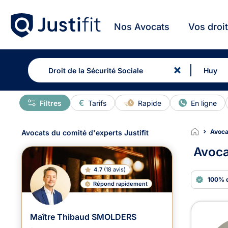
Nos Avocats
Vos droi
Filtres
Tarifs
Rapide
En ligne
Avocat
Avocats du comité d'experts Justifit
Avoca
4.7
(
18 avis
)
100% 
Répond rapidement
Avoc
Maître Thibaud SMOLDERS