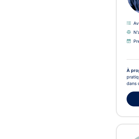
Av
N’
Pr
À pro
pratiq
dans c