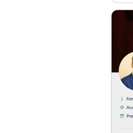
Fon
Acc
Pre