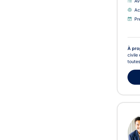
Av
Ac
Pr
À pro
civile
toutes