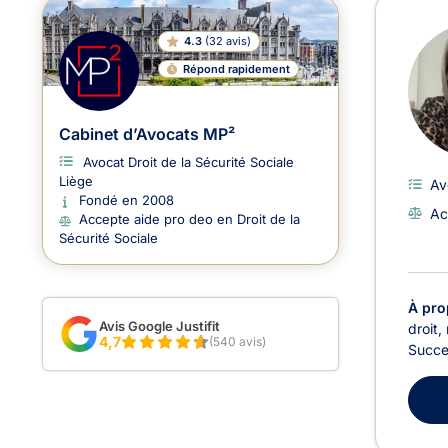
4.3
(
32 avis
)
Répond rapidement
Cabinet d’Avocats MP²
Avocat Droit de la Sécurité Sociale
Liège
Av
Fondé en 2008
Ac
Accepte aide pro deo en Droit de la
Sécurité Sociale
À pro
Avis Google Justifit
droit,
4,7
(540 avis)
Succes