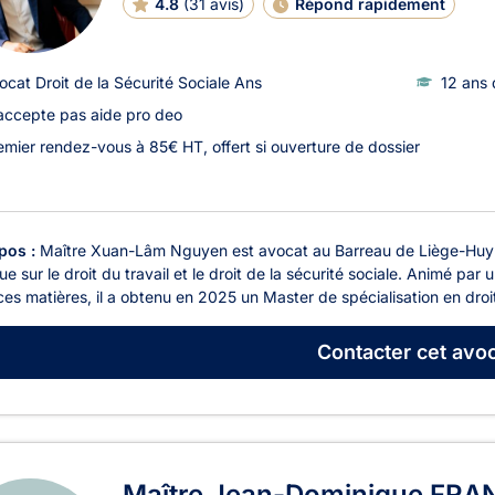
4.8
(
31 avis
)
Répond rapidement
ocat Droit de la Sécurité Sociale Ans
12 ans 
accepte pas aide pro deo
emier rendez-vous à 85€ HT, offert si ouverture de dossier
pos :
Maître Xuan-Lâm Nguyen est avocat au Barreau de Liège-Huy 
ue sur le droit du travail et le droit de la sécurité sociale. Animé pa
es matières, il a obtenu en 2025 un Master de spécialisation en droit s
Contacter
cet avoc
Maître Jean-Dominique FR