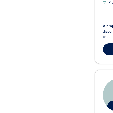
Pr
À pro
dispon
chaque