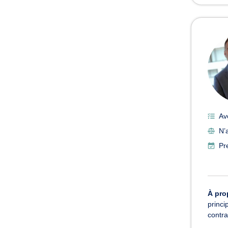
Av
N’
Pr
À pro
princi
contra