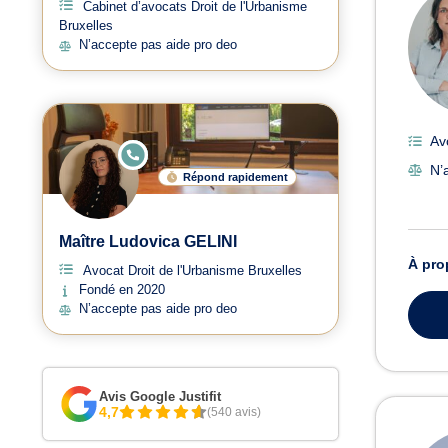
Cabinet d’avocats Droit de l'Urbanisme
Bruxelles
N’accepte pas aide pro deo
Av
E
N
N’
Répond rapidement
LI
G
N
E
Maître Ludovica GELINI
À pro
Avocat Droit de l'Urbanisme Bruxelles
Fondé en 2020
N’accepte pas aide pro deo
Avis Google Justifit
4,7
(540 avis)