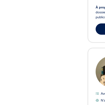
À pro
dossie
public
Av
N’