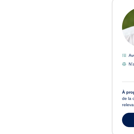
Av
N’
À pro
de la 
releva