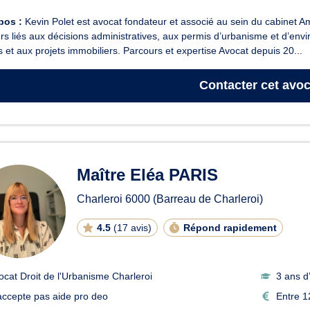
pos :
Kevin Polet est avocat fondateur et associé au sein du cabinet Amp
rs liés aux décisions administratives, aux permis d’urbanisme et d’env
s et aux projets immobiliers. Parcours et expertise Avocat depuis 20...
Contacter
cet avoc
Maître Eléa PARIS
Charleroi
6000
(Barreau de Charleroi)
4.5
(
17 avis
)
Répond rapidement
ocat Droit de l'Urbanisme Charleroi
3 ans d
accepte pas aide pro deo
Entre 1