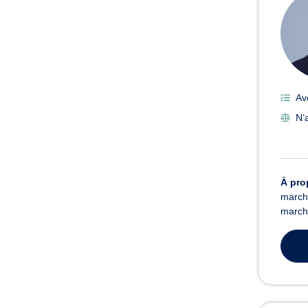
Av
N’
À pro
marché
march