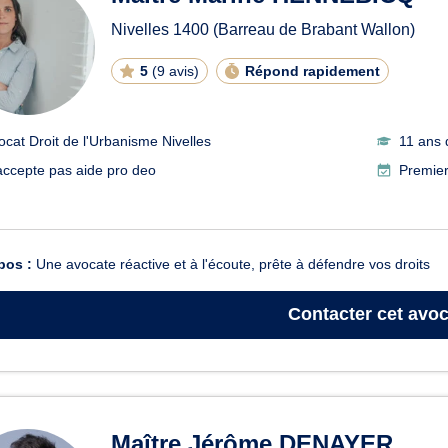
Nivelles
1400
(Barreau de Brabant Wallon)
5
(
9 avis
)
Répond rapidement
ocat Droit de l'Urbanisme Nivelles
11 ans 
accepte pas aide pro deo
Premier
pos :
Une avocate réactive et à l'écoute, prête à défendre vos droits
Contacter
cet avoc
Maître Jérôme DENAYER