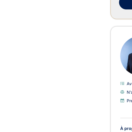
Av
N’
Pr
À pro