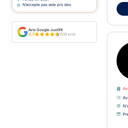
N’accepte pas aide pro deo
Avis Google Justifit
4,7
(539 avis)
Av
Av
N’
Pr