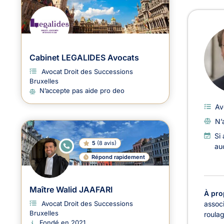
Cabinet LEGALIDES Avocats
Avocat Droit des Successions
Bruxelles
N’accepte pas aide pro deo
Av
N’
Si
5
(
8 avis
)
E
auc
N
Répond rapidement
LI
G
N
E
Maître Walid JAAFARI
À pro
associ
Avocat Droit des Successions
Bruxelles
roulag
Fondé en 2021