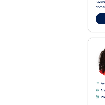
l'admi
domain
Av
N’
Pr