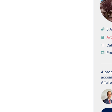
5 A
Avo
Cab
Pre
À pro
accomp
Affair