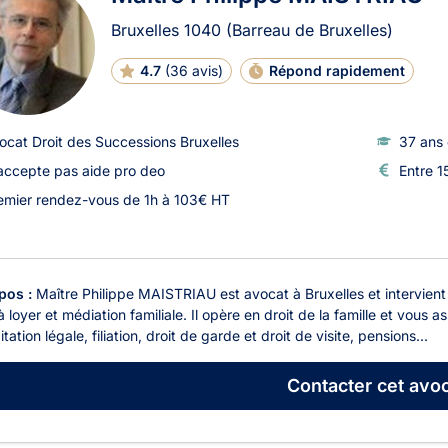
Bruxelles
1040
(Barreau de Bruxelles)
4.7
(
36 avis
)
Répond rapidement
ocat Droit des Successions Bruxelles
37 ans 
accepte pas aide pro deo
Entre 1
emier rendez-vous de 1h à 103€ HT
pos :
Maître Philippe MAISTRIAU est avocat à Bruxelles et intervient e
 loyer et médiation familiale. Il opère en droit de la famille et vous 
tation légale, filiation, droit de garde et droit de visite, pensions...
Contacter
cet avoc