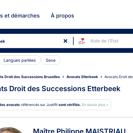
ts et démarches
À propos
Aide de l’État
Langues parlées
Sexe
ts Droit des Successions Bruxelles
Avocats Etterbeek
Avocats Droit d
ts Droit des Successions Etterbeek
des avocats
référencés sur Justifit
sont vérifiés.
En savoir plus >
ats en Droit des Successions
Maître Philippe MAISTRIAU