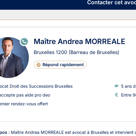
Contacter
cet avoc
Maître Andrea MORREALE
E
N
LI
Bruxelles
1200
(Barreau de Bruxelles)
G
N
E
Répond rapidement
ocat Droit des Successions Bruxelles
5 ans d
accepte pas aide pro deo
Entre 9
emier rendez-vous offert
pos :
Maître Andrea MORREALE est avocat à Bruxelles et intervient da