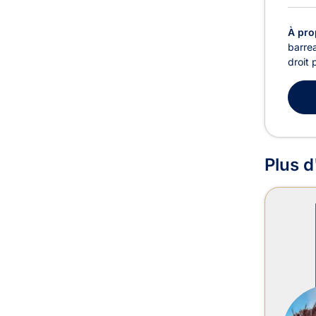
À pro
barrea
droit 
Plus d