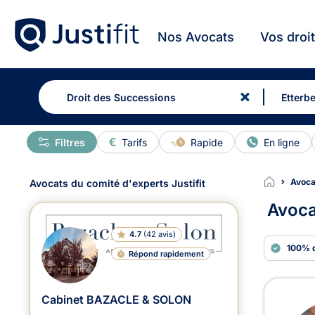
Nos Avocats
Vos droi
Filtres
Tarifs
Rapide
En ligne
Avoca
Avocats du comité d'experts Justifit
Avoca
4.7
(
42 avis
)
100% 
Répond rapidement
Avoc
Cabinet BAZACLE & SOLON