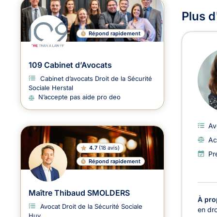
Plus d
Répond rapidement
109 Cabinet d’Avocats
Cabinet d’avocats Droit de la Sécurité
Sociale Herstal
N’accepte pas aide pro deo
Av
Ac
4.7
(
18 avis
)
Pr
Répond rapidement
Maître Thibaud SMOLDERS
À pro
Avocat Droit de la Sécurité Sociale
en dro
Huy