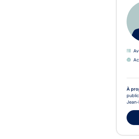
Av
Ac
À pro
public
Jean-