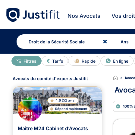
Nos Avocats
Vos droi
Filtres
Tarifs
Rapide
En ligne
Avocat
Avocats du comité d'experts Justifit
Avoca
4.6
(
52 avis
)
100% 
Répond rapidement
Avoc
Maître M24 Cabinet d’Avocats