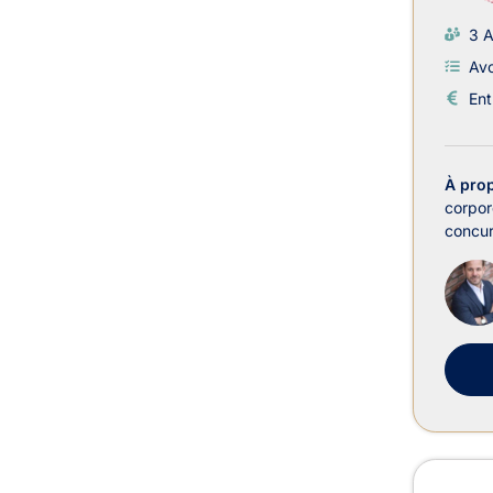
3 A
Avo
Ent
À pro
corpore
concurr