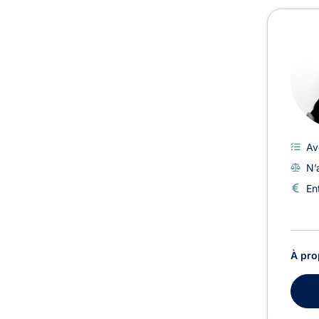
Av
N’
En
À pro