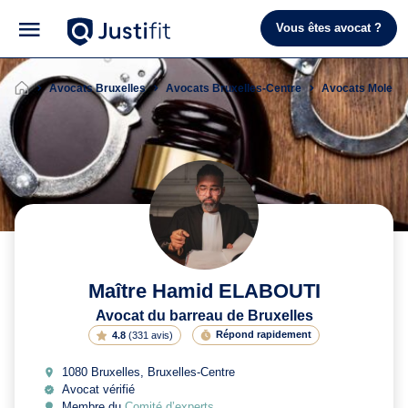
Vous êtes avocat ?
Avocats Bruxelles
Avocats Bruxelles-Centre
Avocats Molenb
Maître Hamid ELABOUTI
Avocat du barreau de Bruxelles
Répond rapidement
4.8
(
331 avis
)
1080 Bruxelles, Bruxelles-Centre
Avocat vérifié
Membre du
Comité d’experts