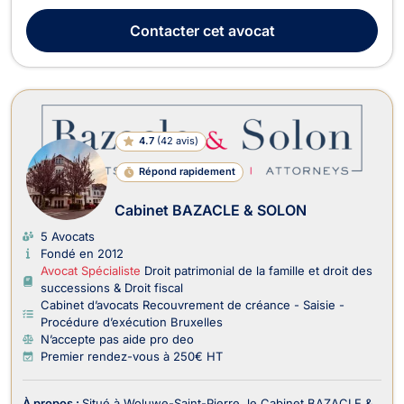
PRJ). Au carrefour de ces deux domaines, il dispose d’une
grande expertise en matière de responsabilité des
Contacter
cet avocat
administrateurs de sociétés, ASBL et fondat...
4.7
(
42 avis
)
Répond rapidement
Cabinet BAZACLE & SOLON
5 Avocats
Fondé en 2012
Avocat Spécialiste
Droit patrimonial de la famille et droit des
successions & Droit fiscal
Cabinet d’avocats Recouvrement de créance - Saisie -
Procédure d’exécution Bruxelles
N’accepte pas aide pro deo
Premier rendez-vous à 250€ HT
À propos :
Situé à Woluwe-Saint-Pierre, le Cabinet BAZACLE &