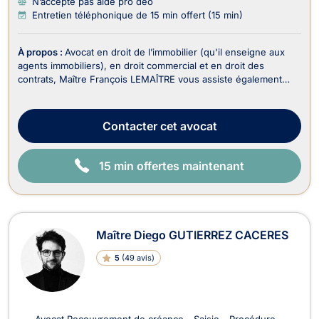
N’accepte pas aide pro deo
Entretien téléphonique de 15 min offert (15 min)
À propos :
Avocat en droit de l’immobilier (qu'il enseigne aux
agents immobiliers), en droit commercial et en droit des
contrats, Maître François LEMAÎTRE vous assiste également
dans le recouvrement de vos créances et droit judiciaire (litiges
civils). En droit de l’immobilier, il traite : - Les dossiers en
matière de baux portant sur...
Contacter
cet avocat
15 min offertes maintenant
Maître Diego GUTIERREZ CACERES
5
(
49 avis
)
Avocat Recouvrement de créance - Saisie - Procédure