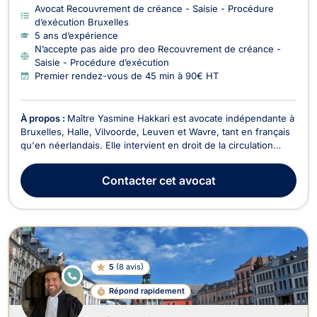
Avocat Recouvrement de créance - Saisie - Procédure
d’exécution Bruxelles
5 ans d’expérience
N’accepte pas aide pro deo Recouvrement de créance -
Saisie - Procédure d’exécution
Premier rendez-vous de 45 min à 90€ HT
À propos :
Maître Yasmine Hakkari est avocate indépendante à
Bruxelles, Halle, Vilvoorde, Leuven et Wavre, tant en français
qu'en néerlandais. Elle intervient en droit de la circulation
routière (droit de roulage) et permis de conduire, en
responsabilité civile et en dommage corporel, ainsi qu'en droit
Contacter
cet avocat
pénal. En droit de roulage et pe...
5
(
8 avis
)
E
N
Répond rapidement
LI
G
N