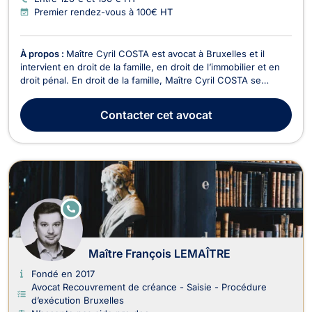
Premier rendez-vous à 100€ HT
À propos :
Maître Cyril COSTA est avocat à Bruxelles et il
intervient en droit de la famille, en droit de l’immobilier et en
droit pénal. En droit de la famille, Maître Cyril COSTA se
charge des procédures de divorce à l'amiable ou contentieux,
de cohabitation légale, de filiation, de droit de garde et de
Contacter
cet avocat
droit de visite, de pension a...
E
N
LI
G
N
Maître François LEMAÎTRE
E
Fondé en 2017
Avocat Recouvrement de créance - Saisie - Procédure
d’exécution Bruxelles