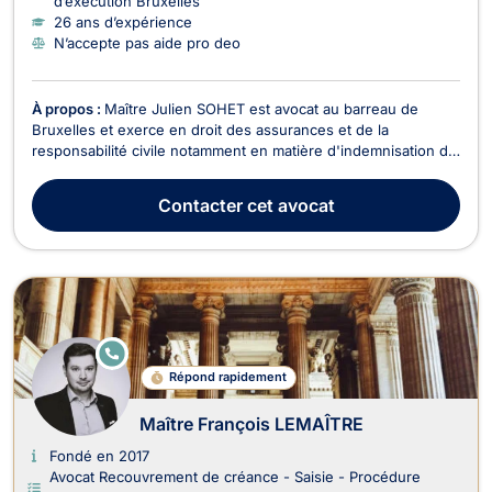
d’exécution Bruxelles
26 ans d’expérience
N’accepte pas aide pro deo
À propos :
Maître Julien SOHET est avocat au barreau de
Bruxelles et exerce en droit des assurances et de la
responsabilité civile notamment en matière d'indemnisation du
dommage corporel et en accidents du travail. Maître Julien
SOHET vous assiste lors d’un accident de la route, d’un
Contacter
cet avocat
accident du travail ou de tout autre accident lié ...
E
N
Répond rapidement
LI
G
N
Maître François LEMAÎTRE
E
Fondé en 2017
Avocat Recouvrement de créance - Saisie - Procédure