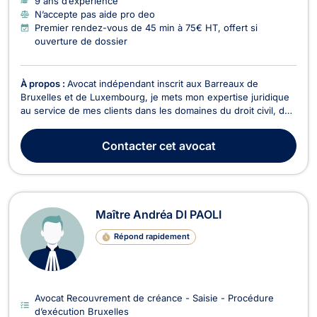
9 ans d’expérience
N’accepte pas aide pro deo
Premier rendez-vous de 45 min à 75€ HT, offert si
ouverture de dossier
À propos :
Avocat indépendant inscrit aux Barreaux de
Bruxelles et de Luxembourg, je mets mon expertise juridique
au service de mes clients dans les domaines du droit civil, du
droit des affaires et du droit commercial. Je parle couramment
français, anglais et néerlandais, ce qui me permet
Contacter
cet avocat
d’accompagner efficacement une clientèle dive...
Maître Andréa DI PAOLI
Répond rapidement
Avocat Recouvrement de créance - Saisie - Procédure
d’exécution Bruxelles