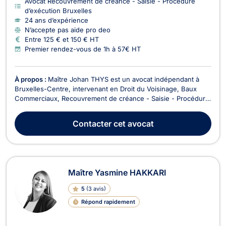
Avocat Recouvrement de créance - Saisie - Procédure
d’exécution Bruxelles
24 ans d’expérience
N’accepte pas aide pro deo
Entre 125 € et 150 € HT
Premier rendez-vous de 1h à 57€ HT
À propos :
Maître Johan THYS est un avocat indépendant à
Bruxelles-Centre, intervenant en Droit du Voisinage, Baux
Commerciaux, Recouvrement de créance - Saisie - Procédure
d’exécution et Droit de l'Immobilier. Il vous accompagne dans
des problématiques juridiques liées aux litiges de voisinage,
Contacter
cet avocat
aux baux et aux questions immobilières,...
Maître Yasmine HAKKARI
5
(
3 avis
)
Répond rapidement