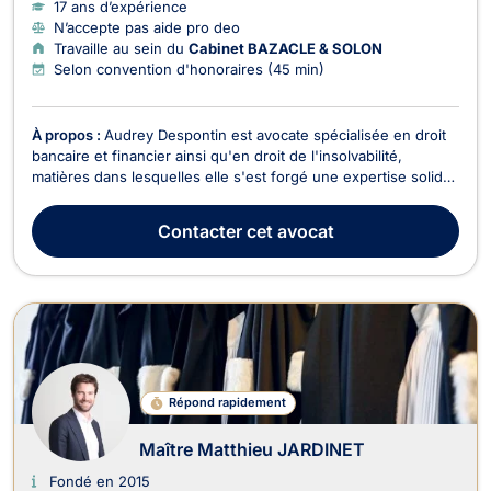
17 ans d’expérience
N’accepte pas aide pro deo
Travaille au sein du
Cabinet BAZACLE & SOLON
Selon convention d'honoraires (45 min)
À propos :
Audrey Despontin est avocate spécialisée en droit
bancaire et financier ainsi qu'en droit de l'insolvabilité,
matières dans lesquelles elle s'est forgé une expertise solide,
nourrie par plus de quinze ans de pratique intensive et
d'engagement académique. Licenciée en droit de l'Université
Contacter
cet avocat
Libre de Bruxelles (2008, distincti...
Répond rapidement
Maître Matthieu JARDINET
Fondé en 2015