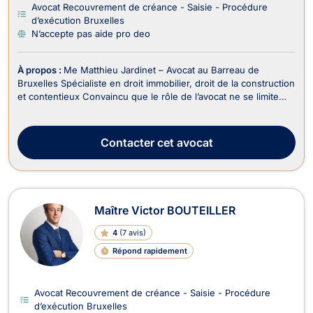
Avocat Recouvrement de créance - Saisie - Procédure
d’exécution Bruxelles
N’accepte pas aide pro deo
À propos :
Me Matthieu Jardinet – Avocat au Barreau de
Bruxelles Spécialiste en droit immobilier, droit de la construction
et contentieux Convaincu que le rôle de l’avocat ne se limite
pas à plaider, mais consiste avant tout à protéger, anticiper et
résoudre, Me Matthieu Jardinet accompagne ses clients avec
une approche à la fois stra...
Contacter
cet avocat
Maître Victor BOUTEILLER
4
(
7 avis
)
Répond rapidement
Avocat Recouvrement de créance - Saisie - Procédure
d’exécution Bruxelles