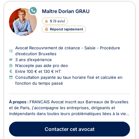
E
Maître Dorian GRAU
N
LI
5
(
9 avis
)
G
N
Répond rapidement
E
Avocat Recouvrement de créance - Saisie - Procédure
d’exécution Bruxelles
3 ans d’expérience
N’accepte pas aide pro deo
Entre 100 € et 130 € HT
Consultation payante au taux horaire fixé et calculée en
fonction du temps passé
À propos :
FRANCAIS Avocat inscrit aux Barreaux de Bruxelles
et de Paris, j'accompagne les entreprises, dirigeants et
indépendants dans toutes leurs problématiques liées à la vie
des affaires. Déterminé et animé par l'esprit entrepreneurial,
je mets mon expertise au service de mes clients avec deux
Contacter
cet avocat
engagements constants : réactivité e...