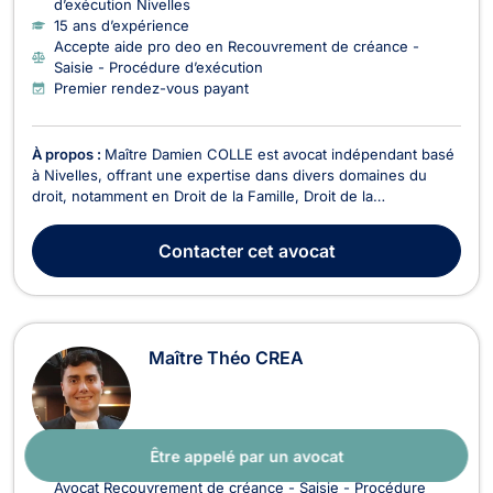
d’exécution Nivelles
15 ans d’expérience
Accepte aide pro deo en Recouvrement de créance -
Saisie - Procédure d’exécution
Premier rendez-vous payant
À propos :
Maître Damien COLLE est avocat indépendant basé
à Nivelles, offrant une expertise dans divers domaines du
droit, notamment en Droit de la Famille, Droit de la
Consommation, Droit Civil, Divorce, Droit du Voisinage, Baux
Commerciaux, Recouvrement de créance - Saisie - Procédure
Contacter
cet avocat
d’exécution, et Droit des Mineurs. En Droit de ...
Maître Théo CREA
Être appelé par un avocat
Avocat Recouvrement de créance - Saisie - Procédure