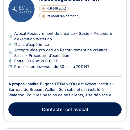
4.9
(
49 avis
)
Répond rapidement
Avocat Recouvrement de créance - Saisie - Procédure
d’exécution Waterloo
11 ans d’expérience
Accepte aide pro deo en Recouvrement de créance -
Saisie - Procédure d’exécution
Entre 130 € et 200 € HT
Premier rendez-vous de 30 min à 70€ HT
À propos :
Maître Eugène DENANYOH est avocat inscrit au
Barreau du Brabant Wallon. Son cabinet est installé à
Waterloo. Pour les besoins de ses clients, il se déplace à
Bruxelles ou en Wallonie et devant tous les cours et tribunaux
du Royaume. Maître Eugène DENANYOH intervient en droit de
Contacter
cet avocat
la faillite, pour les procédures sur aveu ou s...