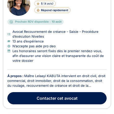
5
(
4 avis
)
Répond rapidement
Prochain RDV disponible :
10 août
Avocat Recouvrement de créance - Saisie - Procédure
d’exécution Nivelles
13 ans d’expérience
N’accepte pas aide pro deo
Les honoraires seront fixés dès le premier rendez-vous,
afin d’assurer une vision claire et transparente du coût de
votre dossier
À propos :
Maître Lelaayi KABUTA intervient en droit civil, droit
commercial, droit immobilier, droit de la consommation, droit
du roulage, recouvrement de créance et droit de la
construction. Maître KABUTA, dont le bureau est situé à
Nivelles, a débuté son parcours professionnel en 2013 au
Contacter
cet avocat
Barreau de Bruxelles et a su se forger une r...