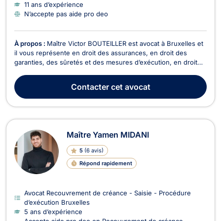
11 ans d’expérience
N’accepte pas aide pro deo
À propos :
Maître Victor BOUTEILLER est avocat à Bruxelles et
il vous représente en droit des assurances, en droit des
garanties, des sûretés et des mesures d’exécution, en droit
de l’immobilier, en droit du voisinage ainsi qu’en droit de la
vente. Victor BOUTEILLER vous assiste en droit des
Contacter
cet avocat
assurances pour assurer le règlement de vos...
Maître Yamen MIDANI
5
(
6 avis
)
Répond rapidement
Avocat Recouvrement de créance - Saisie - Procédure
d’exécution Bruxelles
5 ans d’expérience
Accepte aide pro deo en Recouvrement de créance -