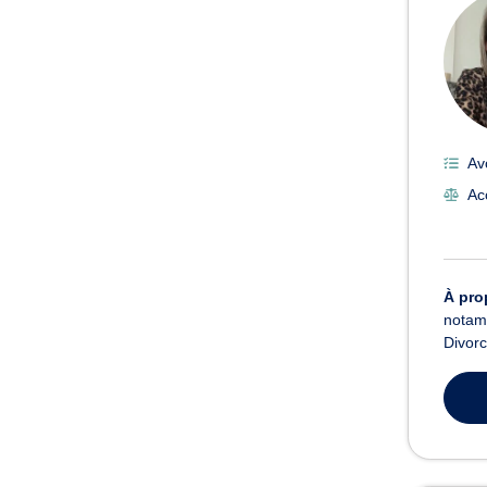
Av
Ac
À pro
notamm
Divorc