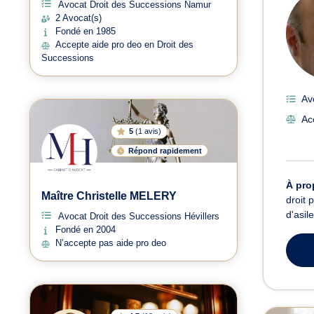
Avocat Droit des Successions Namur
2 Avocat(s)
Fondé en 1985
Accepte aide pro deo en Droit des
Successions
Av
Ac
5
(
1 avis
)
Répond rapidement
À pro
Maître Christelle MELERY
droit 
d'asil
Avocat Droit des Successions Hévillers
Fondé en 2004
N’accepte pas aide pro deo