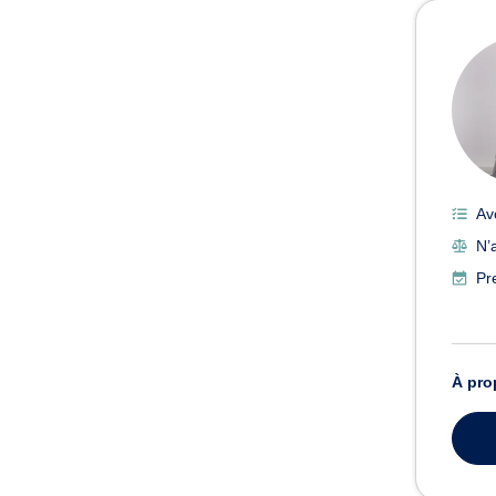
Av
N’
Pr
À pro