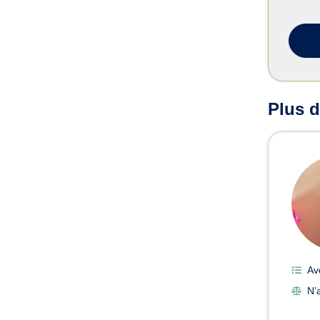
Plus d
Av
N’