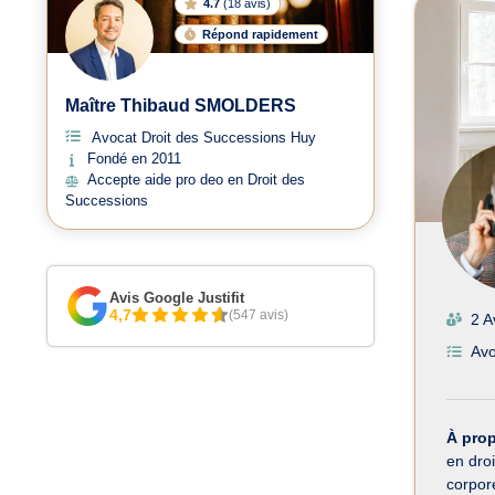
4.7
(
18 avis
)
Répond rapidement
Maître Thibaud SMOLDERS
Avocat Droit des Successions Huy
Fondé en 2011
Accepte aide pro deo en Droit des
Successions
Avis Google Justifit
4,7
(547 avis)
2 A
Avo
À pro
en dro
corpore