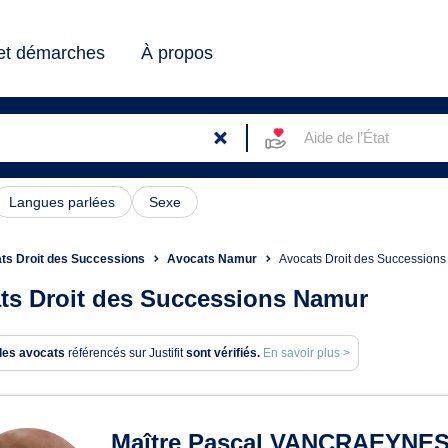
 et démarches
À propos
Aide de l’État
Langues parlées
Sexe
ts Droit des Successions
Avocats Namur
Avocats Droit des Succession
ts Droit des Successions Namur
des avocats
référencés sur Justifit
sont vérifiés.
En savoir plus >
ats en Droit des Succession
Maître Pascal VANCRAEYNE