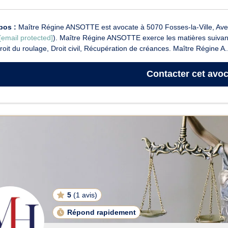
pos :
Maître Régine ANSOTTE est avocate à 5070 Fosses-la-Ville, Avenu
[email protected]
). Maître Régine ANSOTTE exerce les matières suivantes
Droit du roulage, Droit civil, Récupération de créances. Maître Régine A..
Contacter
cet avoc
5
(
1 avis
)
Répond rapidement