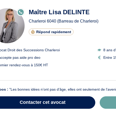
Maître Lisa DELINTE
E
N
LI
Charleroi
6040
(Barreau de Charleroi)
G
N
E
Répond rapidement
ocat Droit des Successions Charleroi
8 ans d
accepte pas aide pro deo
Entre 1
emier rendez-vous à 150€ HT
pos :
"Les bonnes idées n’ont pas d’âge, elles ont seulement de l’aveni
Contacter
cet avocat