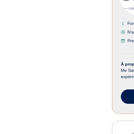
Fo
N’a
Pre
À pro
Me Sar
expérim