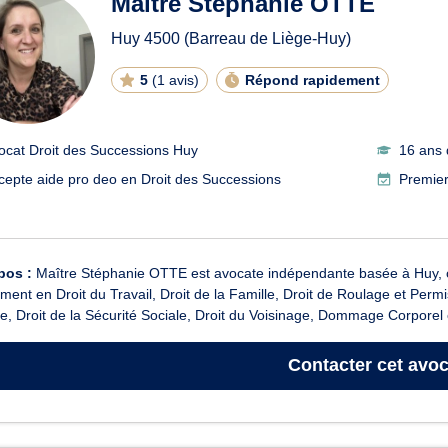
Maître Stéphanie OTTE
Huy
4500
(Barreau de Liège-Huy)
5
(
1 avis
)
Répond rapidement
ocat Droit des Successions Huy
16 ans 
cepte aide pro deo en Droit des Successions
Premier
pos :
Maître Stéphanie OTTE est avocate indépendante basée à Huy, of
ent en Droit du Travail, Droit de la Famille, Droit de Roulage et Permis
e, Droit de la Sécurité Sociale, Droit du Voisinage, Dommage Corporel 
Contacter
cet avoc