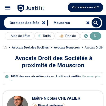
Vous êtes avocat ?
Aide de l'État
Tarifs
Rapide
En ligne
Avocats Droit des Sociétés
Avocats Mouscron
Avocats Droit 
Avocats Droit des Sociétés à
proximité de Mouscron
100% des avocats
référencés sur Justifit
sont vérifiés.
En savoir plus
>
Avocats en Droit des Sociétés à Mo
Maître Nicolas CHEVALIER
Répond rapidement