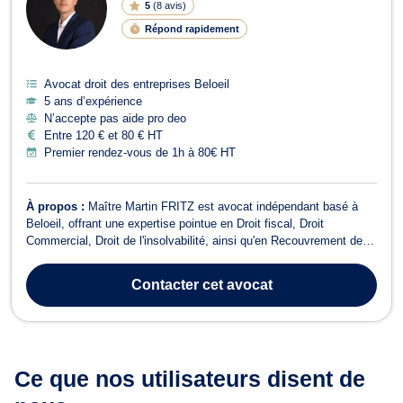
5
(
8 avis
)
Répond rapidement
Avocat droit des entreprises Beloeil
5 ans d’expérience
N’accepte pas aide pro deo
Entre 120 € et 80 € HT
Premier rendez-vous de 1h à 80€ HT
À propos :
Maître Martin FRITZ est avocat indépendant basé à
Beloeil, offrant une expertise pointue en Droit fiscal, Droit
Commercial, Droit de l'insolvabilité, ainsi qu'en Recouvrement de
créance et Droit Fiscal. En tant qu'avocat spécialisé en Droit
Fiscal, Maître Fritz vous accompagne dans tous les aspects
Contacter
cet avocat
fiscaux de votre activité...
Ce que nos utilisateurs
disent de