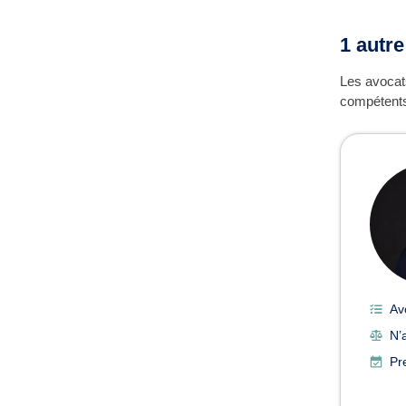
1 autre
Les avocat
compétents 
Av
N’
Pr