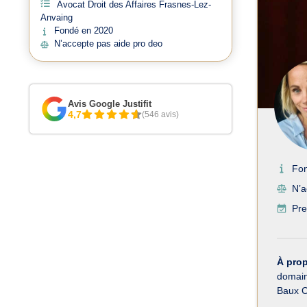
Avocat Droit des Affaires Frasnes-Lez-
Anvaing
Fondé en 2020
N’accepte pas aide pro deo
Avis Google Justifit
4,7
(546 avis)
Fo
N’a
Pre
À pro
domaine
Baux C