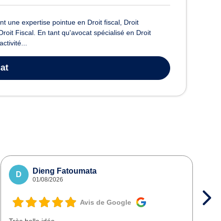
t une expertise pointue en Droit fiscal, Droit
roit Fiscal. En tant qu'avocat spécialisé en Droit
tivité...
at
Dieng Fatoumata
D
01/08/2026
Avis de Google
Très belle idée
T