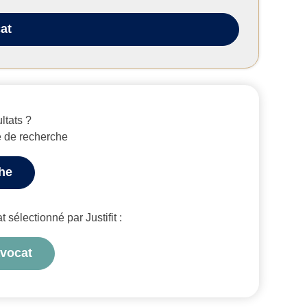
at
ltats ?
e de recherche
che
sélectionné par Justifit :
avocat