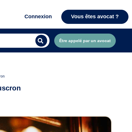
Connexion
Vous êtes avocat ?
Être appelé par un avocat
ron
ouscron
Mouscron