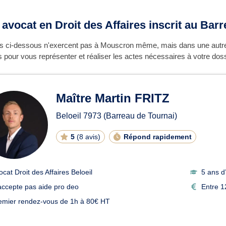
 avocat en Droit des Affaires inscrit au Bar
s ci-dessous n'exercent pas à Mouscron même, mais dans une autre
pour vous représenter et réaliser les actes nécessaires à votre doss
Maître Martin FRITZ
Beloeil
7973
(Barreau de Tournai)
5
(
8 avis
)
Répond rapidement
ocat Droit des Affaires Beloeil
5 ans d
accepte pas aide pro deo
Entre 1
emier rendez-vous de 1h à 80€ HT