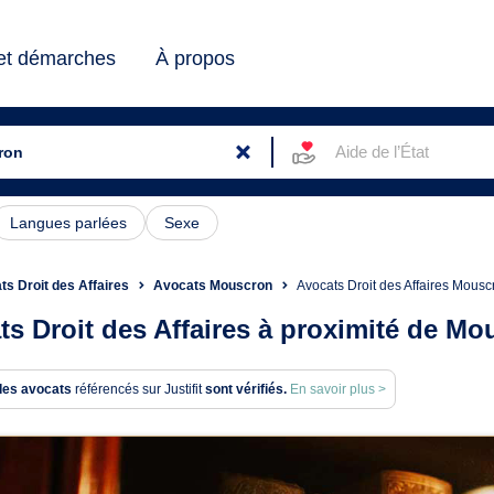
 et démarches
À propos
Aide de l’État
Langues parlées
Sexe
ts Droit des Affaires
Avocats Mouscron
Avocats Droit des Affaires Mousc
ts Droit des Affaires à proximité de M
des avocats
référencés sur Justifit
sont vérifiés.
En savoir plus >
ats en Droit des Affaires à 