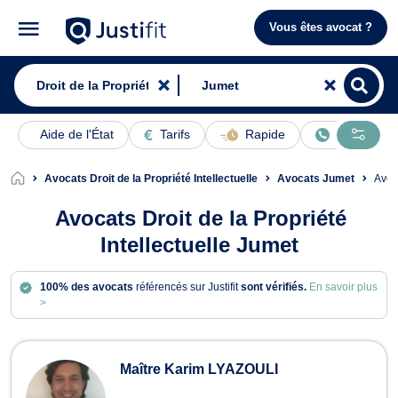
Vous êtes avocat ?
Aide de l'État
Tarifs
Rapide
En ligne
Avocats Droit de la Propriété Intellectuelle
Avocats Jumet
Avo
Avocats Droit de la Propriété
Intellectuelle Jumet
100% des avocats
référencés sur Justifit
sont vérifiés.
En savoir plus
>
Avocats en Droit de la Propriété Inte
Maître Karim LYAZOULI