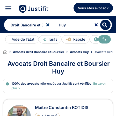
Vous êtes avocat ?
Aide de l'État
Tarifs
Rapide
En ligne
Avocats Droit Bancaire et Boursier
Avocats Huy
Avocats Droit
Avocats Droit Bancaire et Boursier
Huy
100% des avocats
référencés sur Justifit
sont vérifiés.
En savoir
plus >
Avocats en Droit Bancaire et Boursi
Maître Constantin KOTIDIS
4.3
(
6 avis
)