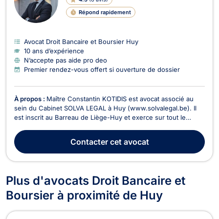
Répond rapidement
Avocat Droit Bancaire et Boursier Huy
10 ans d’expérience
N’accepte pas aide pro deo
Premier rendez-vous offert si ouverture de dossier
À propos :
Maître Constantin KOTIDIS est avocat associé au
sein du Cabinet SOLVA LEGAL à Huy (www.solvalegal.be). Il
est inscrit au Barreau de Liège-Huy et exerce sur tout le
territoire belge. Il se veut exigeant et tenace. Il veille à
identifier les options dans les meilleurs délais afin d’arrêter les
Contacter
cet avocat
meilleures décisions, qu’elles s...
Plus d'avocats Droit Bancaire et
Boursier à proximité de Huy