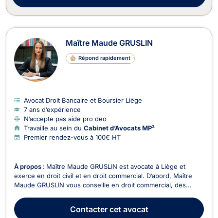
Maître Maude GRUSLIN
Répond rapidement
Avocat Droit Bancaire et Boursier Liège
7 ans d’expérience
N’accepte pas aide pro deo
Travaille au sein du
Cabinet d’Avocats MP²
Premier rendez-vous à 100€ HT
À propos :
Maître Maude GRUSLIN est avocate à Liège et
exerce en droit civil et en droit commercial. D’abord, Maître
Maude GRUSLIN vous conseille en droit commercial, des
affaires et de la concurrence. De plus, si vous êtes une
entreprise ou un commerçant, elle vous assistera en cas de
Contacter
cet avocat
litige avec un agent, un fournisseur, un concurre...