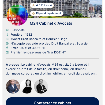
4.6
(
52 avis
)
Répond rapidement
M24 Cabinet d'Avocats
3 Avocats
Fondé en 1982
Avocat Droit Bancaire et Boursier Liège
N’accepte pas aide pro deo Droit Bancaire et Boursier
Entre 150 € et 300 € HT
Premier rendez-vous de 1h à 100€ HT
À propos :
Le cabinet d’avocats M24 est situé à Liège et il
exerce en droit de la famille, en droit pénal, en droit du
dommage corporel, en droit immobilier, en droit du travail, en
droit des sociétés, en droit fiscal et droit douanier, en droit
commercial-concurrence, en droit administratif et public, en
droit de la propriété intelle...
Contacter
ce cabinet