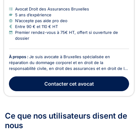
Avocat Droit des Assurances Bruxelles
5 ans d’expérience
N’accepte pas aide pro deo
Entre 90 € et 110 € HT
Premier rendez-vous à 75€ HT, offert si ouverture de
dossier
À propos :
Je suis avocate à Bruxelles spécialisée en
réparation du dommage corporel et en droit de la
responsabilité civile, en droit des assurances et en droit de la
santé. Je pratique également le droit de roulage et vous
représente devant le tribunal de police en tant que prévenu(e)
Contacter
cet avocat
ou partie civile. Je suis une personne à l'écout...
Ce que nos utilisateurs
disent de
nous