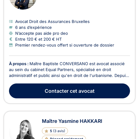
Avocat Droit des Assurances Bruxelles
6 ans d’expérience
N’accepte pas aide pro deo
Entre 120 € et 200 € HT
Premier rendez-vous offert si ouverture de dossier
À propos :
Maître Baptiste CONVERSANO est avocat associé
au sein du cabinet Equal Partners, spécialisé en droit
administratif et public ainsi qu'en droit de l'urbanisme. Depuis
2020, il met son expertise au service de ses clients, en se
concentrant particulièrement sur le droit des marchés publics.
Contacter
cet avocat
En tant qu'avocat, Maître Conversano...
Maître Yasmine HAKKARI
5
(
3 avis
)
Répond rapidement