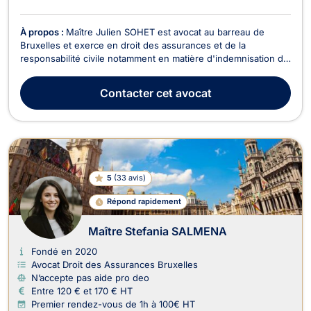
À propos :
Maître Julien SOHET est avocat au barreau de
Bruxelles et exerce en droit des assurances et de la
responsabilité civile notamment en matière d'indemnisation du
dommage corporel et en accidents du travail. Maître Julien
SOHET vous assiste lors d’un accident de la route, d’un
Contacter
cet avocat
accident du travail ou de tout autre accident lié ...
5
(
33 avis
)
Répond rapidement
Maître Stefania SALMENA
Fondé en 2020
Avocat Droit des Assurances Bruxelles
N’accepte pas aide pro deo
Entre 120 € et 170 € HT
Premier rendez-vous de 1h à 100€ HT