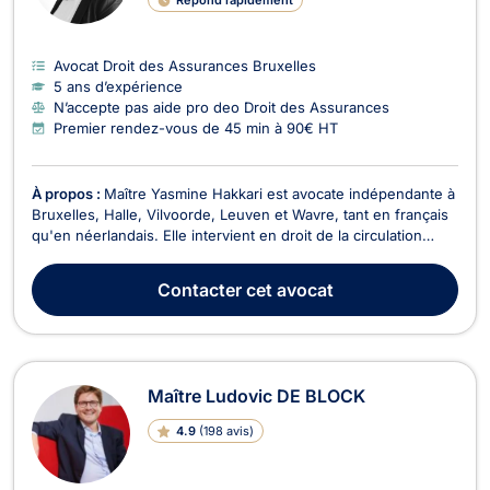
Avocat Droit des Assurances Bruxelles
5 ans d’expérience
N’accepte pas aide pro deo Droit des Assurances
Premier rendez-vous de 45 min à 90€ HT
À propos :
Maître Yasmine Hakkari est avocate indépendante à
Bruxelles, Halle, Vilvoorde, Leuven et Wavre, tant en français
qu'en néerlandais. Elle intervient en droit de la circulation
routière (droit de roulage) et permis de conduire, en
responsabilité civile et en dommage corporel, ainsi qu'en droit
Contacter
cet avocat
pénal. En droit de roulage et pe...
Maître Ludovic DE BLOCK
4.9
(
198 avis
)