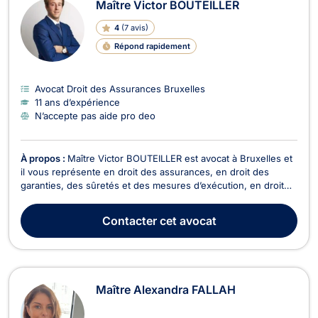
Maître Victor BOUTEILLER
4
(
7 avis
)
Répond rapidement
Avocat Droit des Assurances Bruxelles
11 ans d’expérience
N’accepte pas aide pro deo
À propos :
Maître Victor BOUTEILLER est avocat à Bruxelles et
il vous représente en droit des assurances, en droit des
garanties, des sûretés et des mesures d’exécution, en droit
de l’immobilier, en droit du voisinage ainsi qu’en droit de la
vente. Victor BOUTEILLER vous assiste en droit des
Contacter
cet avocat
assurances pour assurer le règlement de vos...
Maître Alexandra FALLAH