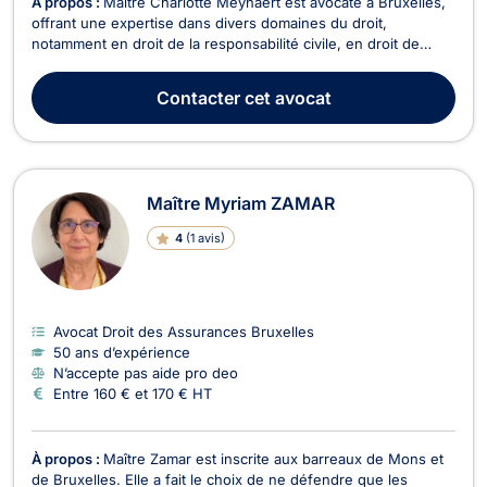
À propos :
Maître Charlotte Meynaert est avocate à Bruxelles,
offrant une expertise dans divers domaines du droit,
notamment en droit de la responsabilité civile, en droit de
l’évaluation du dommage corporel, en droit des assurances,
en droit de la circulation routière, en droit du bail et en
Contacter
cet avocat
recouvrement de créances. Maître Meynaert ...
Maître Myriam ZAMAR
4
(
1 avis
)
Avocat Droit des Assurances Bruxelles
50 ans d’expérience
N’accepte pas aide pro deo
Entre 160 € et 170 € HT
À propos :
Maître Zamar est inscrite aux barreaux de Mons et
de Bruxelles. Elle a fait le choix de ne défendre que les