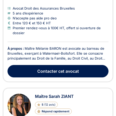
Avocat Droit des Assurances Bruxelles
5 ans d’expérience
N’accepte pas aide pro deo
Entre 120 € et 150 € HT
Premier rendez-vous à 100€ HT, offert si ouverture de
dossier
À propos :
Maître Mélanie BARON est avocate au barreau de
Bruxelles, exerçant à Watermael-Boitsfort. Elle se consacre
principalement au Droit de la Famille, au Droit Civil, au Droit
des Successions, au Droit Fiscal et au Droit des Assurances.
En tant qu'experte en droit fiscal successoral et en
Contacter
cet avocat
planification patrimoniale, Maître BARON...
Maître Sarah ZIANT
5
(
12 avis
)
Répond rapidement