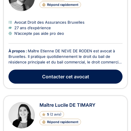
Répond rapidement
Avocat Droit des Assurances Bruxelles
27 ans d’expérience
N’accepte pas aide pro deo
À propos :
Maître Etienne DE NEVE DE RODEN est avocat à
Bruxelles. Il pratique quotidiennement le droit du bail de
résidence principale et du bail commercial, le droit commercial,
ainsi que le droit des assurances et de la responsabilité civile,
le droit du roulage et de la réparation du préjudice corporel.
Contacter
cet avocat
Conseillant tant les partic...
Maître Lucile DE TIMARY
5
(
2 avis
)
Répond rapidement