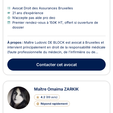
Avocat Droit des Assurances Bruxelles
21 ans d’expérience
N’accepte pas aide pro deo
Premier rendez-vous à 150€ HT, offert si ouverture de
dossier
À propos :
Maître Ludovic DE BLOCK est avocat à Bruxelles et
intervient principalement en droit de la responsabilité médicale
(faute professionnelle du médecin, de l'infirmière ou de
l'hôpital) en droit du dommage corporel et en droit du roulage.
En droit de la responsabilité médicale, l'avocat Ludovic DE
Contacter
cet avocat
BLOCK se charge pour les vict...
Maître Omaima ZARKIK
4.2
(
89 avis
)
Répond rapidement