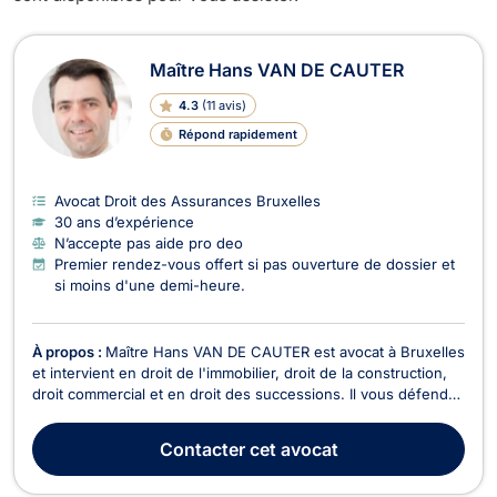
Avocats en Droit des Assurances à 
Maître Hans VAN DE CAUTER
4.3
(
11 avis
)
Répond rapidement
Avocat Droit des Assurances Bruxelles
30 ans d’expérience
N’accepte pas aide pro deo
Premier rendez-vous offert si pas ouverture de dossier et
si moins d'une demi-heure.
À propos :
Maître Hans VAN DE CAUTER est avocat à Bruxelles
et intervient en droit de l'immobilier, droit de la construction,
droit commercial et en droit des successions. Il vous défend
en droit de l’immobilier dans le cadre de tout contentieux
relatif aux baux à loyer, en droit de la copropriété, en droits
Contacter
cet avocat
réels démembrés (usufruit,...