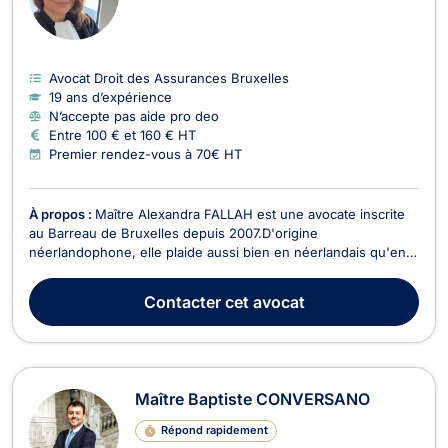
Avocat Droit des Assurances Bruxelles
19 ans d’expérience
N’accepte pas aide pro deo
Entre 100 € et 160 € HT
Premier rendez-vous à 70€ HT
À propos :
Maître Alexandra FALLAH est une avocate inscrite
au Barreau de Bruxelles depuis 2007.D'origine
néerlandophone, elle plaide aussi bien en néerlandais qu'en
français. Elle intervient en droit de l'immobilier, en droit du
voisinage, en droit de la circulation routière, en droit des
Contacter
cet avocat
étrangers et en droit de la consommation. Maî...
Maître Baptiste CONVERSANO
Répond rapidement