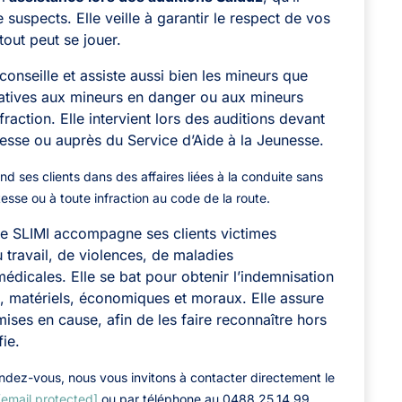
 suspects. Elle veille à garantir le respect de vos
tout peut se jouer.
 conseille et assiste aussi bien les mineurs que
latives aux mineurs en danger ou aux mineurs
fraction. Elle intervient lors des auditions devant
unesse ou auprès du Service d’Aide à la Jeunesse.
end ses clients dans des affaires liées à la conduite sans
tesse ou à toute infraction au code de la route.
re SLIMI accompagne ses clients victimes
u travail, de violences, de maladies
édicales. Elle se bat pour obtenir l’indemnisation
, matériels, économiques et moraux. Elle assure
ses en cause, afin de les faire reconnaître hors
fie.
ndez-vous, nous vous invitons à contacter directement le
[email protected]
ou par téléphone au 0488.25.14.99.