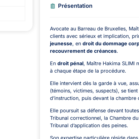
Présentation
Avocate au Barreau de Bruxelles, Ma
clients avec sérieux et implication, p
jeunesse
, en
droit du dommage corp
recouvrement de créances
.
En
droit pénal
, Maître Hakima SLIMI 
à chaque étape de la procédure
.
Elle intervient dès la
garde à vue
, assu
(témoins, victimes, suspects), se tien
d’instruction
, puis devant la
chambre d
Elle poursuit sa défense devant toutes 
Tribunal correctionnel
, la
Chambre du 
Tribunal d’application des peines
.
Son expertise particulière réside dans 