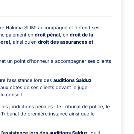
ître Hakima SLIMI accompagne et défend ses
rincipalement en
droit pénal
, en
droit de la
orel
, ainsi qu’en
droit des assurances et
met un point d’honneur à accompagner ses clients
re l’
assistance lors des
auditions Salduz
t aux côtés de ses clients devant le
juge
u conseil.
les juridictions pénales : le
Tribunal de police
, le
Tribunal de première instance
ainsi que le
l’
assistance lors des auditions Salduz
, qu’il