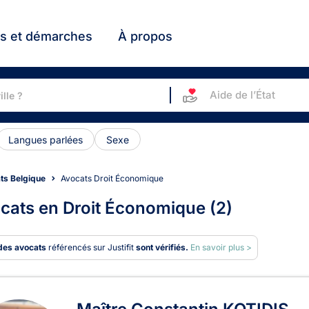
ts et démarches
À propos
Aide de l’État
Langues parlées
Sexe
ts Belgique
Avocats Droit Économique
cats en Droit Économique (2)
des avocats
référencés sur Justifit
sont vérifiés.
En savoir plus >
ats en Droit Économique