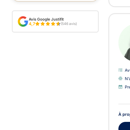
Avis Google Justifit
4,7
(546 avis)
Av
N’
Pr
À pro