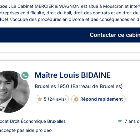
pos :
Le Cabinet MERCIER & WAGNON est situé à Mouscron et intervien
treprises en difficulté, droit du bail, droit des contrats et en droit de
N s’occupe des procédures en divorce et des conséquences en déc
Contacter
ce cabin
Maître Louis BIDAINE
E
N
LI
Bruxelles
1950
(Barreau de Bruxelles)
G
N
E
5
(
24 avis
)
Répond rapidement
ocat Droit Économique Bruxelles
7 ans d
accepte pas aide pro deo