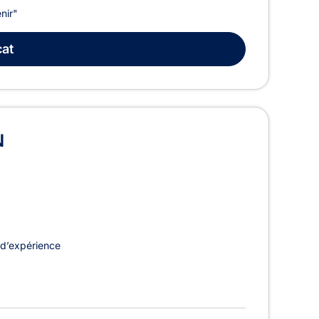
nir"
at
N
d’expérience