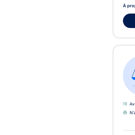
À pro
Av
N’