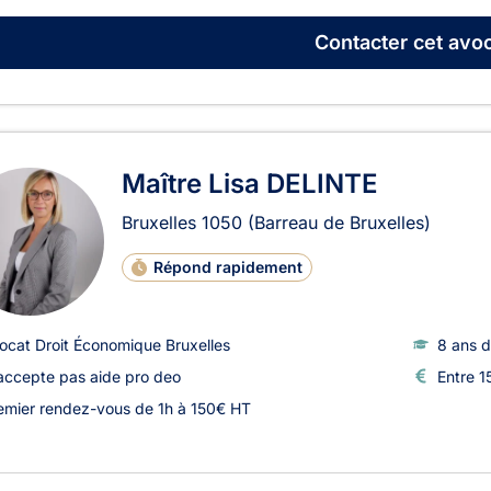
Contacter
cet avoc
Maître Lisa DELINTE
Bruxelles
1050
(Barreau de Bruxelles)
Répond rapidement
ocat Droit Économique Bruxelles
8 ans d
accepte pas aide pro deo
Entre 1
emier rendez-vous de 1h à 150€ HT