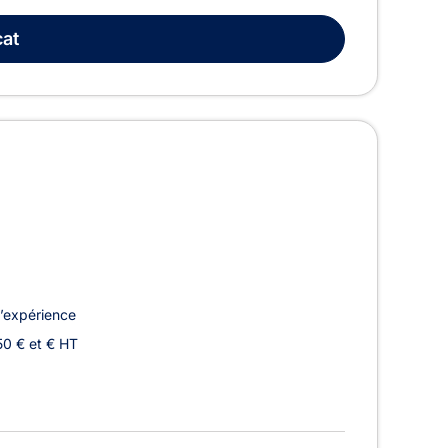
at
’expérience
50 € et € HT