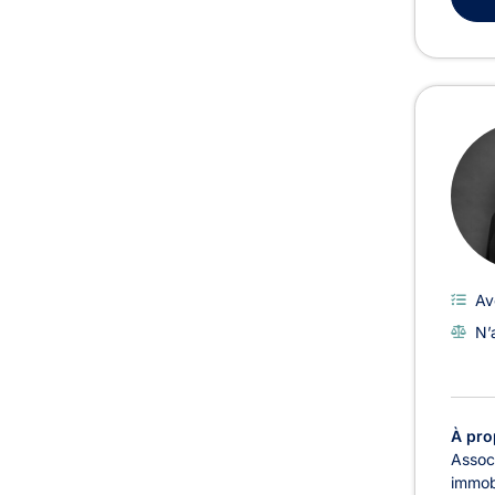
Av
N’
À pro
Associ
immobi