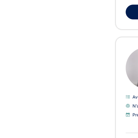
Av
N’
Pr