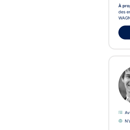
À pro
des en
WAGNO
Av
N’