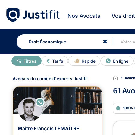
Nos Avocats
Vos droi
Filtres
Tarifs
Rapide
En ligne
Avoca
Avocats du comité d'experts Justifit
61
Avo
E
N
100% 
LI
G
N
E
Avoc
Maître François LEMAÎTRE