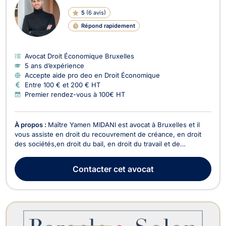
5
(
6 avis
)
Répond rapidement
Avocat Droit Économique Bruxelles
5 ans d’expérience
Accepte aide pro deo en Droit Économique
Entre 100 € et 200 € HT
Premier rendez-vous à 100€ HT
À propos :
Maître Yamen MIDANI est avocat à Bruxelles et il
vous assiste en droit du recouvrement de créance, en droit
des sociétés,en droit du bail, en droit du travail et de
l’immobilier ainsi qu’en droit commercial général, des affaires
et de la concurrence. Il peut vous recevoir ou vous conseiller
Contacter
cet avocat
en appel/visioconférence. Pour ce...