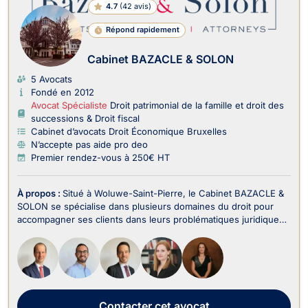
4.7
(
42 avis
)
Répond rapidement
Cabinet BAZACLE & SOLON
5 Avocats
Fondé en 2012
Avocat Spécialiste
Droit patrimonial de la famille et droit des
successions & Droit fiscal
Cabinet d’avocats Droit Économique Bruxelles
N’accepte pas aide pro deo
Premier rendez-vous à 250€ HT
À propos :
Situé à Woluwe-Saint-Pierre, le Cabinet BAZACLE &
SOLON se spécialise dans plusieurs domaines du droit pour
accompagner ses clients dans leurs problématiques juridiques
en Belgique. Le cabinet intervient notamment en Droit Pénal
des Affaires, Droit des Sociétés, Droit des Affaires, Droit des
Successions, Droit Commercia...
Contacter
cet avocat