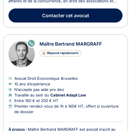
affaires et de la concurrence, en droit des associations et
fondations, en droit des sociétés, et en droit du sport. Maître
Jordan MABIALA SIAMINA intervient en droit commercial, des
Contacter
cet avocat
affaires et de la concurrence pour les dos...
E
Maître Bertrand MARGRAFF
N
LI
Répond rapidement
G
N
E
Avocat Droit Économique Bruxelles
10 ans d’expérience
N’accepte pas aide pro deo
Travaille au sein du
Cabinet Adapt Law
Entre 160 € et 200 € HT
Premier rendez-vous de 1h à 165€ HT, offert si ouverture
de dossier
À propos :
Maître Bertrand MARGRAFF est avocat inscrit au