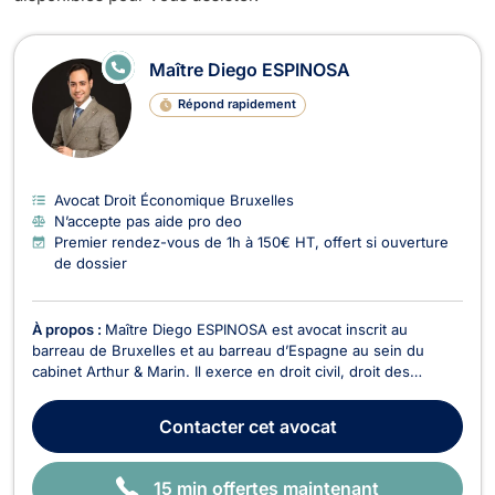
Avocats en Droit Économique à Brux
E
Maître Diego ESPINOSA
N
LI
Répond rapidement
G
N
E
Avocat Droit Économique Bruxelles
N’accepte pas aide pro deo
Premier rendez-vous de 1h à 150€ HT, offert si ouverture
de dossier
À propos :
Maître Diego ESPINOSA est avocat inscrit au
barreau de Bruxelles et au barreau d’Espagne au sein du
cabinet Arthur & Marin. Il exerce en droit civil, droit des
entreprises, droit international, droit européen, droit du
numérique, ainsi qu'en droit douanier. Trilingue en espagnol,
Contacter
cet avocat
français et anglais, Maître ESPINOSA acc...
15 min offertes maintenant