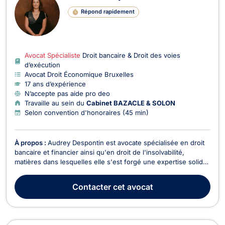
Répond rapidement
Avocat Spécialiste
Droit bancaire & Droit des voies
d’exécution
Avocat Droit Économique Bruxelles
17 ans d’expérience
N’accepte pas aide pro deo
Travaille au sein du
Cabinet BAZACLE & SOLON
Selon convention d'honoraires (45 min)
À propos :
Audrey Despontin est avocate spécialisée en droit
bancaire et financier ainsi qu'en droit de l'insolvabilité,
matières dans lesquelles elle s'est forgé une expertise solide,
nourrie par plus de quinze ans de pratique intensive et
d'engagement académique. Licenciée en droit de l'Université
Contacter
cet avocat
Libre de Bruxelles (2008, distincti...