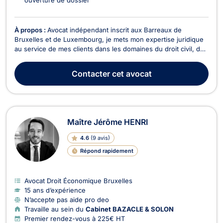
À propos :
Avocat indépendant inscrit aux Barreaux de
Bruxelles et de Luxembourg, je mets mon expertise juridique
au service de mes clients dans les domaines du droit civil, du
droit des affaires et du droit commercial. Je parle couramment
français, anglais et néerlandais, ce qui me permet
Contacter
cet avocat
d’accompagner efficacement une clientèle dive...
Maître Jérôme HENRI
4.6
(
9 avis
)
Répond rapidement
Avocat Droit Économique Bruxelles
15 ans d’expérience
N’accepte pas aide pro deo
Travaille au sein du
Cabinet BAZACLE & SOLON
Premier rendez-vous à 225€ HT