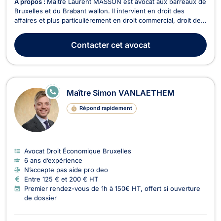
À propos :
Maître Laurent MASSON est avocat aux barreaux de
Bruxelles et du Brabant wallon. Il intervient en droit des
affaires et plus particulièrement en droit commercial, droit de
la propriété intellectuelle, droit de l’informatique et du
numérique, et en droit de la protection des données
Contacter
cet avocat
personnelles (RGPD). Il exerce en droit co...
E
Maître Simon VANLAETHEM
N
LI
Répond rapidement
G
N
E
Avocat Droit Économique Bruxelles
6 ans d’expérience
N’accepte pas aide pro deo
Entre 125 € et 200 € HT
Premier rendez-vous de 1h à 150€ HT, offert si ouverture
de dossier