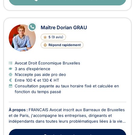
E
Maître Dorian GRAU
N
LI
5
(
9 avis
)
G
N
Répond rapidement
E
Avocat Droit Économique Bruxelles
3 ans d’expérience
N’accepte pas aide pro deo
Entre 100 € et 130 € HT
Consultation payante au taux horaire fixé et calculée en
fonction du temps passé
À propos :
FRANCAIS Avocat inscrit aux Barreaux de Bruxelles
et de Paris, j'accompagne les entreprises, dirigeants et
indépendants dans toutes leurs problématiques liées à la vie
des affaires. Déterminé et animé par l'esprit entrepreneurial,
je mets mon expertise au service de mes clients avec deux