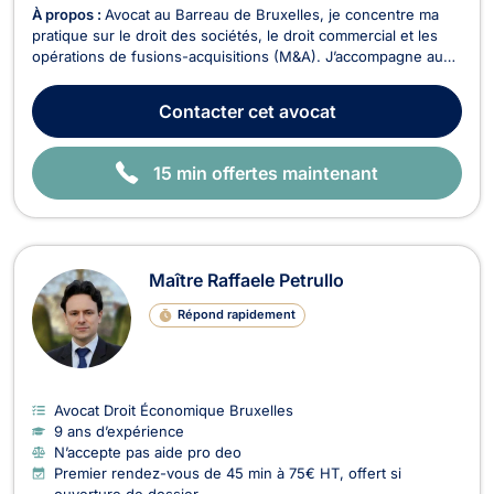
À propos :
Avocat au Barreau de Bruxelles, je concentre ma
pratique sur le droit des sociétés, le droit commercial et les
opérations de fusions-acquisitions (M&A). J’accompagne au
quotidien des PME, start-ups, dirigeants et actionnaires dans
la structuration, le développement et la protection de leurs
Contacter
cet avocat
activités. Je conseille et as...
15 min offertes maintenant
Maître Raffaele Petrullo
Répond rapidement
Avocat Droit Économique Bruxelles
9 ans d’expérience
N’accepte pas aide pro deo
Premier rendez-vous de 45 min à 75€ HT, offert si
ouverture de dossier