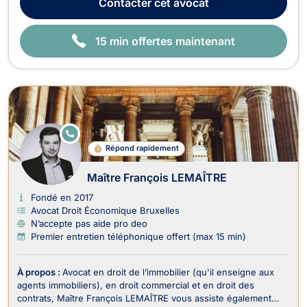
Contacter
cet avocat
engagements constants : réactivité e...
15 min offertes maintenant
E
N
Répond rapidement
LI
G
N
Maître François LEMAÎTRE
E
Fondé en 2017
Avocat Droit Économique Bruxelles
N’accepte pas aide pro deo
Premier entretien téléphonique offert (max 15 min)
À propos :
Avocat en droit de l’immobilier (qu'il enseigne aux
agents immobiliers), en droit commercial et en droit des
contrats, Maître François LEMAÎTRE vous assiste également