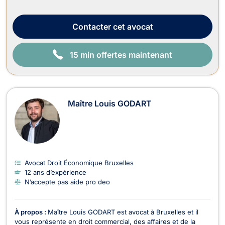
dans le recouvrement de vos créances et droit judiciaire (litiges
civils). En droit de l’immobilier, il traite : - Les dossiers en
matière de baux portant sur...
Contacter
cet avocat
15 min offertes maintenant
Maître Louis GODART
Avocat Droit Économique Bruxelles
12 ans d’expérience
N’accepte pas aide pro deo
À propos :
Maître Louis GODART est avocat à Bruxelles et il
vous représente en droit commercial, des affaires et de la