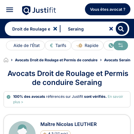
Vous êtes avocat ?
Aide de l'État
Tarifs
Rapide
En ligne
Avocats Droit de Roulage et Permis de conduire
Avocats Seraing
Avocats Droit de Roulage et Permis
de conduire Seraing
100% des avocats
référencés sur Justifit
sont vérifiés.
En savoir
plus >
Avocats en Droit de Roulage et Perm
Maître Nicolas LEUTHER
4.2
(
37 avis
)