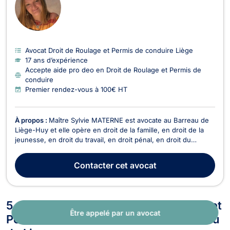
Avocat Droit de Roulage et Permis de conduire Liège
17 ans d’expérience
Accepte aide pro deo en Droit de Roulage et Permis de
conduire
Premier rendez-vous à 100€ HT
À propos :
Maître Sylvie MATERNE est avocate au Barreau de
Liège-Huy et elle opère en droit de la famille, en droit de la
jeunesse, en droit du travail, en droit pénal, en droit du
recouvrement de créances, de saisie et de procédure
d’exécution, en droit des sociétés, et en droit du crédit et de
Contacter
cet avocat
la consommation. Maître Sylvie MATERNE ...
5 autres avocats en Droit de Roulage et
Être appelé par un avocat
Permis de conduire inscrits au Barreau