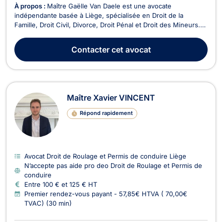
À propos :
Maître Gaëlle Van Daele est une avocate
indépendante basée à Liège, spécialisée en Droit de la
Famille, Droit Civil, Divorce, Droit Pénal et Droit des Mineurs.
Elle intervient sur des problématiques juridiques en matière
familiale, de justice pour la jeunesse, ainsi qu'en droit civil et
Contacter
cet avocat
pénal, afin de défendre au mieux les ...
Maître Xavier VINCENT
Répond rapidement
Avocat Droit de Roulage et Permis de conduire Liège
N’accepte pas aide pro deo Droit de Roulage et Permis de
conduire
Entre 100 € et 125 € HT
Premier rendez-vous payant - 57,85€ HTVA ( 70,00€
TVAC) (30 min)