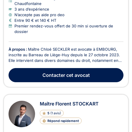
Chaudfontaine
3 ans d’expérience
N’accepte pas aide pro deo
Entre 90 € et 140 € HT
Premier rendez-vous offert de 30 min si ouverture de
dossier
À propos :
Maître Chloé SECKLER est avocate à EMBOURG,
inscrite au Barreau de Liège-Huy depuis le 27 octobre 2023.
Elle intervient dans divers domaines du droit, notamment en
Droit de Roulage et Permis de conduire, Droit Civil, Droit du
Voisinage, Droit Pénal, Baux Commerciaux, Recouvrement de
Contacter
cet avocat
créance - Saisie - Procédure d’exécution,...
Maître Florent STOCKART
5
(
1 avis
)
Répond rapidement