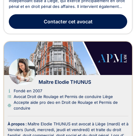
indépendant basé à Liège, qui exerce principalement en droit
pénal et en droit pénal des affaires. Il intervient également
dans divers domaines tels que le droit du sport, le droit de
roulage et permis de conduire, le droit civil, le droit des
Contacter
cet avocat
affaires, le droit de la sécurité sociale, le ...
Maître Elodie THUNUS
Fondé en 2007
Avocat Droit de Roulage et Permis de conduire Liège
Accepte aide pro deo en Droit de Roulage et Permis de
conduire
À propos :
Maître Elodie THUNUS est avocat à Liège (mardi) et à
Verviers (lundi, mercredi, jeudi et vendredi) et traite du droit
familial, droit commercial, droit social et du droit pénal. Lors d’un