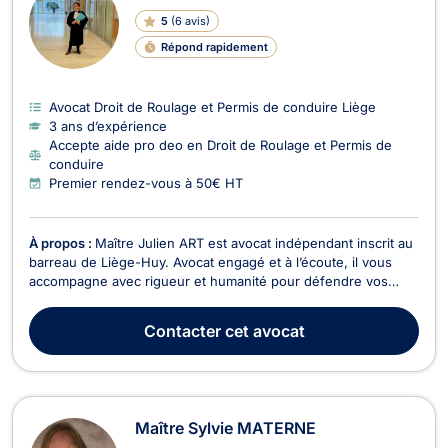
5
(
6 avis
)
Répond rapidement
Avocat Droit de Roulage et Permis de conduire Liège
3 ans d’expérience
Accepte aide pro deo en Droit de Roulage et Permis de
conduire
Premier rendez-vous à 50€ HT
À propos :
Maître Julien ART est avocat indépendant inscrit au
barreau de Liège-Huy. Avocat engagé et à l’écoute, il vous
accompagne avec rigueur et humanité pour défendre vos
droits à chaque étape de vos démarches juridiques. Il
intervient notamment en droit civil, droit de la famille, droit des
Contacter
cet avocat
mineurs ainsi qu’en droit pénal. Ses c...
Maître Sylvie MATERNE