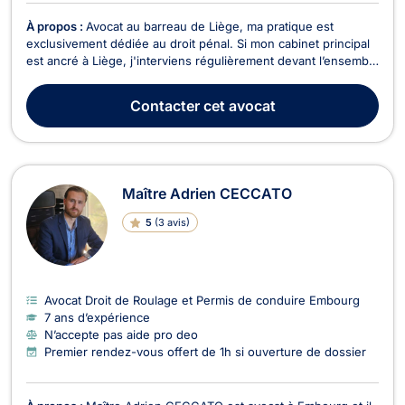
À propos :
Avocat au barreau de Liège, ma pratique est
exclusivement dédiée au droit pénal. Si mon cabinet principal
est ancré à Liège, j'interviens régulièrement devant l’ensemble
des juridictions francophones du pays, notamment à Verviers,
Bruxelles, Mons ou encore Charleroi. Le droit pénal et sa
Contacter
cet avocat
procédure ne souffrent aucune approx...
Maître Adrien CECCATO
5
(
3 avis
)
Avocat Droit de Roulage et Permis de conduire Embourg
7 ans d’expérience
N’accepte pas aide pro deo
Premier rendez-vous offert de 1h si ouverture de dossier