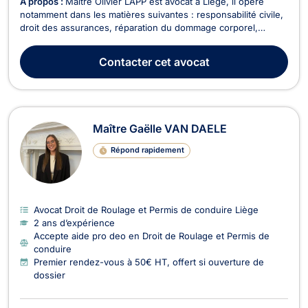
À propos :
Maître Olivier LAPP est avocat à Liège, il opère
notamment dans les matières suivantes : responsabilité civile,
droit des assurances, réparation du dommage corporel,
circulation routière, droit de la famille; baux à loyer... En droit
de la responsabilité civile et du dommage corporel, Maître
Contacter
cet avocat
LAPP vous accompagne en cas d'ac...
Maître Gaëlle VAN DAELE
Répond rapidement
Avocat Droit de Roulage et Permis de conduire Liège
2 ans d’expérience
Accepte aide pro deo en Droit de Roulage et Permis de
conduire
Premier rendez-vous à 50€ HT, offert si ouverture de
dossier