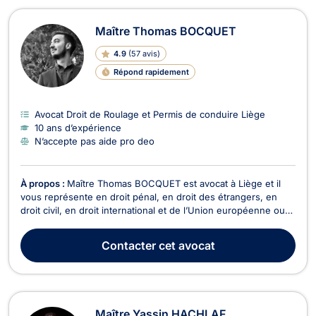
Maître Thomas BOCQUET
4.9
(
57 avis
)
Répond rapidement
Avocat Droit de Roulage et Permis de conduire Liège
10 ans d’expérience
N’accepte pas aide pro deo
À propos :
Maître Thomas BOCQUET est avocat à Liège et il
vous représente en droit pénal, en droit des étrangers, en
droit civil, en droit international et de l’Union européenne ou
Droit de l’Homme et en droit du roulage ou droit routier. Maître
Thomas BOCQUET intervient en droit pénal dans le cadre des
Contacter
cet avocat
infractions contre les biens ou...
Maître Yassin HACHLAF