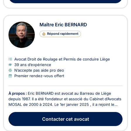
Maître Eric BERNARD
Répond rapidement
Avocat Droit de Roulage et Permis de conduire Liège
39 ans d’expérience
N’accepte pas aide pro deo
Premier rendez-vous offert
À propos :
Eric BERNARD est avocat au Barreau de Liège
depuis 1987. Il a été fondateur et associé du Cabinet d’Avocats
MOSAL de 2000 à 2024. Le 1er janvier 2025 , il a rejoint le
cabinet d'avocats JAK ( Jammaer & Kriescher )
WWW.AVOCATS-JAK.BE Il est également juge suppléant
Contacter
cet avocat
depuis 1994, d’abord à la Justice de Paix du canton de L...