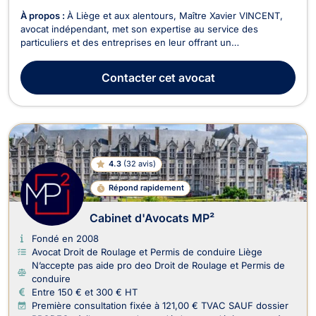
À propos :
À Liège et aux alentours, Maître Xavier VINCENT,
avocat indépendant, met son expertise au service des
particuliers et des entreprises en leur offrant un
accompagnement juridique rigoureux, réactif et orienté
résultats. Titulaire d’un Master en droit privé et droit des
Contacter
cet avocat
affaires de l’Université de Liège, il intervient tant en...
4.3
(
32 avis
)
Répond rapidement
Cabinet d'Avocats MP²
Fondé en 2008
Avocat Droit de Roulage et Permis de conduire Liège
N’accepte pas aide pro deo Droit de Roulage et Permis de
conduire
Entre 150 € et 300 € HT
Première consultation fixée à 121,00 € TVAC SAUF dossier