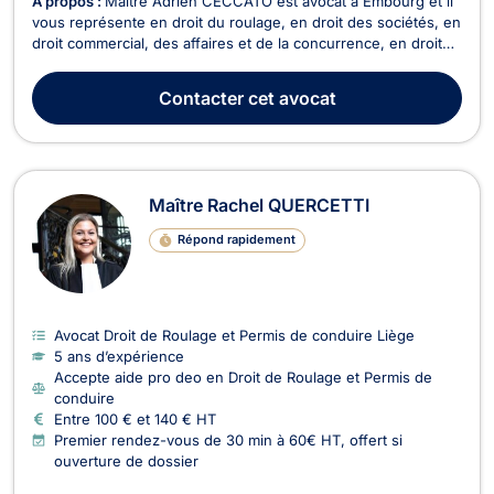
À propos :
Maître Adrien CECCATO est avocat à Embourg et il
vous représente en droit du roulage, en droit des sociétés, en
droit commercial, des affaires et de la concurrence, en droit
de la construction, et en droit des assurances. En droit de la
construction, Maître Adrien CECCATO vous offre ses
Contacter
cet avocat
compétences pour les problématiques l...
Maître Rachel QUERCETTI
Répond rapidement
Avocat Droit de Roulage et Permis de conduire Liège
5 ans d’expérience
Accepte aide pro deo en Droit de Roulage et Permis de
conduire
Entre 100 € et 140 € HT
Premier rendez-vous de 30 min à 60€ HT, offert si
ouverture de dossier