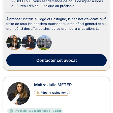
PRODEO où il vous est demandé de nous désigner auprès
du Bureau d'Aide Juridique au préalable
À propos :
Installé à Liège et Bastogne, le cabinet d’avocats MP²
traite de tous les dossiers touchant au droit pénal général et au
droit pénal des affaires ainsi qu'au droit de la circulation. Le
cabinet d’avocats MP² intervient en droit pénal et représente
tant les victimes que les auteurs présumés d’infraction au droit
pénal des af...
Contacter
cet avocat
Maître Julie METER
Répond rapidement
Prochain RDV disponible :
10 août