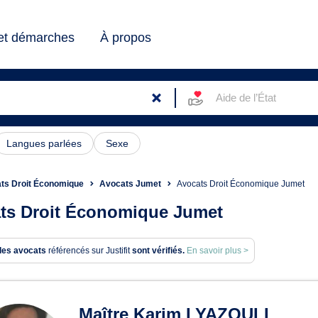
 et démarches
À propos
Aide de l’État
Langues parlées
Sexe
ts Droit Économique
Avocats Jumet
Avocats Droit Économique Jumet
ts Droit Économique Jumet
des avocats
référencés sur Justifit
sont vérifiés.
En savoir plus >
ats en Droit Économique à 
Maître Karim LYAZOULI