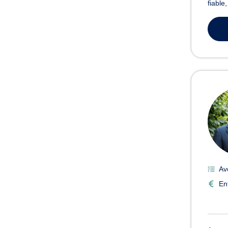
fiable
Av
En