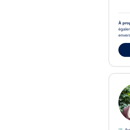
À pro
égalem
envers
Av