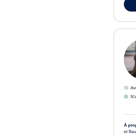
Av
N’
À pro
et Bau