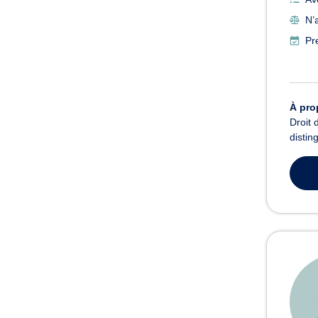
N’
Pr
À pro
Droit 
distin