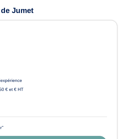
 de Jumet
’expérience
50 € et € HT
r"