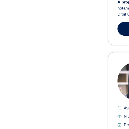
À pro
notamm
Droit 
Av
N’
Pr