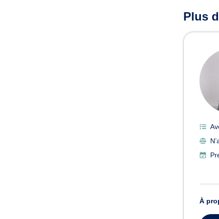
Plus d
Av
N’
Pr
À pro