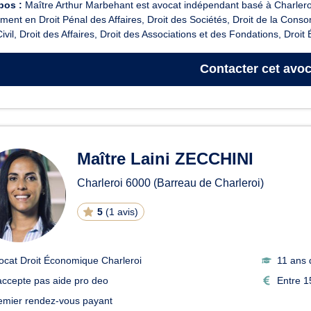
pos :
Maître Arthur Marbehant est avocat indépendant basé à Charleroi
ent en Droit Pénal des Affaires, Droit des Sociétés, Droit de la Cons
Civil, Droit des Affaires, Droit des Associations et des Fondations, Droit É
Contacter
cet avoc
Maître Laini ZECCHINI
Charleroi
6000
(Barreau de Charleroi)
5
(
1 avis
)
ocat Droit Économique Charleroi
11 ans 
accepte pas aide pro deo
Entre 1
emier rendez-vous payant