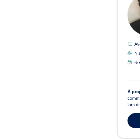
Av
N’
le
À pro
commer
lors d