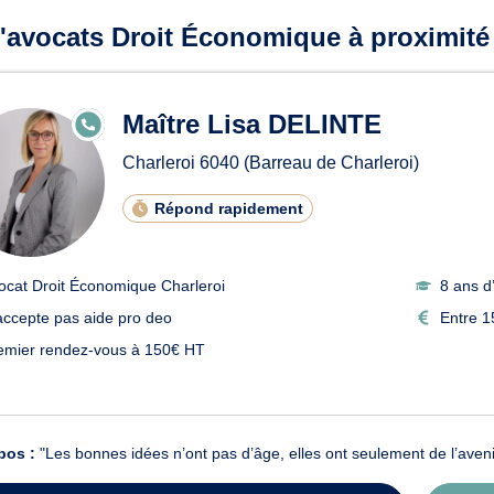
'avocats Droit Économique à proximité
Maître Lisa DELINTE
E
N
LI
Charleroi
6040
(Barreau de Charleroi)
G
N
E
Répond rapidement
ocat Droit Économique Charleroi
8 ans d
accepte pas aide pro deo
Entre 1
emier rendez-vous à 150€ HT
pos :
"Les bonnes idées n’ont pas d’âge, elles ont seulement de l’aveni