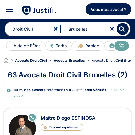
Vous êtes avocat ?
Aide de l'État
Tarifs
Rapide
En ligne
Avocats Droit Civil
Avocats Bruxelles
Avocats Droit Civil Bruxe
63
Avocats Droit Civil Bruxelles (2)
100% des avocats
référencés sur Justifit
sont vérifiés.
En savoir
plus >
Avocats en Droit Civil à Bruxelles
E
Maître Diego ESPINOSA
N
LI
Répond rapidement
G
N