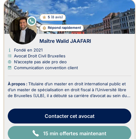
5
(
8 avis
)
E
N
Répond rapidement
LI
G
N
Maître Walid JAAFARI
E
Fondé en 2021
Avocat Droit Civil Bruxelles
N’accepte pas aide pro deo
Communication convention client
À propos :
Titulaire d’un master en droit international public et
d’un master de spécialisation en droit fiscal à l’Université libre
de Bruxelles (ULB), il a débuté sa carrière d’avocat au sein du
département fiscal d’un cabinet spécialisé en contentieux
judiciaire. Il s’est ensuite formé auprès de feue Me Typhanie
Afschrift, avocate ...
Contacter
cet avocat
15 min offertes maintenant