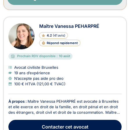
Maître Vanessa PEHARPRÉ
4.2
(
41 avis
)
Répond rapidement
Prochain RDV disponible :
10 août
Avocat civiliste Bruxelles
19 ans d’expérience
N’accepte pas aide pro deo
100 € HTVA (121,00 € TVAC)
À propos :
Maître Vanessa PEHARPRÉ est avocate à Bruxelles
et elle exerce en droit de la famille, en droit pénal et en droit
des étrangers, droit civil et droit de la consommation. Maître
Vanessa PEHARPRÉ pourra vous conseiller en droit de la
famille, notamment pour les dossiers portant sur la séparation,
Contacter
cet avocat
le divorce, la liquidation du...