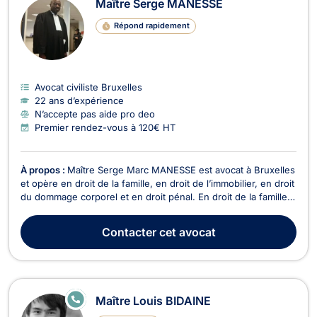
Maître Serge MANESSE
Répond rapidement
Avocat civiliste Bruxelles
22 ans d’expérience
N’accepte pas aide pro deo
Premier rendez-vous à 120€ HT
À propos :
Maître Serge Marc MANESSE est avocat à Bruxelles
et opère en droit de la famille, en droit de l’immobilier, en droit
du dommage corporel et en droit pénal. En droit de la famille,
Maître Serge Marc MANESSE intervient dans le cadre du
divorce à l’amiable ou contentieux. Il traite également les
Contacter
cet avocat
dossiers relatifs à l’indivisio...
E
Maître Louis BIDAINE
N
LI