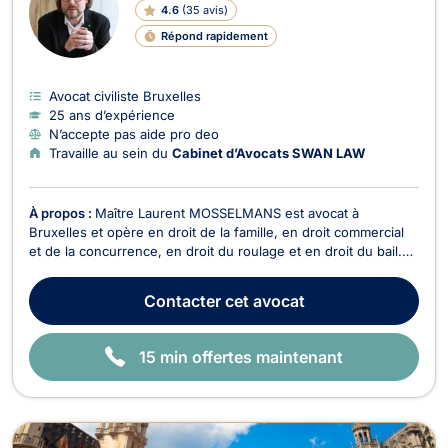
4.6
(
35 avis
)
G
N
Répond rapidement
E
Avocat civiliste Bruxelles
25 ans d’expérience
N’accepte pas aide pro deo
Travaille au sein du
Cabinet d’Avocats SWAN LAW
À propos :
Maître Laurent MOSSELMANS est avocat à
Bruxelles et opère en droit de la famille, en droit commercial
et de la concurrence, en droit du roulage et en droit du bail.
Maître Laurent MOSSELMANS intervient en droit de la famille
si votre dossier relève du divorce, de la cohabitation légale ou
Contacter
cet avocat
de la succession. Il traite égaleme...
15 min offertes maintenant