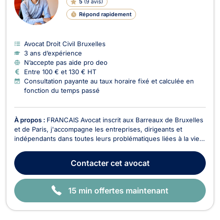
5
(
9 avis
)
G
N
Répond rapidement
E
Avocat Droit Civil Bruxelles
3 ans d’expérience
N’accepte pas aide pro deo
Entre 100 € et 130 € HT
Consultation payante au taux horaire fixé et calculée en
fonction du temps passé
À propos :
FRANCAIS Avocat inscrit aux Barreaux de Bruxelles
et de Paris, j'accompagne les entreprises, dirigeants et
indépendants dans toutes leurs problématiques liées à la vie
des affaires. Déterminé et animé par l'esprit entrepreneurial,
je mets mon expertise au service de mes clients avec deux
Contacter
cet avocat
engagements constants : réactivité e...
15 min offertes maintenant