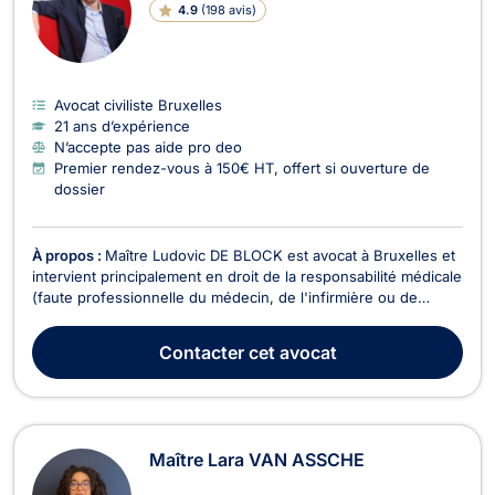
4.9
(
198 avis
)
Avocat civiliste Bruxelles
21 ans d’expérience
N’accepte pas aide pro deo
Premier rendez-vous à 150€ HT, offert si ouverture de
dossier
À propos :
Maître Ludovic DE BLOCK est avocat à Bruxelles et
intervient principalement en droit de la responsabilité médicale
(faute professionnelle du médecin, de l'infirmière ou de
l'hôpital) en droit du dommage corporel et en droit du roulage.
En droit de la responsabilité médicale, l'avocat Ludovic DE
Contacter
cet avocat
BLOCK se charge pour les vict...
Maître Lara VAN ASSCHE