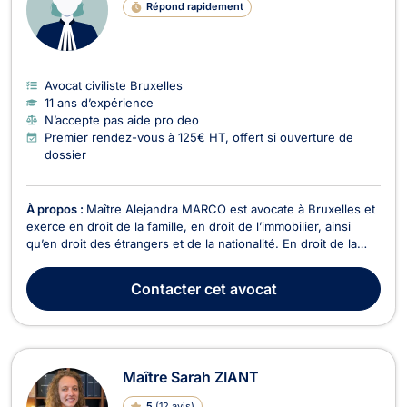
Répond rapidement
Avocat civiliste Bruxelles
11 ans d’expérience
N’accepte pas aide pro deo
Premier rendez-vous à 125€ HT, offert si ouverture de
dossier
À propos :
Maître Alejandra MARCO est avocate à Bruxelles et
exerce en droit de la famille, en droit de l’immobilier, ainsi
qu’en droit des étrangers et de la nationalité. En droit de la
famille, Maître Alejandra MARCO s’occupe des affaires liées
aux relations familiales telles que le divorce à l’amiable ou
Contacter
cet avocat
contentieux. Elle prend éga...
Maître Sarah ZIANT
5
(
12 avis
)