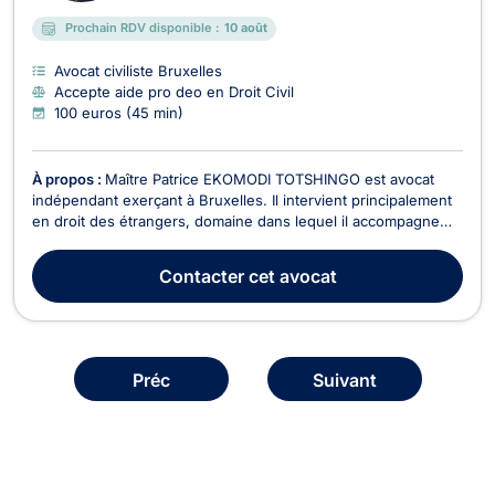
Prochain RDV disponible :
10 août
Avocat civiliste Bruxelles
Accepte aide pro deo en Droit Civil
100 euros (45 min)
À propos :
Maître Patrice EKOMODI TOTSHINGO est avocat
indépendant exerçant à Bruxelles. Il intervient principalement
en droit des étrangers, domaine dans lequel il accompagne
les particuliers confrontés à des démarches de séjour,
d’immigration et de mobilité en Belgique. Son activité est
Contacter
cet avocat
centrée sur les situations qui exigent à la fo...
Préc
Suivant