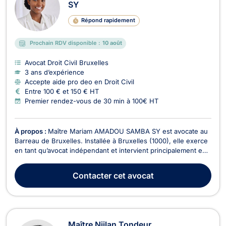
SY
Répond rapidement
Prochain RDV disponible :
10 août
Avocat Droit Civil Bruxelles
3 ans d’expérience
Accepte aide pro deo en Droit Civil
Entre 100 € et 150 € HT
Premier rendez-vous de 30 min à 100€ HT
À propos :
Maître Mariam AMADOU SAMBA SY est avocate au
Barreau de Bruxelles. Installée à Bruxelles (1000), elle exerce
en tant qu’avocat indépendant et intervient principalement en
droit immobilier, droit de la famille, droits des étrangers, droit
de roulage et permis de conduire, et droit pénal. Avocat
Contacter
cet avocat
vérifié, elle propose un accom...
Maître Njilan Tondeur