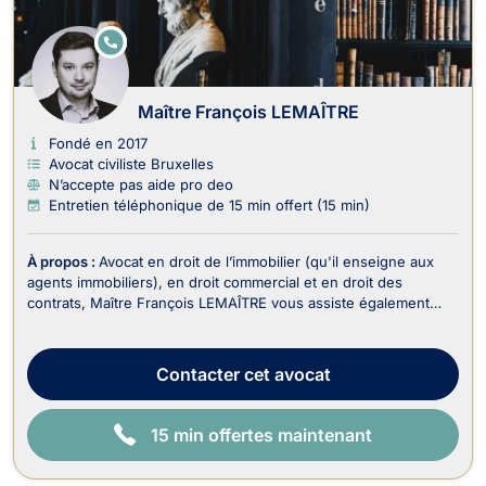
E
N
LI
G
N
Maître François LEMAÎTRE
E
Fondé en 2017
Avocat civiliste Bruxelles
N’accepte pas aide pro deo
Entretien téléphonique de 15 min offert (15 min)
À propos :
Avocat en droit de l’immobilier (qu'il enseigne aux
agents immobiliers), en droit commercial et en droit des
contrats, Maître François LEMAÎTRE vous assiste également
dans le recouvrement de vos créances et droit judiciaire (litiges
civils). En droit de l’immobilier, il traite : - Les dossiers en
matière de baux portant sur...
Contacter
cet avocat
15 min offertes maintenant