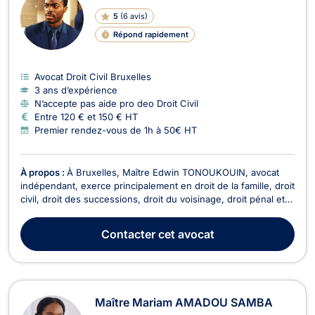
5
(
6 avis
)
Répond rapidement
Avocat Droit Civil Bruxelles
3 ans d’expérience
N’accepte pas aide pro deo Droit Civil
Entre 120 € et 150 € HT
Premier rendez-vous de 1h à 50€ HT
À propos :
À Bruxelles, Maître Edwin TONOUKOUIN, avocat
indépendant, exerce principalement en droit de la famille, droit
civil, droit des successions, droit du voisinage, droit pénal et
droit de l’immobilier. Il met ses compétences au service de ses
clients afin de les accompagner dans des situations juridiques
Contacter
cet avocat
diverses et d’assurer l...
Maître Mariam AMADOU SAMBA