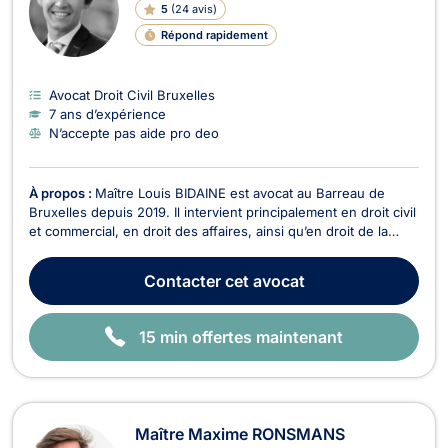
5
(
24 avis
)
G
N
Répond rapidement
E
Avocat Droit Civil Bruxelles
7 ans d’expérience
N’accepte pas aide pro deo
À propos :
Maître Louis BIDAINE est avocat au Barreau de
Bruxelles depuis 2019. Il intervient principalement en droit civil
et commercial, en droit des affaires, ainsi qu’en droit de la
propriété intellectuelle. En droit des affaires et droit des
sociétés, il accompagne entrepreneurs et entreprises dans la
Contacter
cet avocat
rédaction de contrats, la st...
15 min offertes maintenant
Maître Maxime RONSMANS