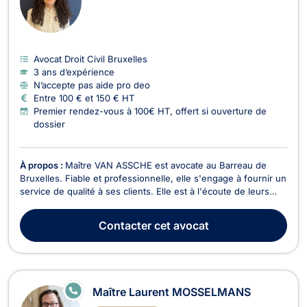
Avocat Droit Civil Bruxelles
3 ans d’expérience
N’accepte pas aide pro deo
Entre 100 € et 150 € HT
Premier rendez-vous à 100€ HT, offert si ouverture de
dossier
À propos :
Maître VAN ASSCHE est avocate au Barreau de
Bruxelles. Fiable et professionnelle, elle s'engage à fournir un
service de qualité à ses clients. Elle est à l'écoute de leurs
besoins et tend à bâtir une relation de confiance. Maître VAN
ASSCHE pratique le droit de l’urbanisme, le droit de la
Contacter
cet avocat
construction et le droit immobilier...
E
Maître Laurent MOSSELMANS
N
LI