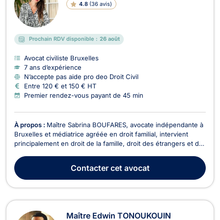
4.8
(
36 avis
)
Prochain RDV disponible :
26 août
Avocat civiliste Bruxelles
7 ans d’expérience
N’accepte pas aide pro deo Droit Civil
Entre 120 € et 150 € HT
Premier rendez-vous payant de 45 min
À propos :
Maître Sabrina BOUFARES, avocate indépendante à
Bruxelles et médiatrice agréée en droit familial, intervient
principalement en droit de la famille, droit des étrangers et de
la nationalité, ainsi qu’en droit des baux d’habitation. Elle
accompagne ses clients avec bienveillance, écoute, rigueur, et
Contacter
cet avocat
efficacité, afin de propos...
Maître Edwin TONOUKOUIN