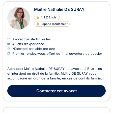
Maître Nathalie DE SURAY
4.3
(
23 avis
)
Répond rapidement
Avocat civiliste Bruxelles
40 ans d’expérience
N’accepte pas aide pro deo
Premier rendez-vous offert de 1h si ouverture de dossier
À propos :
Maître Nathalie DE SURAY est avocate à Bruxelles
et intervient en droit de la famille. Maître DE SURAY vous
accompagne en droit de la famille, en cas de conflits familiaux
tel que la détermination du montant de la pension alimentaire,
pour des questions de garde d’enfant, en cas de divorce à
Contacter
cet avocat
l’amiable ou contentieux, en cas...