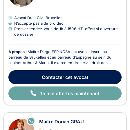
E
Avocat Droit Civil Bruxelles
N’accepte pas aide pro deo
Premier rendez-vous de 1h à 150€ HT, offert si ouverture
de dossier
À propos :
Maître Diego ESPINOSA est avocat inscrit au
barreau de Bruxelles et au barreau d’Espagne au sein du
cabinet Arthur & Marin. Il exerce en droit civil, droit des
entreprises, droit international, droit européen, droit du
numérique, ainsi qu'en droit douanier. Trilingue en espagnol,
Contacter
cet avocat
français et anglais, Maître ESPINOSA acc...
15 min offertes maintenant
E
Maître Dorian GRAU
N
LI