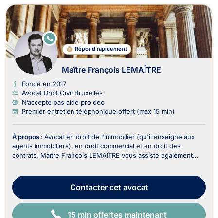
E
N
Répond rapidement
LI
G
N
Maître François LEMAÎTRE
E
Fondé en 2017
Avocat Droit Civil Bruxelles
N’accepte pas aide pro deo
Premier entretien téléphonique offert (max 15 min)
À propos :
Avocat en droit de l’immobilier (qu'il enseigne aux
agents immobiliers), en droit commercial et en droit des
contrats, Maître François LEMAÎTRE vous assiste également
dans le recouvrement de vos créances et droit judiciaire (litiges
civils). En droit de l’immobilier, il traite : - Les dossiers en
matière de baux portant sur...
Contacter
cet avocat
15 min offertes maintenant