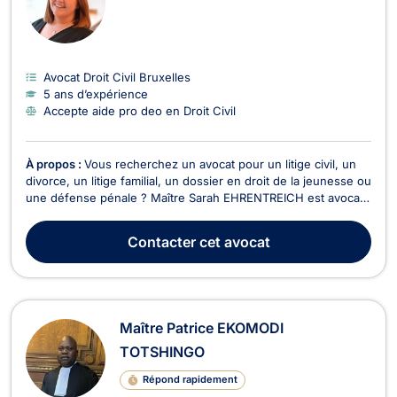
Avocat Droit Civil Bruxelles
5 ans d’expérience
Accepte aide pro deo en Droit Civil
À propos :
Vous recherchez un avocat pour un litige civil, un
divorce, un litige familial, un dossier en droit de la jeunesse ou
une défense pénale ? Maître Sarah EHRENTREICH est avocate
à Wavre, inscrite au Barreau du Brabant Wallon mais vous
assiste également devant les juridictions d'autres
Contacter
cet avocat
arrondissements judiciaires. Elle se dist...
Maître Patrice EKOMODI
TOTSHINGO
Répond rapidement