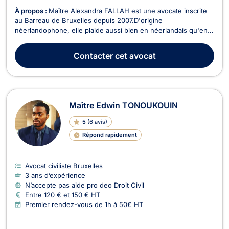
À propos :
Maître Alexandra FALLAH est une avocate inscrite
au Barreau de Bruxelles depuis 2007.D'origine
néerlandophone, elle plaide aussi bien en néerlandais qu'en
français. Elle intervient en droit de l'immobilier, en droit du
voisinage, en droit de la circulation routière, en droit des
Contacter
cet avocat
étrangers et en droit de la consommation. Maî...
Maître Edwin TONOUKOUIN
5
(
6 avis
)
Répond rapidement
Avocat civiliste Bruxelles
3 ans d’expérience
N’accepte pas aide pro deo Droit Civil
Entre 120 € et 150 € HT
Premier rendez-vous de 1h à 50€ HT