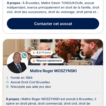
À propos :
À Bruxelles, Maître Edwin TONOUKOUIN, avocat
indépendant, exerce principalement en droit de la famille, droit
civil, droit des successions, droit du voisinage, droit pénal et
droit de l’immobilier. Il met ses compétences au service de ses
clients afin de les accompagner dans des situations juridiques
Contacter
cet avocat
diverses et d’assurer l...
4.2
(
11 avis
)
E
N
Répond rapidement
LI
G
N
Maître Roger MOSZYNSKI
E
Fondé en 1984
Avocat Droit Civil Bruxelles
N’accepte pas aide pro deo
À propos :
Maître Roger MOSZYNSKI est avocat à Bruxelles, il
opère en droit pénal, droit commercial, droit civil, droit de