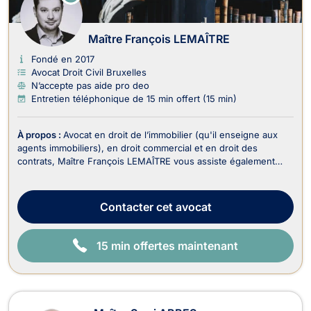
N
LI
G
N
Maître François LEMAÎTRE
E
Fondé en 2017
Avocat Droit Civil Bruxelles
N’accepte pas aide pro deo
Entretien téléphonique de 15 min offert (15 min)
À propos :
Avocat en droit de l’immobilier (qu'il enseigne aux
agents immobiliers), en droit commercial et en droit des
contrats, Maître François LEMAÎTRE vous assiste également
dans le recouvrement de vos créances et droit judiciaire (litiges
civils). En droit de l’immobilier, il traite : - Les dossiers en
matière de baux portant sur...
Contacter
cet avocat
15 min offertes maintenant