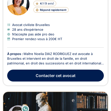
4.1
(
9 avis
)
Répond rapidement
Avocat civiliste Bruxelles
28 ans d’expérience
N’accepte pas aide pro deo
Premier rendez-vous à 200€ HT
À propos :
Maître Noelia DIAZ RODRIGUEZ est avocate à
Bruxelles et intervient en droit de la famille, en droit
patrimonial, en droit des successions et en droit international
privé. Maître DIAZ RODRIGUEZ possède une compétence
particulière en droit de la famille pour tous les dossiers
Contacter
cet avocat
relevant des contrats de mariage, du divorce à l’a...
E