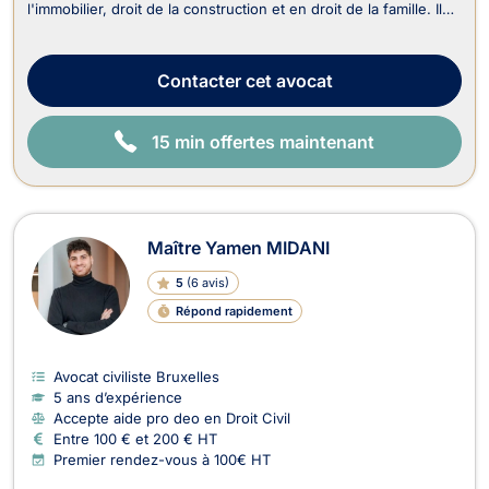
l'immobilier, droit de la construction et en droit de la famille. Il
travaille en néerlandais, français, anglais et en allemand. Il est
reconnu pour son engagement personnel, sa ténacité et sa
grande combativité d...
Contacter
cet avocat
15 min offertes maintenant
Maître Yamen MIDANI
5
(
6 avis
)
Répond rapidement
Avocat civiliste Bruxelles
5 ans d’expérience
Accepte aide pro deo en Droit Civil
Entre 100 € et 200 € HT
Premier rendez-vous à 100€ HT