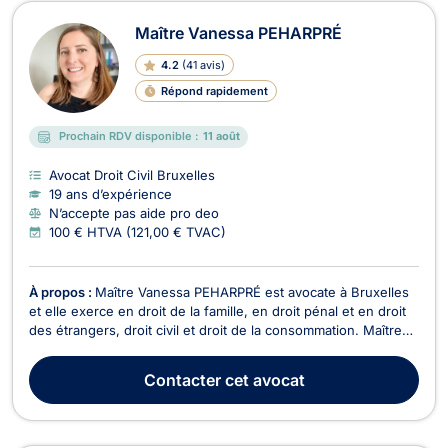
Avocats en Droit Civil à Uccle
Maître Vanessa PEHARPRÉ
4.2
(
41 avis
)
Répond rapidement
Prochain RDV disponible :
11 août
Avocat Droit Civil Bruxelles
19 ans d’expérience
N’accepte pas aide pro deo
100 € HTVA (121,00 € TVAC)
À propos :
Maître Vanessa PEHARPRÉ est avocate à Bruxelles
et elle exerce en droit de la famille, en droit pénal et en droit
des étrangers, droit civil et droit de la consommation. Maître
Vanessa PEHARPRÉ pourra vous conseiller en droit de la
famille, notamment pour les dossiers portant sur la séparation,
Contacter
cet avocat
le divorce, la liquidation du...