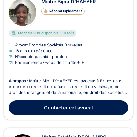
Maître Bijou D'HAEYER
Répond rapidement
Prochain RDV disponible :
10 août
Avocat Droit des Sociétés Bruxelles
16 ans d’expérience
N’accepte pas aide pro deo
Premier rendez-vous de 1h à 150€ HT
À propos :
Maître Bijou D’HAEYER est avocate à Bruxelles et
elle exerce en droit de la famille, en droit du voisinage, en
droit des étrangers et de la nationalité, en droit des sociétés
ainsi qu’en droit commercial, des affaires et de concurrence.
En droit de la famille, Maître Bijou D’HAEYER traite les litiges
Contacter
cet avocat
relatifs au divorce, à ...