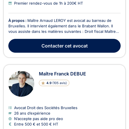
Premier rendez-vous de 1h à 200€ HT
À propos :
Maître Arnaud LEROY est avocat au barreau de
Bruxelles. Il intervient également dans le Brabant Wallon. Il
vous assiste dans les matières suivantes : Droit fiscal Maître
Arnaud LEROY intervient dans tous les domaines du droit
fiscal belge et international. Entre autres : Fiscalité des
Contacter
cet avocat
revenus mobiliers.Impôt des sociétés.Fi...
Maître Franck DEBUE
4.9
(
105 avis
)
Avocat Droit des Sociétés Bruxelles
26 ans d’expérience
N’accepte pas aide pro deo
Entre 500 € et 500 € HT