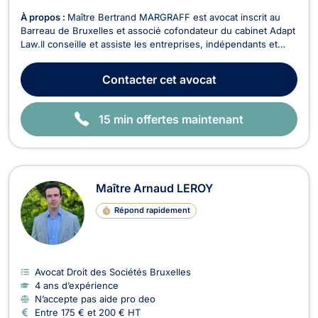
À propos :
Maître Bertrand MARGRAFF est avocat inscrit au
Barreau de Bruxelles et associé cofondateur du cabinet Adapt
Law.Il conseille et assiste les entreprises, indépendants et
associations en droit économique dans le cadre de la
rédaction et l'exécution de contrats ainsi que dans le cadre les
Contacter
cet avocat
litiges pouvant survenir entre profess...
15 min offertes maintenant
Maître Arnaud LEROY
Répond rapidement
Avocat Droit des Sociétés Bruxelles
4 ans d’expérience
N’accepte pas aide pro deo
Entre 175 € et 200 € HT