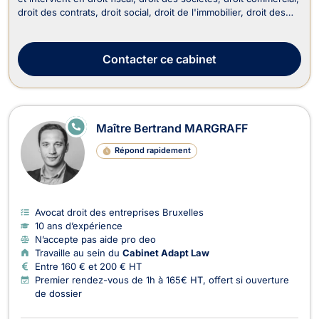
droit des contrats, droit social, droit de l'immobilier, droit des
successions et en droit de la propriété intellectuelle. En termes
de droit fiscal, le cabinet vous offre tout son savoir-faire en
vous per...
Contacter
ce cabinet
E
Maître Bertrand MARGRAFF
N
LI
Répond rapidement
G
N
E
Avocat droit des entreprises Bruxelles
10 ans d’expérience
N’accepte pas aide pro deo
Travaille au sein du
Cabinet Adapt Law
Entre 160 € et 200 € HT
Premier rendez-vous de 1h à 165€ HT, offert si ouverture
de dossier