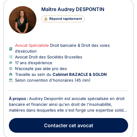
Maître Audrey DESPONTIN
Répond rapidement
Avocat Spécialiste
Droit bancaire & Droit des voies
d’exécution
Avocat Droit des Sociétés Bruxelles
17 ans d’expérience
N’accepte pas aide pro deo
Travaille au sein du
Cabinet BAZACLE & SOLON
Selon convention d'honoraires (45 min)
À propos :
Audrey Despontin est avocate spécialisée en droit
bancaire et financier ainsi qu'en droit de l'insolvabilité,
matières dans lesquelles elle s'est forgé une expertise solide,
nourrie par plus de quinze ans de pratique intensive et
d'engagement académique. Licenciée en droit de l'Université
Contacter
cet avocat
Libre de Bruxelles (2008, distincti...