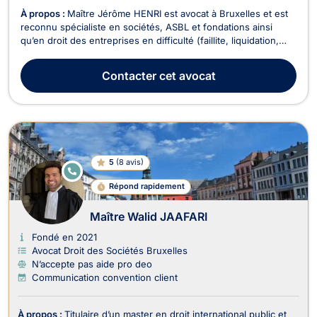
À propos :
Maître Jérôme HENRI est avocat à Bruxelles et est
reconnu spécialiste en sociétés, ASBL et fondations ainsi
qu’en droit des entreprises en difficulté (faillite, liquidation,
PRJ). Au carrefour de ces deux domaines, il dispose d’une
grande expertise en matière de responsabilité des
Contacter
cet avocat
administrateurs de sociétés, ASBL et fondat...
5
(
8 avis
)
E
N
Répond rapidement
LI
G
N
Maître Walid JAAFARI
E
Fondé en 2021
Avocat Droit des Sociétés Bruxelles
N’accepte pas aide pro deo
Communication convention client
À propos :
Titulaire d’un master en droit international public et