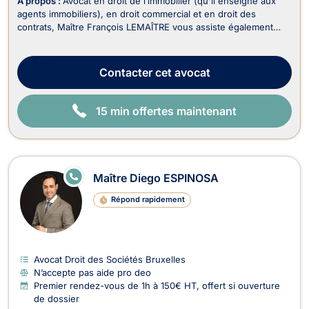
À propos :
Avocat en droit de l’immobilier (qu'il enseigne aux
agents immobiliers), en droit commercial et en droit des
contrats, Maître François LEMAÎTRE vous assiste également
dans le recouvrement de vos créances et droit judiciaire (litiges
civils). En droit de l’immobilier, il traite : - Les dossiers en
matière de baux portant sur...
Contacter
cet avocat
15 min offertes maintenant
E
Maître Diego ESPINOSA
N
LI
Répond rapidement
G
N
E
Avocat Droit des Sociétés Bruxelles
N’accepte pas aide pro deo
Premier rendez-vous de 1h à 150€ HT, offert si ouverture
de dossier