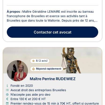
À propos :
Maître Géraldine LEMAIRE est inscrite au barreau
francophone de Bruxelles et exerce ses activités tant à
Bruxelles que dans toute la Wallonie. Depuis près de 12 ans,
elle a collaboré et s’est associée avec des avocats spécialisés
en droit social. En 2020, elle s’est associée avec d’autres
Contacter
cet avocat
avocats et a fondé le cabinet « Lem...
5
(
2 avis
)
Répond rapidement
Maître Perrine RUDEWIEZ
Fondé en 2020
Avocat droit des entreprises Bruxelles
N’accepte pas aide pro deo
Entre 130 € et 200 € HT
Premier rendez-vous de 15 min à 70€ HT, offert si ouverture