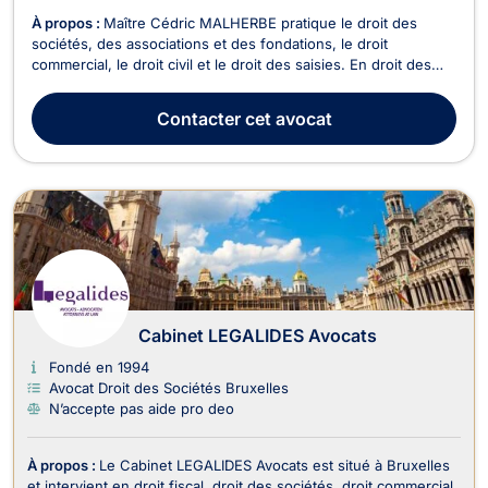
À propos :
Maître Cédric MALHERBE pratique le droit des
sociétés, des associations et des fondations, le droit
commercial, le droit civil et le droit des saisies. En droit des
sociétés, il conseille et assiste notamment en vue de la
constitution de sociétés, concernant le respect de leurs
Contacter
cet avocat
obligations légales et statutaires, à l’occasi...
Cabinet LEGALIDES Avocats
Fondé en 1994
Avocat Droit des Sociétés Bruxelles
N’accepte pas aide pro deo
À propos :
Le Cabinet LEGALIDES Avocats est situé à Bruxelles
et intervient en droit fiscal, droit des sociétés, droit commercial,