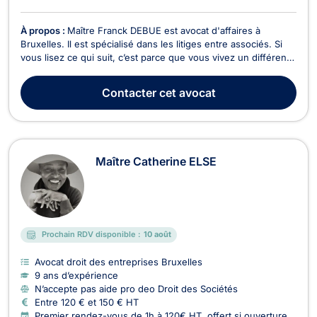
À propos :
Maître Franck DEBUE est avocat d'affaires à
Bruxelles. Il est spécialisé dans les litiges entre associés. Si
vous lisez ce qui suit, c’est parce que vous vivez un différend
avec votre associé : - Vous ressentez un stress intense. -
Vous ne dormez pas bien. - Vous êtes à cran. Vous n'êtes pas
Contacter
cet avocat
la seule personne à qui cela arr...
Maître Catherine ELSE
Prochain RDV disponible :
10 août
Avocat droit des entreprises Bruxelles
9 ans d’expérience
N’accepte pas aide pro deo Droit des Sociétés
Entre 120 € et 150 € HT
Premier rendez-vous de 1h à 120€ HT, offert si ouverture