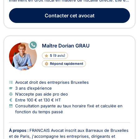
compétente pour toute question relevant de l’impôt des
personnes physiques, de l’impôt des sociétés, de l’impôt des
Contacter
cet avocat
non-résidents et de celui des pers...
E
Maître Dorian GRAU
N
LI
5
(
9 avis
)
G
N
Répond rapidement
E
Avocat droit des entreprises Bruxelles
3 ans d’expérience
N’accepte pas aide pro deo
Entre 100 € et 130 € HT
Consultation payante au taux horaire fixé et calculée en
fonction du temps passé
À propos :
FRANCAIS Avocat inscrit aux Barreaux de Bruxelles
et de Paris, j'accompagne les entreprises, dirigeants et