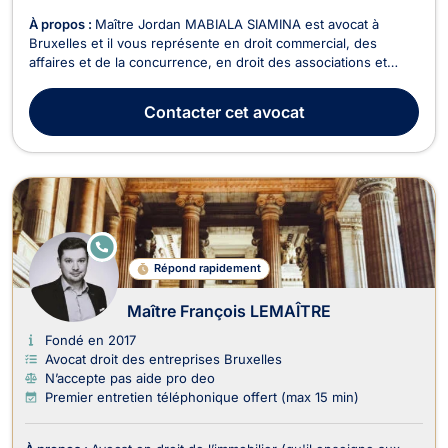
À propos :
Maître Jordan MABIALA SIAMINA est avocat à
Bruxelles et il vous représente en droit commercial, des
affaires et de la concurrence, en droit des associations et
fondations, en droit des sociétés, et en droit du sport. Maître
Jordan MABIALA SIAMINA intervient en droit commercial, des
Contacter
cet avocat
affaires et de la concurrence pour les dos...
E
N
Répond rapidement
LI
G
N
Maître François LEMAÎTRE
E
Fondé en 2017
Avocat droit des entreprises Bruxelles
N’accepte pas aide pro deo
Premier entretien téléphonique offert (max 15 min)