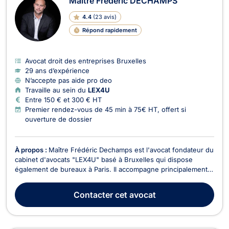
Maître Frédéric DECHAMPS
4.4
(
23 avis
)
Répond rapidement
Avocat droit des entreprises Bruxelles
29 ans d’expérience
N’accepte pas aide pro deo
Travaille au sein du
LEX4U
Entre 150 € et 300 € HT
Premier rendez-vous de 45 min à 75€ HT, offert si
ouverture de dossier
À propos :
Maître Frédéric Dechamps est l'avocat fondateur du
cabinet d'avocats "LEX4U" basé à Bruxelles qui dispose
également de bureaux à Paris. Il accompagne principalement
des entrepreneurs, dirigeants de PME, professions
réglementées et acteurs de l’immobilier dans leurs enjeux
Contacter
cet avocat
juridiques, contractuels et stratégiques. Son approc...