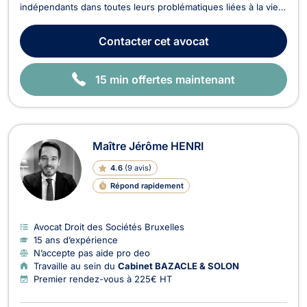
indépendants dans toutes leurs problématiques liées à la vie
des affaires. Déterminé et animé par l'esprit entrepreneurial,
je mets mon expertise au service de mes clients avec deux
Contacter
cet avocat
engagements constants : réactivité e...
15 min offertes maintenant
Maître Jérôme HENRI
4.6
(
9 avis
)
Répond rapidement
Avocat Droit des Sociétés Bruxelles
15 ans d’expérience
N’accepte pas aide pro deo
Travaille au sein du
Cabinet BAZACLE & SOLON
Premier rendez-vous à 225€ HT