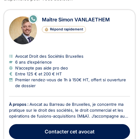
Avocats en Droit des Sociétés à Bru
E
Maître Simon VANLAETHEM
N
LI
Répond rapidement
G
N
E
Avocat Droit des Sociétés Bruxelles
6 ans d’expérience
N’accepte pas aide pro deo
Entre 125 € et 200 € HT
Premier rendez-vous de 1h à 150€ HT, offert si ouverture
de dossier
À propos :
Avocat au Barreau de Bruxelles, je concentre ma
pratique sur le droit des sociétés, le droit commercial et les
opérations de fusions-acquisitions (M&A). J’accompagne au
quotidien des PME, start-ups, dirigeants et actionnaires dans
la structuration, le développement et la protection de leurs
Contacter
cet avocat
activités. Je conseille et as...