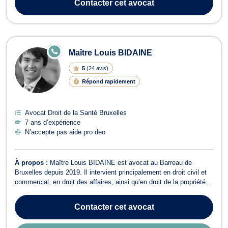
Contacter
cet avocat
de la cir...
E
Maître Louis BIDAINE
N
LI
5
(
24 avis
)
G
N
Répond rapidement
E
Avocat Droit de la Santé Bruxelles
7 ans d’expérience
N’accepte pas aide pro deo
À propos :
Maître Louis BIDAINE est avocat au Barreau de
Bruxelles depuis 2019. Il intervient principalement en droit civil et
commercial, en droit des affaires, ainsi qu’en droit de la propriété
intellectuelle. En droit des affaires et droit des sociétés, il
accompagne entrepreneurs et entreprises dans la rédaction de
Contacter
cet avocat
contrats, la st...