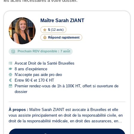
les actes nécessaires à votre dossier.
Maître Sarah ZIANT
5
(
12 avis
)
Répond rapidement
Prochain RDV disponible :
7 août
Avocat Droit de la Santé Bruxelles
8 ans d’expérience
N’accepte pas aide pro deo
Entre 90 € et 170 € HT
Premier rendez-vous de 1h à 100€ HT, offert si ouverture de
dossier
À propos :
Maître Sarah ZIANT est avocate à Bruxelles et elle
vous assiste principalement en droit de la responsabilité civile, en
droit de la responsabilité médicale, en droit des assurances, en
droit du bail, en droit de la construction et en cas de trouble de
voisinage. Maitre Sarah ZIANT est également compétente en droit