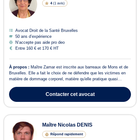
4
(
1 avis
)
Avocat Droit de la Santé Bruxelles
50 ans d’expérience
N’accepte pas aide pro deo
Entre 160 € et 170 € HT
À propos :
Maître Zamar est inscrite aux barreaux de Mons et de
Bruxelles. Elle a fait le choix de ne défendre que les victimes en
matière de dommage corporel, matière qu'elle pratique quasi
exclusivement depuis plus de 25 ans. Elle mettra donc tout en
œuvre pour assurer la défense de vos intérêts et vous obtenir la
Contacter
cet avocat
meilleure indemnis...
Maître Nicolas DENIS
Répond rapidement