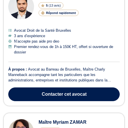
5
(
13 avis
)
Répond rapidement
Avocat Droit de la Santé Bruxelles
3 ans d’expérience
N’accepte pas aide pro deo
Premier rendez-vous de 1h à 150€ HT, offert si ouverture de
dossier
À propos :
Avocat au Barreau de Bruxelles, Maître Charly
Manneback accompagne tant les particuliers que les
administrations, entreprises et institutions publiques dans la
défense de leurs droits et la sécurisation de leurs projets. Il
intervient principalement en droit administratif et en droit public,
Contacter
cet avocat
notamment en droit de l’urbanism...
Maître Myriam ZAMAR