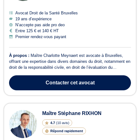
Avocat Droit de la Santé Bruxelles
19 ans d’expérience
N’accepte pas aide pro deo
Entre 125 € et 140 € HT
Premier rendez-vous payant
À propos :
Maître Charlotte Meynaert est avocate à Bruxelles,
offrant une expertise dans divers domaines du droit, notamment en
droit de la responsabilité civile, en droit de l’évaluation du
dommage corporel, en droit des assurances, en droit de la
circulation routière, en droit du bail et en recouvrement de
Contacter
cet avocat
créances. Maître Meynaert ...
Maître Stéphane RIXHON
4.7
(
10 avis
)
Répond rapidement