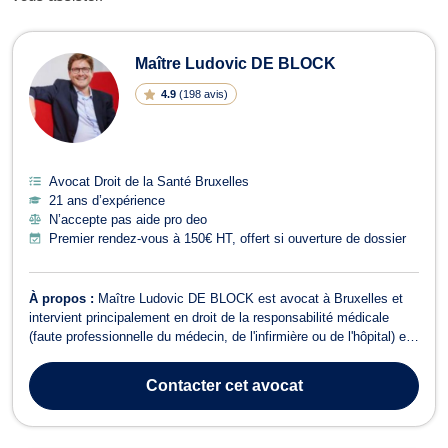
Avocats en Droit de la Santé à Bruxe
Maître Ludovic DE BLOCK
4.9
(
198 avis
)
Avocat Droit de la Santé Bruxelles
21 ans d’expérience
N’accepte pas aide pro deo
Premier rendez-vous à 150€ HT, offert si ouverture de dossier
À propos :
Maître Ludovic DE BLOCK est avocat à Bruxelles et
intervient principalement en droit de la responsabilité médicale
(faute professionnelle du médecin, de l'infirmière ou de l'hôpital) en
droit du dommage corporel et en droit du roulage. En droit de la
responsabilité médicale, l'avocat Ludovic DE BLOCK se charge
Contacter
cet avocat
pour les vict...