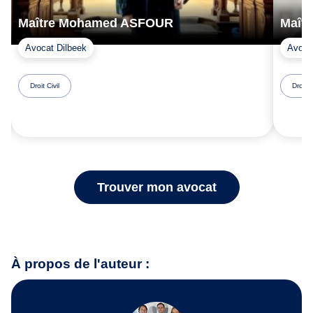
Maître Mohamed ASFOUR
Maît
Avocat Dilbeek
Avoca
Droit Civil
Droit C
Trouver mon avocat
À propos de l'auteur :