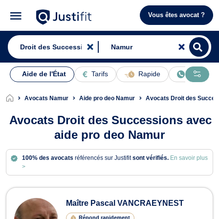
Vous êtes avocat ?
Aide de l'État
Tarifs
Rapide
En ligne
Avocats Namur
Aide pro deo Namur
Avocats Droit des Succe
Avocats Droit des Successions avec
aide pro deo Namur
100% des avocats
référencés sur Justifit
sont vérifiés.
En savoir plus
>
Avocats en Droit des Successions à
Maître Pascal VANCRAEYNEST
Répond rapidement