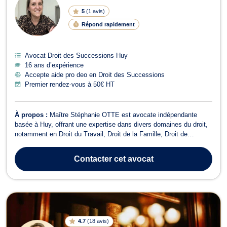
5
(
1 avis
)
Répond rapidement
Avocat Droit des Successions Huy
16 ans d’expérience
Accepte aide pro deo en Droit des Successions
Premier rendez-vous à 50€ HT
À propos :
Maître Stéphanie OTTE est avocate indépendante
basée à Huy, offrant une expertise dans divers domaines du droit,
notamment en Droit du Travail, Droit de la Famille, Droit de
Roulage et Permis de conduire, Droit Civil, Droit des Successions,
Divorce, Droit de la Sécurité Sociale, Droit du Voisinage, Dommage
Contacter
cet avocat
Corporel et Respo...
4.7
(
18 avis
)