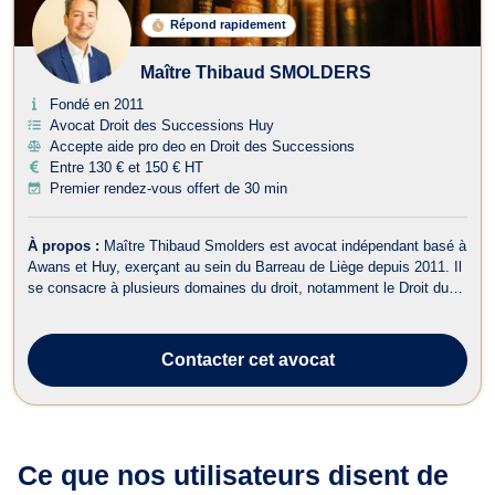
Répond rapidement
Maître Thibaud SMOLDERS
Fondé en 2011
Avocat Droit des Successions Huy
Accepte aide pro deo en Droit des Successions
Entre 130 € et 150 € HT
Premier rendez-vous offert de 30 min
À propos :
Maître Thibaud Smolders est avocat indépendant basé à
Awans et Huy, exerçant au sein du Barreau de Liège depuis 2011. Il
se consacre à plusieurs domaines du droit, notamment le Droit du
Travail, le Droit de la Famille, le Droit de Roulage et Permis de
conduire, le Droit de l’Urbanisme, le Droit Civil, le Droit des
Successio...
Contacter
cet avocat
Ce que nos utilisateurs
disent de