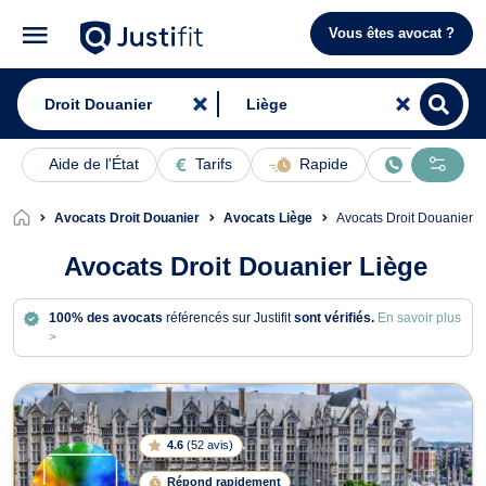
Vous êtes avocat ?
Aide de l'État
Tarifs
Rapide
En ligne
Avocats Droit Douanier
Avocats Liège
Avocats Droit Douanier 
Avocats Droit Douanier Liège
100% des avocats
référencés sur Justifit
sont vérifiés.
En savoir plus
>
Avocats en Droit Douanier à Liège
4.6
(
52 avis
)
Répond rapidement