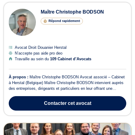
Maître Christophe BODSON
Répond rapidement
Avocat Droit Douanier Herstal
N’accepte pas aide pro deo
Travaille au sein du
109 Cabinet d’Avocats
À propos :
Maître Christophe BODSON Avocat associé – Cabinet
à Herstal (Belgique) Maître Christophe BODSON intervient auprès
des entreprises, dirigeants et particuliers en leur offrant une
expertise solide dans des domaines complexes du droit, tant en
conseil qu’en contentieux. 🔹 Domaines d’intervention : Droit
Contacter
cet avocat
commercial et de la con...