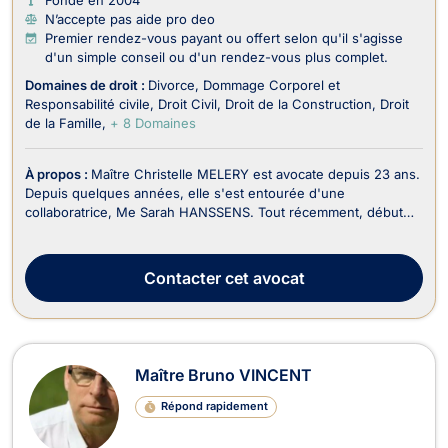
N’accepte pas aide pro deo
Premier rendez-vous payant ou offert selon qu'il s'agisse
d'un simple conseil ou d'un rendez-vous plus complet.
Domaines de droit :
Divorce
Dommage Corporel et
Responsabilité civile
Droit Civil
Droit de la Construction
Droit
de la Famille
+ 8 Domaines
À propos :
Maître Christelle MELERY est avocate depuis 23 ans.
Depuis quelques années, elle s'est entourée d'une
collaboratrice, Me Sarah HANSSENS. Tout récemment, début
2026, Madame Isabelle GIACOMIN, a rejoint l'équipe en sa
qualité de juriste expérimentée.Le cabinet exerce
principalement en droit de la famille, en droit de l’immobi...
Contacter
cet avocat
Maître Bruno VINCENT
Répond rapidement