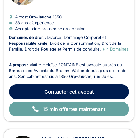
E
Avocat Orp-Jauche
1350
33 ans d’expérience
Accepte aide pro deo selon domaine
Domaines de droit :
Divorce
Dommage Corporel et
Responsabilité civile
Droit de la Consommation
Droit de la
Famille
Droit de Roulage et Permis de conduire
+ 4 Domaines
À propos :
Maître Héloïse FONTAINE est avocate auprès du
Barreau des Avocats du Brabant Wallon depuis plus de trente
ans. Son cabinet est sis à 1350 Orp-Jauche, rue Jules
Hagnoul, 65. Elle opère principalement dans les matières liées
aux accidents de roulage ou autres , à l' indemnisation de
Contacter
cet avocat
dommages corporels , en droit de la famille...
15 min offertes maintenant