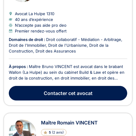
Avocat La Hulpe
1310
40 ans d’expérience
N’accepte pas aide pro deo
Premier rendez-vous offert
Domaines de droit :
Droit collaboratif - Médiation - Arbitrage
Droit de l'Immobilier
Droit de l'Urbanisme
Droit de la
Construction
Droit des Assurances
À propos :
Maître Bruno VINCENT est avocat dans le brabant
Wallon (La Hulpe) au sein du cabinet Build & Law et opère en
droit de la construction, en droit immobilier, en droit des
marchés publics. En droit de l'immobilier, il vous assiste pour
tous dossiers relevant de la copropriété, de la construction,
Contacter
cet avocat
des baux d'habitations, de...
Maître Romain VINCENT
5
(
2 avis
)