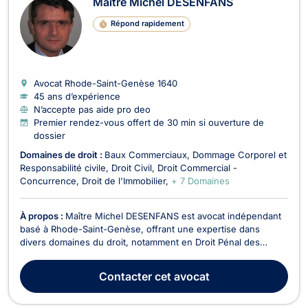
Maître Michel DESENFANS
Répond rapidement
Avocat Rhode-Saint-Genèse
1640
45 ans d’expérience
N’accepte pas aide pro deo
Premier rendez-vous offert de 30 min si ouverture de
dossier
Domaines de droit :
Baux Commerciaux
Dommage Corporel et
Responsabilité civile
Droit Civil
Droit Commercial -
Concurrence
Droit de l'Immobilier
+ 7 Domaines
À propos :
Maître Michel DESENFANS est avocat indépendant
basé à Rhode-Saint-Genèse, offrant une expertise dans
divers domaines du droit, notamment en Droit Pénal des
Affaires, Droit des Sociétés, Droit Civil, Droit des Affaires, Droit
des Successions, Droit Commercial - Concurrence, Dommage
Contacter
cet avocat
Corporel et Responsabilité Civile, Droit de...