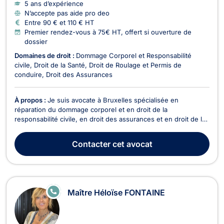
5 ans d’expérience
N’accepte pas aide pro deo
Entre 90 € et 110 € HT
Premier rendez-vous à 75€ HT, offert si ouverture de
dossier
Domaines de droit :
Dommage Corporel et Responsabilité
civile
Droit de la Santé
Droit de Roulage et Permis de
conduire
Droit des Assurances
À propos :
Je suis avocate à Bruxelles spécialisée en
réparation du dommage corporel et en droit de la
responsabilité civile, en droit des assurances et en droit de la
santé. Je pratique également le droit de roulage et vous
représente devant le tribunal de police en tant que prévenu(e)
Contacter
cet avocat
ou partie civile. Je suis une personne à l'écout...
E
Maître Héloïse FONTAINE
N
LI
G
N