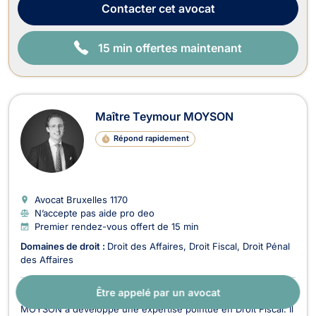
Afschrift, avocate ...
Contacter
cet avocat
15 min offertes maintenant
Maître Teymour MOYSON
Répond rapidement
Avocat Bruxelles
1170
N’accepte pas aide pro deo
Premier rendez-vous offert de 15 min
Domaines de droit :
Droit des Affaires
Droit Fiscal
Droit Pénal
des Affaires
Être appelé par un avocat
À propos :
Avocat au Barreau de Bruxelles, Maître Teymour
MOYSON a développé une expertise pointue en Droit Fiscal. Il