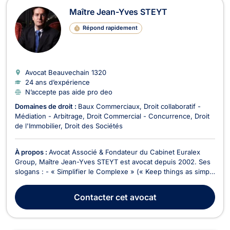
Maître Jean-Yves STEYT
Répond rapidement
Avocat Beauvechain
1320
24 ans d’expérience
N’accepte pas aide pro deo
Domaines de droit :
Baux Commerciaux
Droit collaboratif -
Médiation - Arbitrage
Droit Commercial - Concurrence
Droit
de l'Immobilier
Droit des Sociétés
À propos :
Avocat Associé & Fondateur du Cabinet Euralex
Group, Maître Jean-Yves STEYT est avocat depuis 2002. Ses
slogans : - « Simplifier le Complexe » (« Keep things as simple
as possible, but not one bit simpler”) ; - « Mieux vaut prévenir
que guérir ». Maître Jean-Yves STEYT attache une importance
Contacter
cet avocat
primordiale au service à la ...