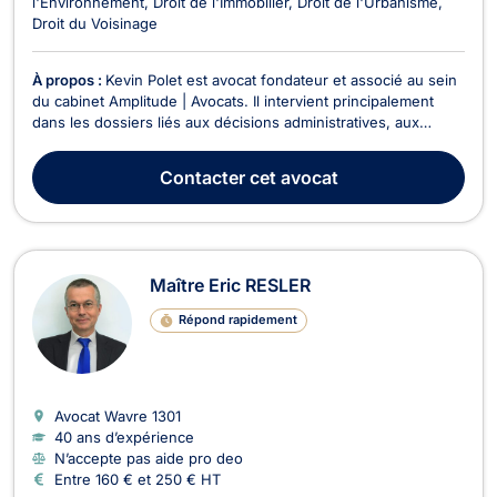
l'Environnement
Droit de l'Immobilier
Droit de l'Urbanisme
Droit du Voisinage
À propos :
Kevin Polet est avocat fondateur et associé au sein
du cabinet Amplitude | Avocats. Il intervient principalement
dans les dossiers liés aux décisions administratives, aux
permis d’urbanisme et d’environnement, aux marchés publics,
aux autres contrats publics et aux projets immobiliers.
Contacter
cet avocat
Parcours et expertise Avocat depuis 20...
Maître Eric RESLER
Répond rapidement
Avocat Wavre
1301
40 ans d’expérience
N’accepte pas aide pro deo
Entre 160 € et 250 € HT