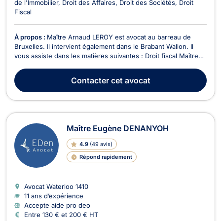
de l'Immobilier
Droit des Affaires
Droit des Sociétés
Droit
Fiscal
À propos :
Maître Arnaud LEROY est avocat au barreau de
Bruxelles. Il intervient également dans le Brabant Wallon. Il
vous assiste dans les matières suivantes : Droit fiscal Maître
Arnaud LEROY intervient dans tous les domaines du droit
fiscal belge et international. Entre autres : Fiscalité des
Contacter
cet avocat
revenus mobiliers.Impôt des sociétés.Fi...
Maître Eugène DENANYOH
4.9
(
49 avis
)
Répond rapidement
Avocat Waterloo
1410
11 ans d’expérience
Accepte aide pro deo
Entre 130 € et 200 € HT