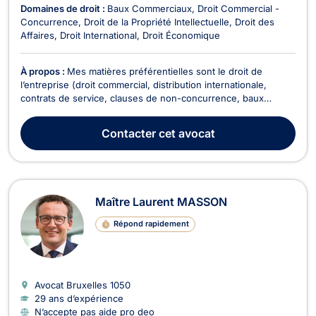
Domaines de droit :
Baux Commerciaux
Droit Commercial -
Concurrence
Droit de la Propriété Intellectuelle
Droit des
Affaires
Droit International
Droit Économique
À propos :
Mes matières préférentielles sont le droit de
l’entreprise (droit commercial, distribution internationale,
contrats de service, clauses de non-concurrence, baux
commerciaux, droit des sociétés, cessions de fonds de
commerce, garanties telles que cautionnement et gage sur
Contacter
cet avocat
fonds de commerce, ...), la propriété intellectuelle ...
Maître Laurent MASSON
Répond rapidement
Avocat Bruxelles
1050
29 ans d’expérience
N’accepte pas aide pro deo