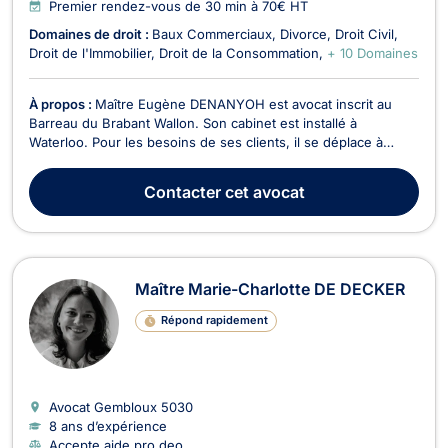
Premier rendez-vous de 30 min à 70€ HT
Domaines de droit :
Baux Commerciaux
Divorce
Droit Civil
Droit de l'Immobilier
Droit de la Consommation
+ 10 Domaines
À propos :
Maître Eugène DENANYOH est avocat inscrit au
Barreau du Brabant Wallon. Son cabinet est installé à
Waterloo. Pour les besoins de ses clients, il se déplace à
Bruxelles ou en Wallonie et devant tous les cours et tribunaux
du Royaume. Maître Eugène DENANYOH intervient en droit de
Contacter
cet avocat
la faillite, pour les procédures sur aveu ou s...
Maître Marie-Charlotte DE DECKER
Répond rapidement
Avocat Gembloux
5030
8 ans d’expérience
Accepte aide pro deo