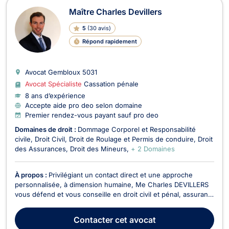
Maître Charles Devillers
5
(
30 avis
)
Répond rapidement
Avocat Gembloux
5031
Avocat Spécialiste
Cassation pénale
8 ans d’expérience
Accepte aide pro deo selon domaine
Premier rendez-vous payant sauf pro deo
Domaines de droit :
Dommage Corporel et Responsabilité
civile
Droit Civil
Droit de Roulage et Permis de conduire
Droit
des Assurances
Droit des Mineurs
+ 2 Domaines
À propos :
Privilégiant un contact direct et une approche
personnalisée, à dimension humaine, Me Charles DEVILLERS
vous défend et vous conseille en droit civil et pénal, assurant
personnellement le suivi de votre dossier de A à Z, plaçant
vos intérêts au cœur de votre défense, avec stratégie et
Contacter
cet avocat
transparence, dans le respect du secret ...