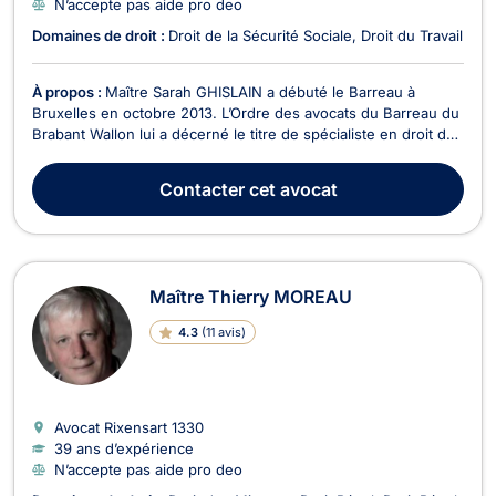
N’accepte pas aide pro deo
Domaines de droit :
Droit de la Sécurité Sociale
Droit du Travail
À propos :
Maître Sarah GHISLAIN a débuté le Barreau à
Bruxelles en octobre 2013. L’Ordre des avocats du Barreau du
Brabant Wallon lui a décerné le titre de spécialiste en droit du
travail et de la sécurité sociale en mars 2021. Elle a été
assistante à l’Université de Namur de 2017 à 2022 et est
Contacter
cet avocat
actuellement assistante depuis 2023 en ...
Maître Thierry MOREAU
4.3
(
11 avis
)
Avocat Rixensart
1330
39 ans d’expérience
N’accepte pas aide pro deo