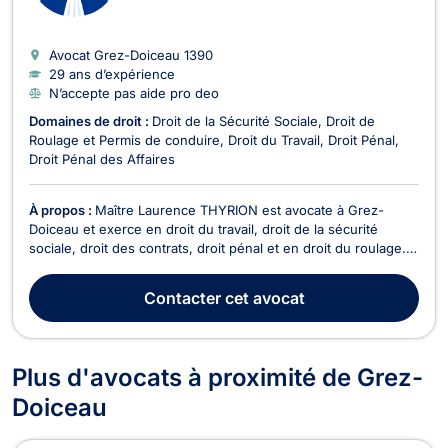
Avocat Grez-Doiceau
1390
29 ans d’expérience
N’accepte pas aide pro deo
Domaines de droit :
Droit de la Sécurité Sociale
Droit de
Roulage et Permis de conduire
Droit du Travail
Droit Pénal
Droit Pénal des Affaires
À propos :
Maître Laurence THYRION est avocate à Grez-
Doiceau et exerce en droit du travail, droit de la sécurité
sociale, droit des contrats, droit pénal et en droit du roulage.
Elle possède aussi un cabinet secondaire au Square Leurquin
n°11, 1300 Wavre. Maître THYRION vous représente devant
Contacter
cet avocat
toutes les juridictions du travail pour d...
Plus d'avocats à proximité de Grez-
Doiceau