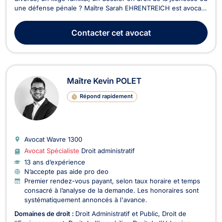
une défense pénale ? Maître Sarah EHRENTREICH est avocate
à Wavre, inscrite au Barreau du Brabant Wallon mais vous
assiste également devant les juridictions d'autres
Contacter
cet avocat
arrondissements judiciaires. Elle se dist...
Maître Kevin POLET
Répond rapidement
Avocat Wavre
1300
Avocat Spécialiste
Droit administratif
13 ans d’expérience
N’accepte pas aide pro deo
Premier rendez-vous payant, selon taux horaire et temps
consacré à l’analyse de la demande. Les honoraires sont
systématiquement annoncés à l'avance.
Domaines de droit :
Droit Administratif et Public
Droit de