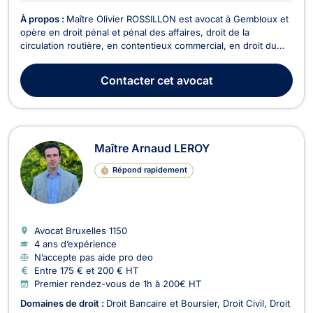
À propos :
Maître Olivier ROSSILLON est avocat à Gembloux et
opère en droit pénal et pénal des affaires, droit de la
circulation routière, en contentieux commercial, en droit du
sport, en droit des contrats (bail à ferme,..), en droit rural, en
droit Européen et en droit de la responsabilité civile. Il vous
Contacter
cet avocat
accompagne pour tout conten...
Maître Arnaud LEROY
Répond rapidement
Avocat Bruxelles
1150
4 ans d’expérience
N’accepte pas aide pro deo
Entre 175 € et 200 € HT
Premier rendez-vous de 1h à 200€ HT
Domaines de droit :
Droit Bancaire et Boursier
Droit Civil
Droit