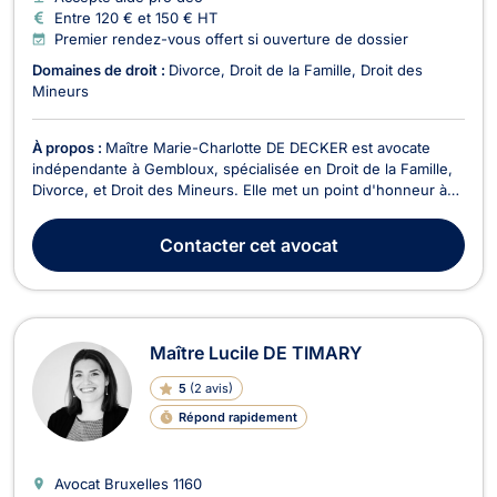
Entre 120 € et 150 € HT
Premier rendez-vous offert si ouverture de dossier
Domaines de droit :
Divorce
Droit de la Famille
Droit des
Mineurs
À propos :
Maître Marie-Charlotte DE DECKER est avocate
indépendante à Gembloux, spécialisée en Droit de la Famille,
Divorce, et Droit des Mineurs. Elle met un point d'honneur à
offrir un accompagnement personnalisé à ses clients, en étant
à l'écoute de leurs besoins et en les guidant à chaque étape
Contacter
cet avocat
de leur démarche juridique. En Droi...
Maître Lucile DE TIMARY
5
(
2 avis
)
Répond rapidement
Avocat Bruxelles
1160