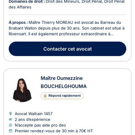
Domaines de droit :
Droit des Mineurs
Droit Pénal
Droit Pénal
des Affaires
À propos :
Maître Thierry MOREAU est avocat au Barreau du
Brabant Wallon depuis plus de 30 ans. Son cabinet est situé à
Rixensart. Il est également professeur extraordinaire à
l'UCLouvain (UCL) où il donne cours à la Faculté de droit et à
l'Ecole de criminologie. Ses enseignements et ses recherches
Contacter
cet avocat
portent sur le droit de la jeunesse ...
Maître Oumezzine
BOUCHELGHOUMA
Répond rapidement
Avocat Walhain
1457
2 ans d’expérience
N’accepte pas aide pro deo
Premier rendez-vous de 30 min à 70€ HT