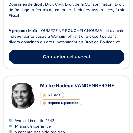
Domaines de droit :
Droit Civil
Droit de la Consommation
Droit
de Roulage et Permis de conduire
Droit des Assurances
Droit
Fiscal
À propos :
Maître OUMEZZINE BOUCHELGHOUMA est avocate
indépendante basée à Walhain, offrant une expertise dans
divers domaines du droit, notamment en Droit de Roulage et
Permis de conduire, Droit Civil, Baux Commerciaux,
Recouvrement de créance - Saisie - Procédure d’exécution,
Contacter
cet avocat
Contentieux Fiscal et Droit des Assurances. En Droit de R...
Maître Nadège VANDENBERGHE
5
(
1 avis
)
Répond rapidement
Avocat Limelette
1342
14 ans d’expérience
N’accepte pas aide pro deo