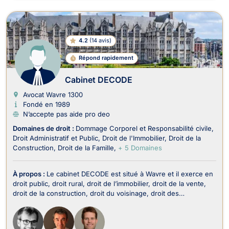
4.2
(
14 avis
)
Répond rapidement
Cabinet DECODE
Avocat Wavre
1300
Fondé en 1989
N’accepte pas aide pro deo
Domaines de droit :
Dommage Corporel et Responsabilité civile
Droit Administratif et Public
Droit de l'Immobilier
Droit de la
Construction
Droit de la Famille
+ 5 Domaines
À propos :
Le cabinet DECODE est situé à Wavre et il exerce en
droit public, droit rural, droit de l’immobilier, droit de la vente,
droit de la construction, droit du voisinage, droit des
assurances, droit des sociétés, droit de la famille, droit du
dommage corporel et droit pénal. Tout d’abord, le cabinet
DECODE opère en droit public...