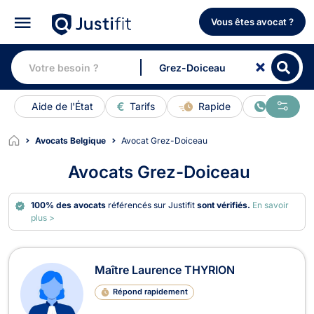
Vous êtes avocat ?
Aide de l'État
Tarifs
Rapide
En ligne
Avocats Belgique
Avocat Grez-Doiceau
Avocats Grez-Doiceau
100% des avocats
référencés sur Justifit
sont vérifiés.
En savoir
plus >
Avocats à Grez-Doiceau
Maître Laurence THYRION
Répond rapidement