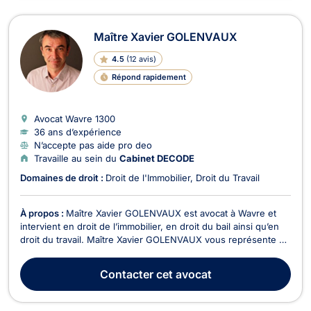
Maître Xavier GOLENVAUX
4.5
(
12 avis
)
Répond rapidement
Avocat Wavre
1300
36 ans d’expérience
N’accepte pas aide pro deo
Travaille au sein du
Cabinet DECODE
Domaines de droit :
Droit de l'Immobilier
Droit du Travail
À propos :
Maître Xavier GOLENVAUX est avocat à Wavre et
intervient en droit de l’immobilier, en droit du bail ainsi qu’en
droit du travail. Maître Xavier GOLENVAUX vous représente en
droit de l’immobilier pour tout contentieux lié à la construction
d’un immeuble, aux vices cachés, aux malfaçons, à la non-
Contacter
cet avocat
conformité et aux sinistres s...