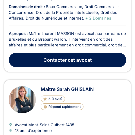
Domaines de droit :
Baux Commerciaux
Droit Commercial -
Concurrence
Droit de la Propriété Intellectuelle
Droit des
Affaires
Droit du Numérique et internet
+ 2 Domaines
À propos :
Maître Laurent MASSON est avocat aux barreaux de
Bruxelles et du Brabant wallon. Il intervient en droit des
affaires et plus particulièrement en droit commercial, droit de
la propriété intellectuelle, droit de l’informatique et du
numérique, et en droit de la protection des données
Contacter
cet avocat
personnelles (RGPD). Il exerce en droit co...
Maître Sarah GHISLAIN
5
(
1 avis
)
Répond rapidement
Avocat Mont-Saint-Guibert
1435
13 ans d’expérience