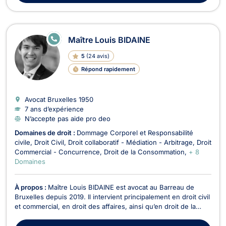
E
Maître Louis BIDAINE
N
LI
5
(
24 avis
)
G
N
Répond rapidement
E
Avocat Bruxelles
1950
7 ans d’expérience
N’accepte pas aide pro deo
Domaines de droit :
Dommage Corporel et Responsabilité
civile
Droit Civil
Droit collaboratif - Médiation - Arbitrage
Droit
Commercial - Concurrence
Droit de la Consommation
+ 8
Domaines
À propos :
Maître Louis BIDAINE est avocat au Barreau de
Bruxelles depuis 2019. Il intervient principalement en droit civil
et commercial, en droit des affaires, ainsi qu’en droit de la
propriété intellectuelle. En droit des affaires et droit des
sociétés, il accompagne entrepreneurs et entreprises dans la