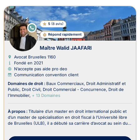
5
(
8 avis
)
E
N
Répond rapidement
LI
G
N
Maître Walid JAAFARI
E
Avocat Bruxelles
1160
Fondé en 2021
N’accepte pas aide pro deo
Communication convention client
Domaines de droit :
Baux Commerciaux
Droit Administratif et
Public
Droit Civil
Droit Commercial - Concurrence
Droit de
l'Immobilier
+ 13 Domaines
À propos :
Titulaire d’un master en droit international public et
d’un master de spécialisation en droit fiscal à l’Université libre
de Bruxelles (ULB), il a débuté sa carrière d’avocat au sein du
département fiscal d’un cabinet spécialisé en contentieux
judiciaire. Il s’est ensuite formé auprès de feue Me Typhanie