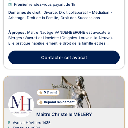
Premier rendez-vous payant de 1h
Domaines de droit :
Divorce
Droit collaboratif - Médiation -
Arbitrage
Droit de la Famille
Droit des Successions
À propos :
Maître Nadège VANDENBERGHE est avocate à
Bierges (Wavre) et Limelette (Ottignies-Louvain-la-Neuve).
Elle pratique habituellement le droit de la famille et des
successions, et est médiatrice agréée en droit familial, civil et
commercial. Maître Nadège VANDENBERGHE est compétente
Contacter
cet avocat
en droit du divorce (amiable ou contentieux) d...
5
(
1 avis
)
Répond rapidement
Maître Christelle MELERY
Avocat Hévillers
1435
Fondé en 2004