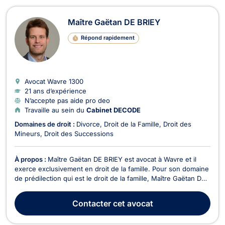
Maître Gaëtan DE BRIEY
Répond rapidement
Avocat Wavre
1300
21 ans d’expérience
N’accepte pas aide pro deo
Travaille au sein du
Cabinet DECODE
Domaines de droit :
Divorce
Droit de la Famille
Droit des
Mineurs
Droit des Successions
À propos :
Maître Gaëtan DE BRIEY est avocat à Wavre et il
exerce exclusivement en droit de la famille. Pour son domaine
de prédilection qui est le droit de la famille, Maître Gaëtan DE
BRIEY traite tout d’abord les problèmes juridiques liés à la
séparation, au divorce et leurs conséquences sur la vie de la
Contacter
cet avocat
famille. Il propose des con...