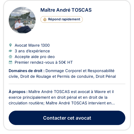
Maître André TOSCAS
Répond rapidement
Avocat Wavre
1300
3 ans d’expérience
Accepte aide pro deo
Premier rendez-vous à 50€ HT
Domaines de droit :
Dommage Corporel et Responsabilité
civile
Droit de Roulage et Permis de conduire
Droit Pénal
À propos :
Maître André TOSCAS est avocat à Wavre et il
exerce principalement en droit pénal et en droit de la
circulation routière; Maître André TOSCAS intervient en
conseil et en contentieux dans tous les aspects du droit pénal
et du droit de la circulation routière : droit pénal général, droit
Contacter
cet avocat
pénal des affaires, droit pénal routie...