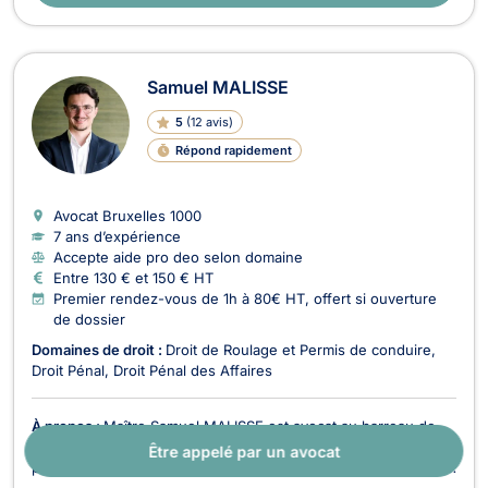
Samuel MALISSE
5
(
12 avis
)
Répond rapidement
Avocat Bruxelles
1000
7 ans d’expérience
Accepte aide pro deo selon domaine
Entre 130 € et 150 € HT
Premier rendez-vous de 1h à 80€ HT, offert si ouverture
de dossier
Domaines de droit :
Droit de Roulage et Permis de conduire
Droit Pénal
Droit Pénal des Affaires
À propos :
Maître Samuel MALISSE est avocat au barreau de
Bruxelles depuis 2019 et pratique quotidiennement le droit
Être appelé par un avocat
pénal général (crimes, délits et contraventions), le droit pénal
des affaires (blanchiment, abus de biens sociaux,