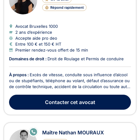
Répond rapidement
Avocat Bruxelles
1000
2 ans d’expérience
Accepte aide pro deo
Entre 100 € et 150 € HT
Premier rendez-vous offert de 15 min
Domaines de droit :
Droit de Roulage et Permis de conduire
À propos :
Excès de vitesse, conduite sous influence d’alcool
ou de stupéfiants, téléphone au volant, défaut d’assurance ou
de contrôle technique, accident de la circulation ou toute autre
infraction routière? Me Fiona Kopowka vous assiste à chaque
étape de la procédure. Avocate à Bruxelles, Me Fiona
Contacter
cet avocat
Kopowka exerce principalement en d...
E
Maître Nathan MOURAUX
N
LI