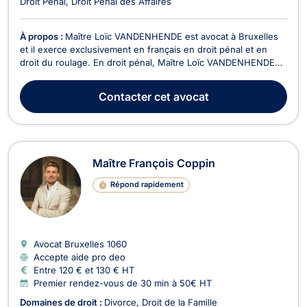
Droit Pénal
Droit Pénal des Affaires
À propos :
Maître Loïc VANDENHENDE est avocat à Bruxelles
et il exerce exclusivement en français en droit pénal et en
droit du roulage. En droit pénal, Maître Loïc VANDENHENDE
représente tant les personnes poursuivies devant le Tribunal
que les victimes d'infractions. Il accompagne ses clients à
Contacter
cet avocat
toutes les étapes de la procédure pénal...
Maître François Coppin
Répond rapidement
Avocat Bruxelles
1060
Accepte aide pro deo
Entre 120 € et 130 € HT
Premier rendez-vous de 30 min à 50€ HT
Domaines de droit :
Divorce
Droit de la Famille