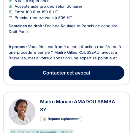
8 ans d’expérience
Accepte aide pro deo selon domaine
Entre 100 € et 150 € HT
Premier rendez-vous à 80€ HT
Domaines de droit :
Droit de Roulage et Permis de conduire
Droit Pénal
À propos :
Vous êtes confronté à une infraction routière ou à
une procédure pénale ? Maître Gilles ROUSSEAU, avocat à
Bruxelles, met à votre disposition une expertise pointue et
une approche humaine pour vous défendre avec conviction
dès la première audition. Engagé et réactif, il vous
Contacter
cet avocat
accompagne à chaque étape de la procédure, veilla...
Maître Mariam AMADOU SAMBA
SY
Répond rapidement
Prochain RDV disponible :
10 août