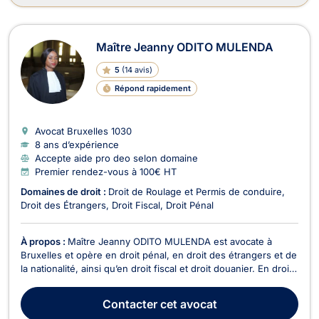
Maître Jeanny ODITO MULENDA
5
(
14 avis
)
Répond rapidement
Avocat Bruxelles
1030
8 ans d’expérience
Accepte aide pro deo selon domaine
Premier rendez-vous à 100€ HT
Domaines de droit :
Droit de Roulage et Permis de conduire
Droit des Étrangers
Droit Fiscal
Droit Pénal
À propos :
Maître Jeanny ODITO MULENDA est avocate à
Bruxelles et opère en droit pénal, en droit des étrangers et de
la nationalité, ainsi qu’en droit fiscal et droit douanier. En droit
pénal, Maître Jeanny ODITO MULENDA vous aide à vous
constituer partie civile suite à une infraction pénale subie
Contacter
cet avocat
(cambriolage, agression, escroquerie…...