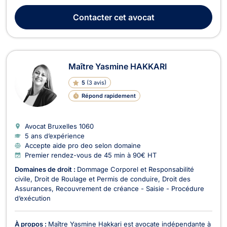
et de la protection sociale, ainsi que, le droit pénal. En droit
des étrangers et de la nationalité, Maître Even LOKOTO
Contacter
cet avocat
AKENDA s’occupe des contentieux touchan...
Maître Yasmine HAKKARI
5
(
3 avis
)
Répond rapidement
Avocat Bruxelles
1060
5 ans d’expérience
Accepte aide pro deo selon domaine
Premier rendez-vous de 45 min à 90€ HT
Domaines de droit :
Dommage Corporel et Responsabilité
civile
Droit de Roulage et Permis de conduire
Droit des
Assurances
Recouvrement de créance - Saisie - Procédure
d’exécution
À propos :
Maître Yasmine Hakkari est avocate indépendante à