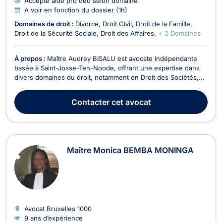
Accepte aide pro deo selon domaine
A voir en fonction du dossier (1h)
Domaines de droit :
Divorce
Droit Civil
Droit de la Famille
Droit de la Sécurité Sociale
Droit des Affaires
+ 2 Domaines
À propos :
Maître Audrey BISALU est avocate indépendante
basée à Saint-Josse-Ten-Noode, offrant une expertise dans
divers domaines du droit, notamment en Droit des Sociétés,
Droit de la Famille, Droit des Étrangers, Droit Civil, Droit des
Affaires, Divorce, et Droit de la Sécurité Sociale. En Droit des
Contacter
cet avocat
Sociétés, Maître BISALU accompag...
Maître Monica BEMBA MONINGA
Avocat Bruxelles
1000
9 ans d’expérience