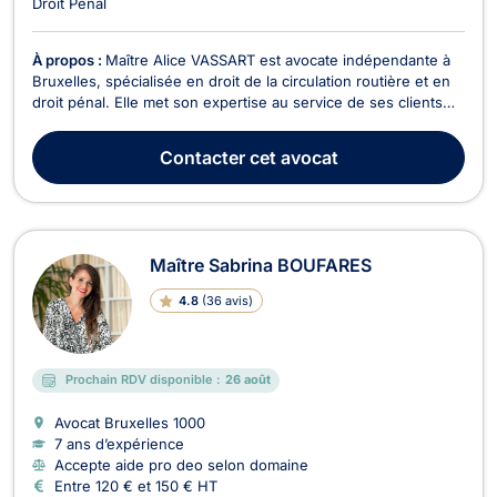
Droit Pénal
À propos :
Maître Alice VASSART est avocate indépendante à
Bruxelles, spécialisée en droit de la circulation routière et en
droit pénal. Elle met son expertise au service de ses clients
pour les accompagner dans des situations juridiques
complexes avec rigueur, humanité et efficacité. En droit de la
Contacter
cet avocat
circulation routière, Maître Vassar...
Maître Sabrina BOUFARES
4.8
(
36 avis
)
Prochain RDV disponible :
26 août
Avocat Bruxelles
1000
7 ans d’expérience
Accepte aide pro deo selon domaine
Entre 120 € et 150 € HT