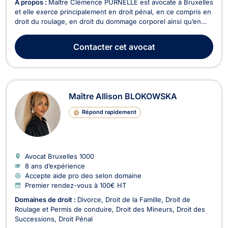
À propos :
Maître Clémence PURNELLE est avocate à Bruxelles
et elle exerce principalement en droit pénal, en ce compris en
droit du roulage, en droit du dommage corporel ainsi qu’en
droit des assurances. En droit pénal, Maître PURNELLE vous
représente devant le Tribunal correctionnel, la Cour d'Appel
Contacter
cet avocat
ou encore devant la Cour d'Assises...
Maître Allison BLOKOWSKA
Répond rapidement
Avocat Bruxelles
1000
8 ans d’expérience
Accepte aide pro deo selon domaine
Premier rendez-vous à 100€ HT
Domaines de droit :
Divorce
Droit de la Famille
Droit de
Roulage et Permis de conduire
Droit des Mineurs
Droit des
Successions
Droit Pénal