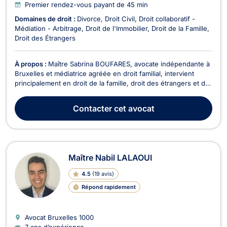
Premier rendez-vous payant de 45 min
Domaines de droit :
Divorce
Droit Civil
Droit collaboratif -
Médiation - Arbitrage
Droit de l'Immobilier
Droit de la Famille
Droit des Étrangers
À propos :
Maître Sabrina BOUFARES, avocate indépendante à
Bruxelles et médiatrice agréée en droit familial, intervient
principalement en droit de la famille, droit des étrangers et de
la nationalité, ainsi qu’en droit des baux d’habitation. Elle
accompagne ses clients avec bienveillance, écoute, rigueur, et
Contacter
cet avocat
efficacité, afin de propos...
Maître Nabil LALAOUI
4.5
(
19 avis
)
Répond rapidement
Avocat Bruxelles
1000
7 ans d’expérience