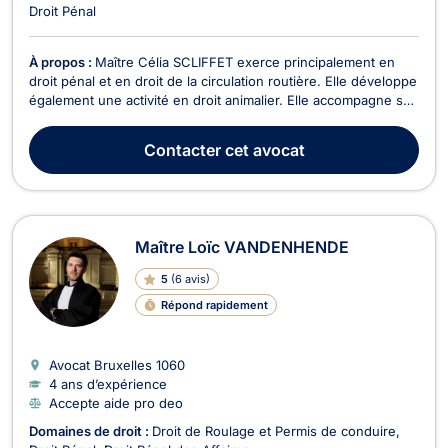
Droit Pénal
À propos :
Maître Célia SCLIFFET exerce principalement en
droit pénal et en droit de la circulation routière. Elle développe
également une activité en droit animalier. Elle accompagne ses
clients à chaque étape de la procédure, depuis les premières
auditions et l'enquête jusqu'à la comparution devant les
Contacter
cet avocat
juridictions d'instruction ou ...
Maître Loïc VANDENHENDE
5
(
6 avis
)
Répond rapidement
Avocat Bruxelles
1060
4 ans d’expérience
Accepte aide pro deo
Domaines de droit :
Droit de Roulage et Permis de conduire