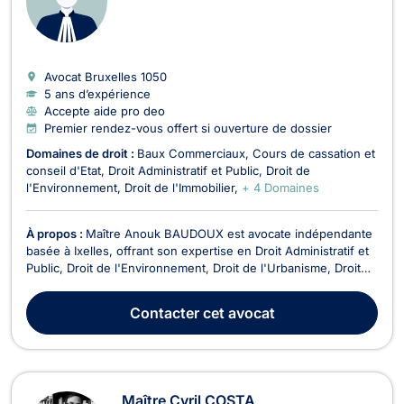
Avocat Bruxelles
1050
5 ans d’expérience
Accepte aide pro deo
Premier rendez-vous offert si ouverture de dossier
Domaines de droit :
Baux Commerciaux
Cours de cassation et
conseil d'Etat
Droit Administratif et Public
Droit de
l'Environnement
Droit de l'Immobilier
+ 4 Domaines
À propos :
Maître Anouk BAUDOUX est avocate indépendante
basée à Ixelles, offrant son expertise en Droit Administratif et
Public, Droit de l'Environnement, Droit de l'Urbanisme, Droit
du Voisinage, et Droit de l'Immobilier. Avec une approche
fiable et professionnelle, Maître BAUDOUX s'engage à fournir
Contacter
cet avocat
des conseils juridiques de qualit...
Maître Cyril COSTA