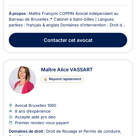
À propos :
Maître François COPPIN Avocat indépendant au
Barreau de Bruxelles📍 Cabinet à Saint-Gilles | Langues
parlées : français & anglais Domaines d’intervention : Droit de
la famille : divorce amiable ou contentieux, séparation, autorité
parentale, pension alimentaire, garde d’enfants, etc. Droit
Contacter
cet avocat
immobilier : baux d’habitation,...
Maître Alice VASSART
Répond rapidement
Avocat Bruxelles
1060
8 ans d’expérience
Accepte aide pro deo
Premier rendez-vous payant
Domaines de droit :
Droit de Roulage et Permis de conduire