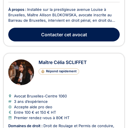
À propos :
Installée sur la prestigieuse avenue Louise à
Bruxelles, Maître Allison BLOKOWSKA, avocate inscrite au
Barreau de Bruxelles, intervient en droit pénal, en droit du
roulage et du permis de conduire, en droit de la famille et du
divorce ainsi qu'en droit de la jeunesse. Diplômée d'un master
Contacter
cet avocat
en droit obtenu avec grande distinc...
Maître Célia SCLIFFET
Répond rapidement
Avocat Bruxelles-Centre
1060
3 ans d’expérience
Accepte aide pro deo
Entre 100 € et 150 € HT
Premier rendez-vous à 80€ HT
Domaines de droit :
Droit de Roulage et Permis de conduire