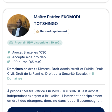
Maître Patrice EKOMODI
TOTSHINGO
Répond rapidement
Prochain RDV disponible :
10 août
Avocat Bruxelles
1030
Accepte aide pro deo
100 euros (45 min)
Domaines de droit :
Divorce
Droit Administratif et Public
Droit
Civil
Droit de la Famille
Droit de la Sécurité Sociale
+ 5
Domaines
À propos :
Maître Patrice EKOMODI TOTSHINGO est avocat
indépendant exerçant à Bruxelles. Il intervient principalement
en droit des étrangers, domaine dans lequel il accompagne
les particuliers confrontés à des démarches de séjour,
d’immigration et de mobilité en Belgique. Son activité est