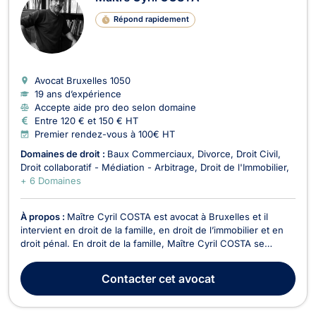
Répond rapidement
Avocat Bruxelles
1050
19 ans d’expérience
Accepte aide pro deo selon domaine
Entre 120 € et 150 € HT
Premier rendez-vous à 100€ HT
Domaines de droit :
Baux Commerciaux
Divorce
Droit Civil
Droit collaboratif - Médiation - Arbitrage
Droit de l'Immobilier
+ 6 Domaines
À propos :
Maître Cyril COSTA est avocat à Bruxelles et il
intervient en droit de la famille, en droit de l’immobilier et en
droit pénal. En droit de la famille, Maître Cyril COSTA se
charge des procédures de divorce à l'amiable ou contentieux,
de cohabitation légale, de filiation, de droit de garde et de
Contacter
cet avocat
droit de visite, de pension a...