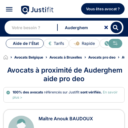
Vous êtes avocat ?
Aide de l'État
Tarifs
Rapide
En ligne
Avocats Belgique
Avocats à Bruxelles
Avocats pro deo
Avo
Avocats à proximité de Auderghem
aide pro deo
100% des avocats
référencés sur Justifit
sont vérifiés.
En savoir
plus >
Avocats à Auderghem
Maître Anouk BAUDOUX