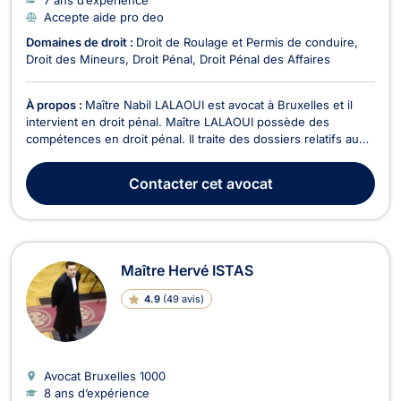
Accepte aide pro deo
Domaines de droit :
Droit de Roulage et Permis de conduire
Droit des Mineurs
Droit Pénal
Droit Pénal des Affaires
À propos :
Maître Nabil LALAOUI est avocat à Bruxelles et il
intervient en droit pénal. Maître LALAOUI possède des
compétences en droit pénal. Il traite des dossiers relatifs au
droit pénal général et vous représente tout au long de la
procédure devant les différentes juridictions : juge
Contacter
cet avocat
d’instruction, tribunal de police, Cour d’assis...
Maître Hervé ISTAS
4.9
(
49 avis
)
Avocat Bruxelles
1000
8 ans d’expérience