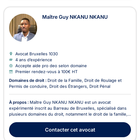
Maître Guy NKANU NKANU
Avocat Bruxelles
1030
4 ans d’expérience
Accepte aide pro deo selon domaine
Premier rendez-vous à 100€ HT
Domaines de droit :
Droit de la Famille
Droit de Roulage et
Permis de conduire
Droit des Étrangers
Droit Pénal
À propos :
Maître Guy NKANU NKANU est un avocat
expérimenté inscrit au Barreau de Bruxelles, spécialisé dans
plusieurs domaines du droit, notamment le droit de la famille,
le droit pénal, et le droit des étrangers. En matière de droit de
la famille, il intervient sur des questions telles que les
Contacter
cet avocat
différends relatifs au divorce, la pens...