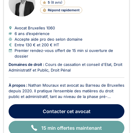
5
(
8 avis
)
G
N
Répond rapidement
E
Avocat Bruxelles
1060
6 ans d’expérience
Accepte aide pro deo selon domaine
Entre 130 € et 200 € HT
Premier rendez-vous offert de 15 min si ouverture de
dossier
Domaines de droit :
Cours de cassation et conseil d'Etat
Droit
Administratif et Public
Droit Pénal
À propos :
Nathan Mouraux est avocat au Barreau de Bruxelles
depuis 2020. Il pratique l’ensemble des matières du droit
public et administratif, tant au niveau de la phase pré-
contentieuse qu’au niveau de la phase contentieuse devant
les juridictions administratives, de l’ordre judiciaire (belges ou
Contacter
cet avocat
européennes) ou encore devant la Cou...
15 min offertes maintenant