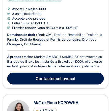
Avocat Bruxelles
1000
3 ans d’expérience
Accepte aide pro deo
Entre 100 € et 150 € HT
Premier rendez-vous de 30 min à 100€ HT
Domaines de droit :
Droit Civil
Droit de l'Immobilier
Droit de la
Famille
Droit de Roulage et Permis de conduire
Droit des
Étrangers
Droit Pénal
À propos :
Maître Mariam AMADOU SAMBA SY est avocate au
Barreau de Bruxelles. Installée à Bruxelles (1000), elle exerce
en tant qu’avocat indépendant et intervient principalement en
droit immobilier, droit de la famille, droits des étrangers, droit
de roulage et permis de conduire, et droit pénal. Avocat
Contacter
cet avocat
vérifié, elle propose un accom...
Maître Fiona KOPOWKA
4.7
(
3 avis
)