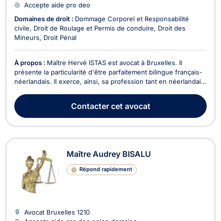
Accepte aide pro deo
Domaines de droit :
Dommage Corporel et Responsabilité
civile
Droit de Roulage et Permis de conduire
Droit des
Mineurs
Droit Pénal
À propos :
Maître Hervé ISTAS est avocat à Bruxelles. Il
présente la particularité d'être parfaitement bilingue français-
néerlandais. Il exerce, ainsi, sa profession tant en néerlandais
qu'en français et plaide sur l'ensemble du territoire, tant
devant des juridictions francophones que néerlandophones.
Contacter
cet avocat
Maître ISTAS pratique principale...
Maître Audrey BISALU
Répond rapidement
Avocat Bruxelles
1210