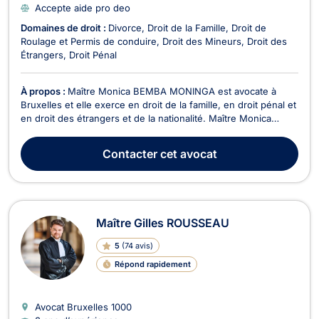
Accepte aide pro deo
Domaines de droit :
Divorce
Droit de la Famille
Droit de
Roulage et Permis de conduire
Droit des Mineurs
Droit des
Étrangers
Droit Pénal
À propos :
Maître Monica BEMBA MONINGA est avocate à
Bruxelles et elle exerce en droit de la famille, en droit pénal et
en droit des étrangers et de la nationalité. Maître Monica
BEMBA MONINGA intervient en droit de la famille dans le
cadre des divorces contentieux ou à l'amiable, en matière de
Contacter
cet avocat
cohabitation légale ou de fait, dans le ...
Maître Gilles ROUSSEAU
5
(
74 avis
)
Répond rapidement
Avocat Bruxelles
1000