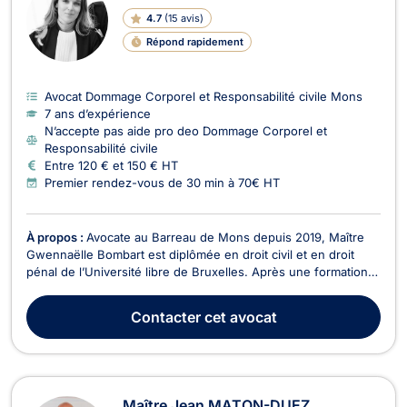
4.7
(
15 avis
)
Répond rapidement
Avocat Dommage Corporel et Responsabilité civile Mons
7 ans d’expérience
N’accepte pas aide pro deo Dommage Corporel et
Responsabilité civile
Entre 120 € et 150 € HT
Premier rendez-vous de 30 min à 70€ HT
À propos :
Avocate au Barreau de Mons depuis 2019, Maître
Gwennaëlle Bombart est diplômée en droit civil et en droit
pénal de l’Université libre de Bruxelles. Après une formation
généraliste, elle a orienté sa pratique vers le droit pénal avant
de fonder son propre cabinet à Mons. Avocate en droit pénal
Contacter
cet avocat
à Mons Maître Gwennaëlle Bombar...
Maître Jean MATON-DUEZ