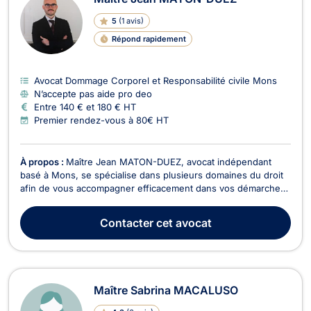
5
(
1 avis
)
Répond rapidement
Avocat Dommage Corporel et Responsabilité civile Mons
N’accepte pas aide pro deo
Entre 140 € et 180 € HT
Premier rendez-vous à 80€ HT
À propos :
Maître Jean MATON-DUEZ, avocat indépendant
basé à Mons, se spécialise dans plusieurs domaines du droit
afin de vous accompagner efficacement dans vos démarches
juridiques en Belgique. Il intervient principalement en droit des
contrats et de la responsabilité civile, en droit des affaires, en
Contacter
cet avocat
droit économique et en droit des...
Maître Sabrina MACALUSO