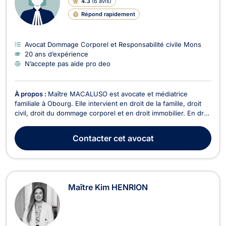
4.3
(
6 avis
)
Répond rapidement
Avocat Dommage Corporel et Responsabilité civile Mons
20 ans d’expérience
N’accepte pas aide pro deo
À propos :
Maître MACALUSO est avocate et médiatrice
familiale à Obourg. Elle intervient en droit de la famille, droit
civil, droit du dommage corporel et en droit immobilier. En droit
de la famille, elle intervient dans les dossiers de divorce et/ou
de séparation de couples mariés ou non. Elle vous
Contacter
cet avocat
accompagne dans les conséquences li...
Maître Kim HENRION