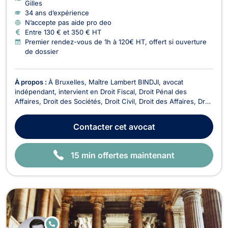
Gilles
34 ans d’expérience
N’accepte pas aide pro deo
Entre 130 € et 350 € HT
Premier rendez-vous de 1h à 120€ HT, offert si ouverture
de dossier
À propos :
À Bruxelles, Maître Lambert BINDJI, avocat
indépendant, intervient en Droit Fiscal, Droit Pénal des
Affaires, Droit des Sociétés, Droit Civil, Droit des Affaires, Droit
des Successions, Droit du Voisinage, Droit Pénal, Droit des
Associations et des Fondations et Droit Économique. Avocat
Contacter
cet avocat
spécialisé en droit fiscal, il met so...
15 min offertes maintenant
E