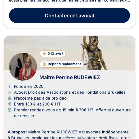
et conseil juridique, avec une expertise étendue dans
plusieurs branches du droit. 🔹 Domaines d’intervention : ✅
Contacter
cet avocat
Droit des sociétés– Création d’entreprises...
5
(
2 avis
)
Répond rapidement
Maître Perrine RUDEWIEZ
Fondé en 2020
Avocat Droit des Associations et des Fondations Bruxelles
N’accepte pas aide pro deo
Entre 130 € et 200 € HT
Premier rendez-vous de 15 min à 70€ HT, offert si ouverture
de dossier
À propos :
Maître Perrine RUDEWIEZ est avocate indépendante
à Bruxelles, pratiquant les matières suivantes : droit fiscal, droit