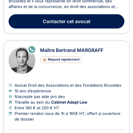
Bruxelles et il vous représente en droit commercial, des
affaires et de la concurrence, en droit des associations et
fondations, en droit des sociétés, et en droit du sport. Maître
Jordan MABIALA SIAMINA intervient en droit commercial, des
Contacter
cet avocat
affaires et de la concurrence pour les dos...
E
Maître Bertrand MARGRAFF
N
LI
Répond rapidement
G
N
E
Avocat Droit des Associations et des Fondations Bruxelles
10 ans d’expérience
N’accepte pas aide pro deo
Travaille au sein du
Cabinet Adapt Law
Entre 160 € et 200 € HT
Premier rendez-vous de 1h à 165€ HT, offert si ouverture
de dossier