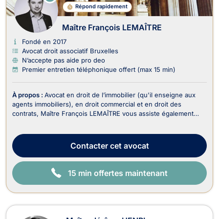
N
Répond rapidement
LI
G
N
Maître François LEMAÎTRE
E
Fondé en 2017
Avocat droit associatif Bruxelles
N’accepte pas aide pro deo
Premier entretien téléphonique offert (max 15 min)
À propos :
Avocat en droit de l’immobilier (qu'il enseigne aux
agents immobiliers), en droit commercial et en droit des
contrats, Maître François LEMAÎTRE vous assiste également
dans le recouvrement de vos créances et droit judiciaire (litiges
civils). En droit de l’immobilier, il traite : - Les dossiers en
matière de baux portant sur...
Contacter
cet avocat
15 min offertes maintenant