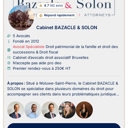
4.7
(
42 avis
)
Répond rapidement
Cabinet BAZACLE & SOLON
5 Avocats
Fondé en 2012
Avocat Spécialiste
Droit patrimonial de la famille et droit des
successions & Droit fiscal
Cabinet d’avocats droit associatif Bruxelles
N’accepte pas aide pro deo
Premier rendez-vous à 250€ HT
À propos :
Situé à Woluwe-Saint-Pierre, le Cabinet BAZACLE &
SOLON se spécialise dans plusieurs domaines du droit pour
accompagner ses clients dans leurs problématiques juridiques
en Belgique. Le cabinet intervient notamment en Droit Pénal
des Affaires, Droit des Sociétés, Droit des Affaires, Droit des
Successions, Droit Commercia...