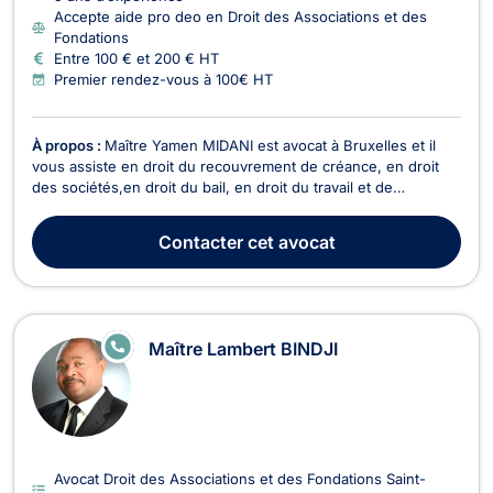
Accepte aide pro deo en Droit des Associations et des
Fondations
Entre 100 € et 200 € HT
Premier rendez-vous à 100€ HT
À propos :
Maître Yamen MIDANI est avocat à Bruxelles et il
vous assiste en droit du recouvrement de créance, en droit
des sociétés,en droit du bail, en droit du travail et de
l’immobilier ainsi qu’en droit commercial général, des affaires
et de la concurrence. Il peut vous recevoir ou vous conseiller
Contacter
cet avocat
en appel/visioconférence. Pour ce...
E
Maître Lambert BINDJI
N
LI
G
N
E
Avocat Droit des Associations et des Fondations Saint-