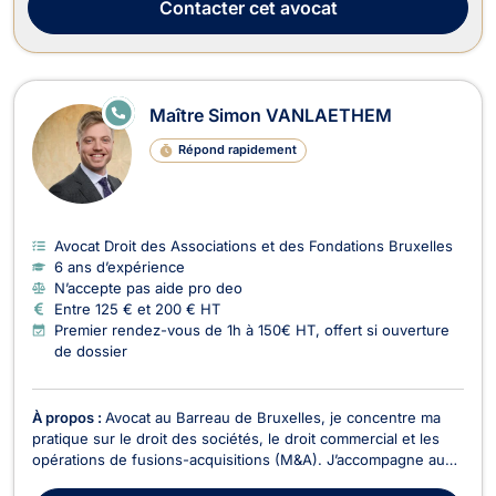
Contacter
cet avocat
E
Maître Simon VANLAETHEM
N
LI
Répond rapidement
G
N
E
Avocat Droit des Associations et des Fondations Bruxelles
6 ans d’expérience
N’accepte pas aide pro deo
Entre 125 € et 200 € HT
Premier rendez-vous de 1h à 150€ HT, offert si ouverture
de dossier
À propos :
Avocat au Barreau de Bruxelles, je concentre ma
pratique sur le droit des sociétés, le droit commercial et les
opérations de fusions-acquisitions (M&A). J’accompagne au
quotidien des PME, start-ups, dirigeants et actionnaires dans