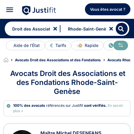
Vous êtes avocat ?
Aide de l'État
Tarifs
Rapide
En ligne
Avocats Droit des Associations et des Fondations
Avocats Rhode
Avocats Droit des Associations et
des Fondations Rhode-Saint-
Genèse
100% des avocats
référencés sur Justifit
sont vérifiés.
En savoir
plus >
Avocats en Droit des Associations 
Maître Michel DESENFANS