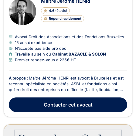
Maître Jérôme HENRI
4.6
(
9 avis
)
Répond rapidement
Avocat Droit des Associations et des Fondations Bruxelles
15 ans d’expérience
N’accepte pas aide pro deo
Travaille au sein du
Cabinet BAZACLE & SOLON
Premier rendez-vous à 225€ HT
À propos :
Maître Jérôme HENRI est avocat à Bruxelles et est
reconnu spécialiste en sociétés, ASBL et fondations ainsi
qu’en droit des entreprises en difficulté (faillite, liquidation,
PRJ). Au carrefour de ces deux domaines, il dispose d’une
grande expertise en matière de responsabilité des
Contacter
cet avocat
administrateurs de sociétés, ASBL et fondat...