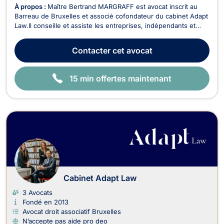
À propos :
Maître Bertrand MARGRAFF est avocat inscrit au
Barreau de Bruxelles et associé cofondateur du cabinet Adapt
Law.Il conseille et assiste les entreprises, indépendants et
associations en droit économique dans le cadre de la
rédaction et l'exécution de contrats ainsi que dans le cadre les
Contacter
cet avocat
litiges pouvant survenir entre profess...
15 min offertes maintenant
Cabinet Adapt Law
3 Avocats
Fondé en 2013
Avocat droit associatif Bruxelles
N’accepte pas aide pro deo