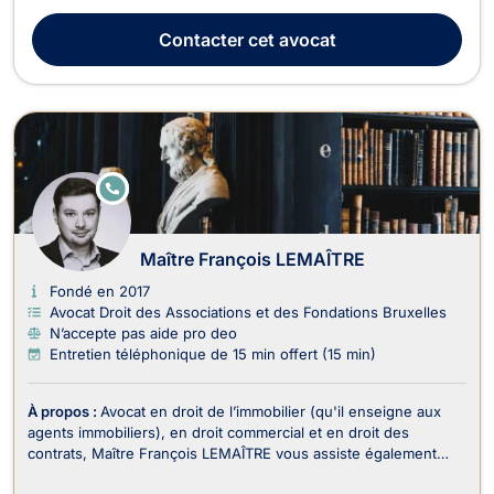
Bruxelles ou en Wallonie et devant tous les cours et tribunaux
du Royaume. Maître Eugène DENANYOH intervient en droit de
Contacter
cet avocat
la faillite, pour les procédures sur aveu ou s...
E
N
LI
G
N
Maître François LEMAÎTRE
E
Fondé en 2017
Avocat Droit des Associations et des Fondations Bruxelles
N’accepte pas aide pro deo
Entretien téléphonique de 15 min offert (15 min)
À propos :
Avocat en droit de l’immobilier (qu'il enseigne aux
agents immobiliers), en droit commercial et en droit des
contrats, Maître François LEMAÎTRE vous assiste également
dans le recouvrement de vos créances et droit judiciaire (litiges