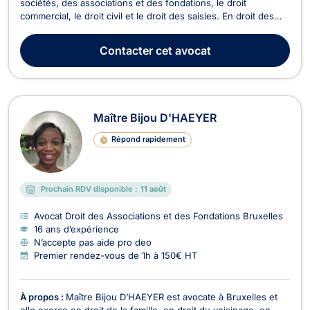
sociétés, des associations et des fondations, le droit
commercial, le droit civil et le droit des saisies. En droit des
sociétés, il conseille et assiste notamment en vue de la
constitution de sociétés, concernant le respect de leurs
Contacter
cet avocat
obligations légales et statutaires, à l’occasi...
Maître Bijou D'HAEYER
Répond rapidement
Prochain RDV disponible :
11 août
Avocat Droit des Associations et des Fondations Bruxelles
16 ans d’expérience
N’accepte pas aide pro deo
Premier rendez-vous de 1h à 150€ HT
À propos :
Maître Bijou D’HAEYER est avocate à Bruxelles et
elle exerce en droit de la famille, en droit du voisinage, en