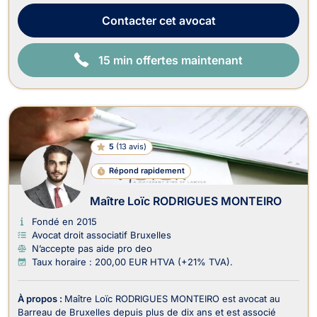
civils). En droit de l’immobilier, il traite : - Les dossiers en
matière de baux portant sur...
Contacter
cet avocat
15 min offertes maintenant
5
(
13 avis
)
Répond rapidement
Maître Loïc RODRIGUES MONTEIRO
Fondé en 2015
Avocat droit associatif Bruxelles
N’accepte pas aide pro deo
Taux horaire : 200,00 EUR HTVA (+21% TVA).
À propos :
Maître Loïc RODRIGUES MONTEIRO est avocat au
Barreau de Bruxelles depuis plus de dix ans et est associé