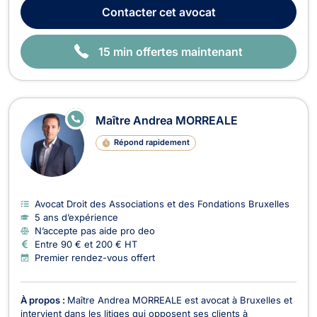
la structuration, le développement et la protection de leurs
Contacter
cet avocat
activités. Je conseille et as...
15 min offertes maintenant
E
Maître Andrea MORREALE
N
LI
Répond rapidement
G
N
E
Avocat Droit des Associations et des Fondations Bruxelles
5 ans d’expérience
N’accepte pas aide pro deo
Entre 90 € et 200 € HT
Premier rendez-vous offert
À propos :
Maître Andrea MORREALE est avocat à Bruxelles et
intervient dans les litiges qui opposent ses clients à