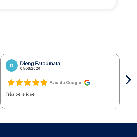
Dieng Fatoumata
D
01/08/2026
Avis de Google
Très belle idée
T
m