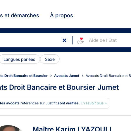
ts et démarches
À propos
Aide de l’État
Langues parlées
Sexe
s Droit Bancaire et Boursier
Avocats Jumet
Avocats Droit Bancaire et 
ts Droit Bancaire et Boursier Jumet
des avocats
référencés sur Justifit
sont vérifiés.
En savoir plus >
ats en Droit Bancaire et Bour
Maître Karim LYAZOULI