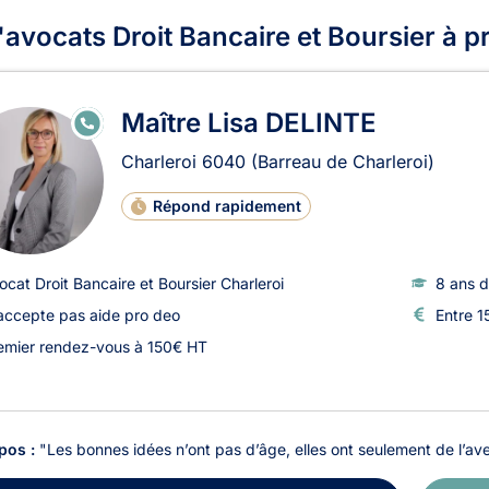
'avocats Droit Bancaire et Boursier à 
Maître Lisa DELINTE
E
N
LI
Charleroi
6040
(Barreau de Charleroi)
G
N
E
Répond rapidement
ocat Droit Bancaire et Boursier Charleroi
8 ans d
accepte pas aide pro deo
Entre 1
emier rendez-vous à 150€ HT
pos :
"Les bonnes idées n’ont pas d’âge, elles ont seulement de l’ave