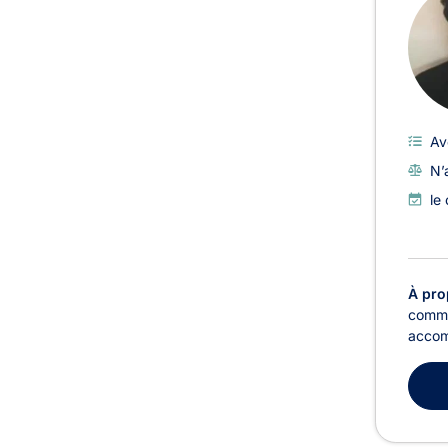
Av
N’
le
À pro
commer
accomp