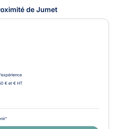
proximité de Jumet
’expérience
50 € et € HT
nir"