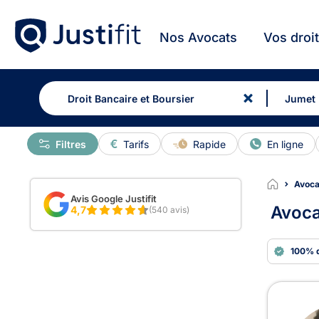
Nos Avocats
Vos droi
Filtres
Tarifs
Rapide
En ligne
Avocat
Avis Google Justifit
Avoca
4,7
(540 avis)
100% 
Avoc