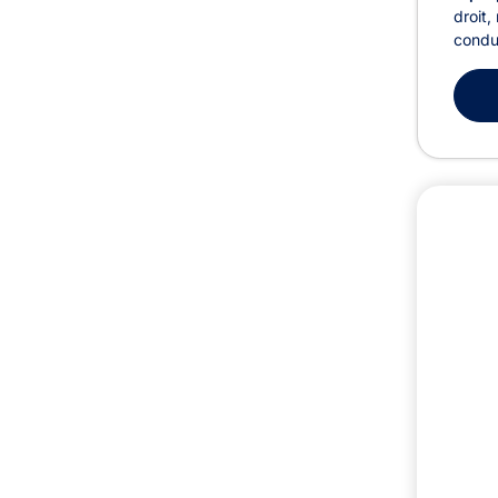
droit,
condui