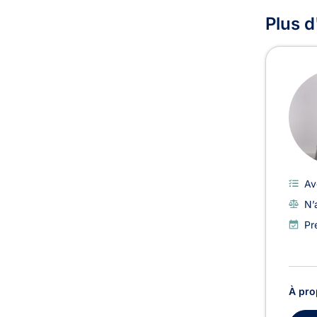
Plus d
Av
N’
Pr
À pro