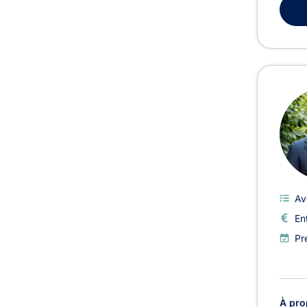
Av
En
Pr
À pro