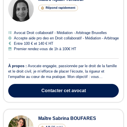
Répond rapidement
Avocat Droit collaboratif - Médiation - Arbitrage Bruxelles
Accepte aide pro deo en Droit collaboratif - Médiation - Arbitrage
Entre 100 € et 140 € HT
Premier rendez-vous de 1h à 100€ HT
À propos :
Avocate engagée, passionnée par le droit de la famille
et le droit civil, je m’efforce de placer l’écoute, la rigueur et
l’empathie au cœur de ma pratique. Mon objectif : vous
accompagner avec humanité dans les moments sensibles, tout en
vous apportant des solutions juridiques concrètes et
Contacter
cet avocat
personnalisées. Formée aux modes a...
Maître Sabrina BOUFARES
4.8
(
36 avis
)