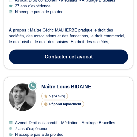
Avocat Droit collaboratif - Médiation - Arbitrage Bruxelles
27 ans d’expérience
N’accepte pas aide pro deo
À propos :
Maître Cédric MALHERBE pratique le droit des
sociétés, des associations et des fondations, le droit commercial,
le droit civil et le droit des saisies. En droit des sociétés, il
conseille et assiste notamment en vue de la constitution de
sociétés, concernant le respect de leurs obligations légales et
Contacter
cet avocat
statutaires, à l’occasi...
E
Maître Louis BIDAINE
N
LI
5
(
24 avis
)
G
N
Répond rapidement
E
Avocat Droit collaboratif - Médiation - Arbitrage Bruxelles
7 ans d’expérience
N’accepte pas aide pro deo