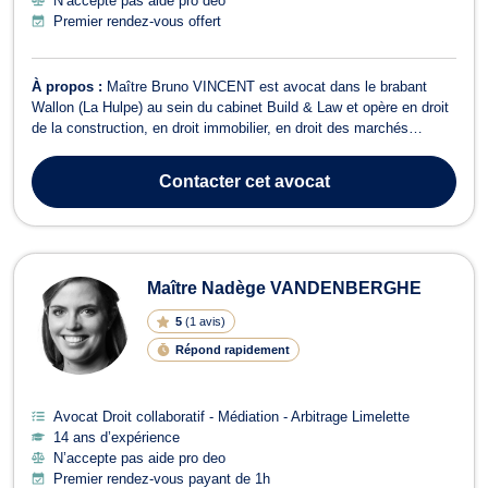
N’accepte pas aide pro deo
Premier rendez-vous offert
À propos :
Maître Bruno VINCENT est avocat dans le brabant
Wallon (La Hulpe) au sein du cabinet Build & Law et opère en droit
de la construction, en droit immobilier, en droit des marchés
publics. En droit de l'immobilier, il vous assiste pour tous dossiers
relevant de la copropriété, de la construction, des baux
Contacter
cet avocat
d'habitations, de...
Maître Nadège VANDENBERGHE
5
(
1 avis
)
Répond rapidement
Avocat Droit collaboratif - Médiation - Arbitrage Limelette
14 ans d’expérience
N’accepte pas aide pro deo
Premier rendez-vous payant de 1h