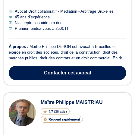
Avocat Droit collaboratif - Médiation - Arbitrage Bruxelles
45 ans d’expérience
N’accepte pas aide pro deo
Premier rendez-vous à 250€ HT
À propos :
Maître Philippe DEHON est avocat à Bruxelles et
exerce en droit des sociétés, droit de la construction, droit des
marchés publics, droit des contrats et en droit commercial. En droit
des sociétés, Maître DEHON vous accompagne lors de la création
et la vie de la société (choix de la structure, apports financiers,
Contacter
cet avocat
structure d...
Maître Philippe MAISTRIAU
4.7
(
36 avis
)
Répond rapidement