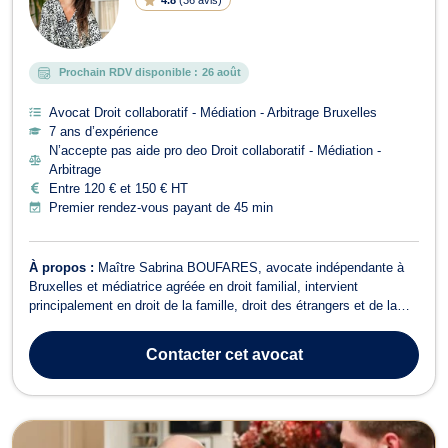
Prochain RDV disponible :
26 août
Avocat Droit collaboratif - Médiation - Arbitrage Bruxelles
7 ans d’expérience
N’accepte pas aide pro deo Droit collaboratif - Médiation -
Arbitrage
Entre 120 € et 150 € HT
Premier rendez-vous payant de 45 min
À propos :
Maître Sabrina BOUFARES, avocate indépendante à
Bruxelles et médiatrice agréée en droit familial, intervient
principalement en droit de la famille, droit des étrangers et de la
nationalité, ainsi qu’en droit des baux d’habitation. Elle
accompagne ses clients avec bienveillance, écoute, rigueur, et
Contacter
cet avocat
efficacité, afin de propos...