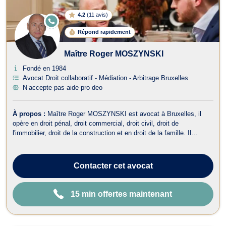
4.2
(
11 avis
)
E
N
Répond rapidement
LI
G
N
Maître Roger MOSZYNSKI
E
Fondé en 1984
Avocat Droit collaboratif - Médiation - Arbitrage Bruxelles
N’accepte pas aide pro deo
À propos :
Maître Roger MOSZYNSKI est avocat à Bruxelles, il
opère en droit pénal, droit commercial, droit civil, droit de
l'immobilier, droit de la construction et en droit de la famille. Il
travaille en néerlandais, français, anglais et en allemand. Il est
reconnu pour son engagement personnel, sa ténacité et sa grande
combativité d...
Contacter
cet avocat
15 min offertes maintenant