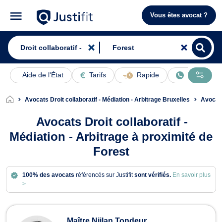
Vous êtes avocat ?
Aide de l'État
Tarifs
Rapide
En ligne
Avocats Droit collaboratif - Médiation - Arbitrage Bruxelles
Avocat
Avocats Droit collaboratif -
Médiation - Arbitrage à proximité de
Forest
100% des avocats
référencés sur Justifit
sont vérifiés.
En savoir plus
>
Avocats en Droit collaboratif - Médiat
Maître Njilan Tondeur