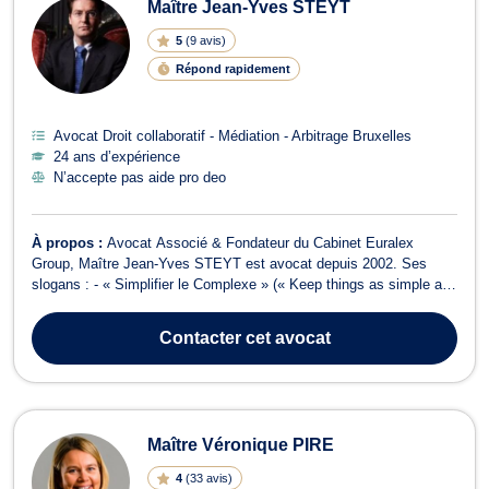
Maître Jean-Yves STEYT
5
(
9 avis
)
Répond rapidement
Avocat Droit collaboratif - Médiation - Arbitrage Bruxelles
24 ans d’expérience
N’accepte pas aide pro deo
À propos :
Avocat Associé & Fondateur du Cabinet Euralex
Group, Maître Jean-Yves STEYT est avocat depuis 2002. Ses
slogans : - « Simplifier le Complexe » (« Keep things as simple as
possible, but not one bit simpler”) ; - « Mieux vaut prévenir que
guérir ». Maître Jean-Yves STEYT attache une importance
Contacter
cet avocat
primordiale au service à la ...
Maître Véronique PIRE
4
(
33 avis
)