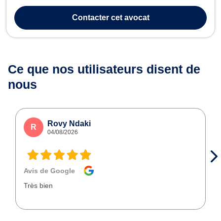
Wavre, inscrite au Barreau du Brabant Wallon mais vous assiste
également devant les juridictions d'autres arrondissements
Contacter
cet avocat
judiciaires. Elle se dist...
Ce que nos utilisateurs
disent de
nous
Rovy Ndaki
R
04/08/2026
Avis de Google
Très bien