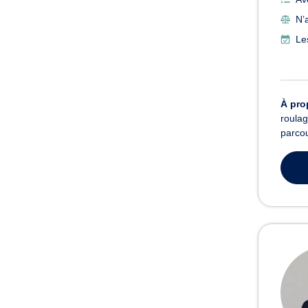
N’
Le
À pro
roulag
parcou