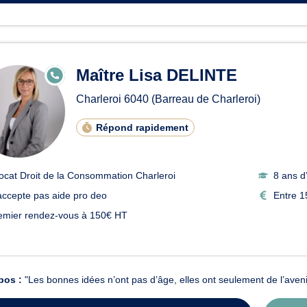
Maître Lisa DELINTE
E
N
LI
Charleroi
6040
(Barreau de Charleroi)
G
N
E
Répond rapidement
ocat Droit de la Consommation Charleroi
8 ans d
accepte pas aide pro deo
Entre 1
emier rendez-vous à 150€ HT
pos :
"Les bonnes idées n’ont pas d’âge, elles ont seulement de l’aveni