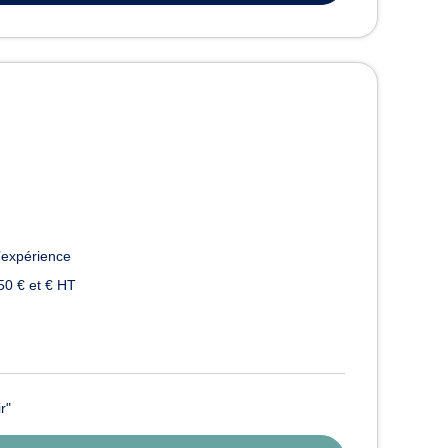
’expérience
50 € et € HT
r"