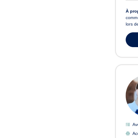
À pro
commer
lors d
Av
Ac