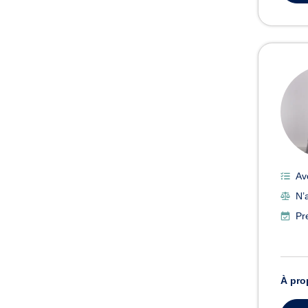
Av
N’
Pr
À pro