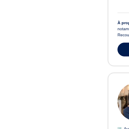
À pro
notamm
Recouv
Av