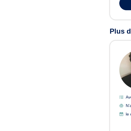
Plus d
Av
N’
le