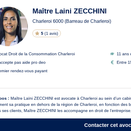
Maître Laini ZECCHINI
Charleroi
6000
(Barreau de Charleroi)
5
(
1 avis
)
ocat Droit de la Consommation Charleroi
11 ans 
accepte pas aide pro deo
Entre 1
emier rendez-vous payant
pos :
Maître Laïni ZECCHINI est avocate à Charleroi au sein d’un cabine
ent sa pratique en dehors de la région de Charleroi, en fonction des 
 ses clients, Maître ZECCHINI les accompagne en droit de l’entreprise,
Contacter
cet avoc