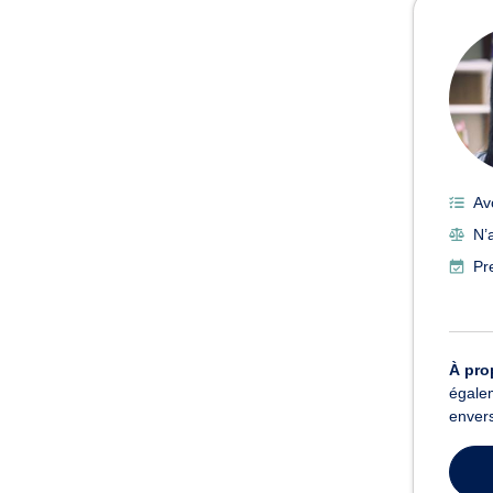
Av
N’
Pr
À pro
égalem
envers