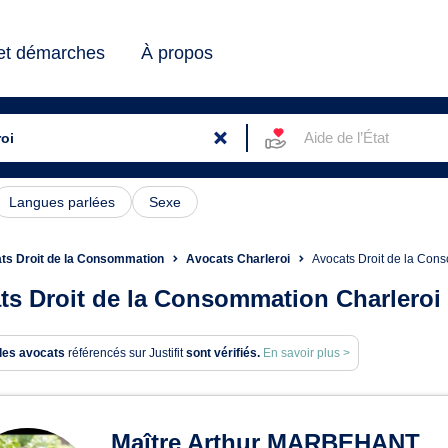
 et démarches
À propos
Aide de l’État
Langues parlées
Sexe
ts Droit de la Consommation
Avocats Charleroi
Avocats Droit de la Co
ts Droit de la Consommation Charleroi
des avocats
référencés sur Justifit
sont vérifiés.
En savoir plus >
ats en Droit de la Consommat
Maître Arthur MARBEHANT