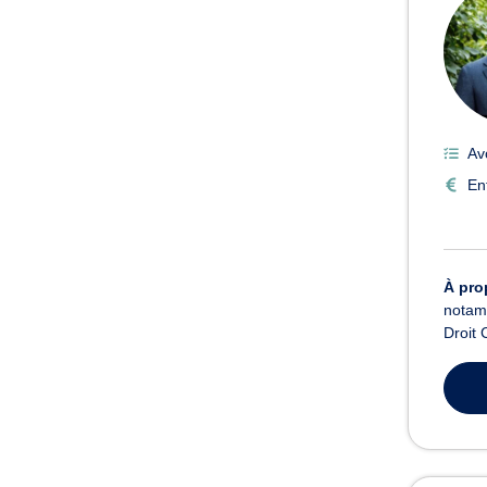
Av
En
À pro
notamm
Droit 