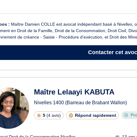
pos :
Maître Damien COLLE est avocat indépendant basé à Nivelles, of
ent en Droit de la Famille, Droit de la Consommation, Droit Civil, Di
rement de créance - Saisie - Procédure d’exécution, et Droit des Mineu
Contacter
cet avoc
Maître Lelaayi KABUTA
Nivelles
1400
(Barreau de Brabant Wallon)
Pr
5
(
4 avis
)
Répond rapidement
ocat Droit de la Consommation Nivelles
13 ans 