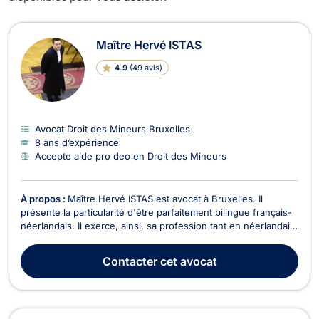
Avocats en Droit des Mineurs à Bru
Maître Hervé ISTAS
4.9
(
49 avis
)
Avocat Droit des Mineurs Bruxelles
8 ans d’expérience
Accepte aide pro deo en Droit des Mineurs
À propos :
Maître Hervé ISTAS est avocat à Bruxelles. Il
présente la particularité d'être parfaitement bilingue français-
néerlandais. Il exerce, ainsi, sa profession tant en néerlandais
qu'en français et plaide sur l'ensemble du territoire, tant
devant des juridictions francophones que néerlandophones.
Contacter
cet avocat
Maître ISTAS pratique principale...