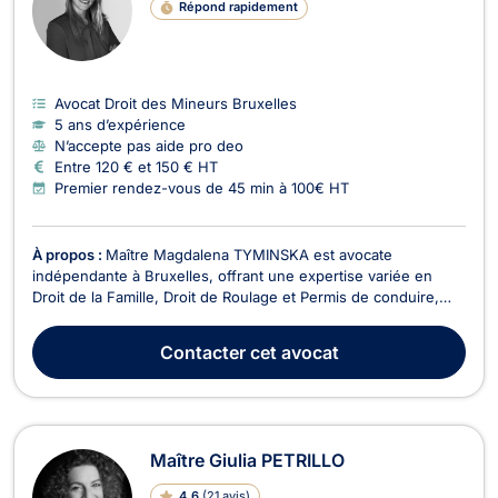
Répond rapidement
Avocat Droit des Mineurs Bruxelles
5 ans d’expérience
N’accepte pas aide pro deo
Entre 120 € et 150 € HT
Premier rendez-vous de 45 min à 100€ HT
À propos :
Maître Magdalena TYMINSKA est avocate
indépendante à Bruxelles, offrant une expertise variée en
Droit de la Famille, Droit de Roulage et Permis de conduire,
Droit Civil, Divorce, Droit Pénal, Baux Commerciaux, Droit des
Mineurs, et Droit de l'Immobilier. En Droit de la Famille, Maître
Contacter
cet avocat
TYMINSKA vous accompagne dans toutes le...
Maître Giulia PETRILLO
4.6
(
21 avis
)