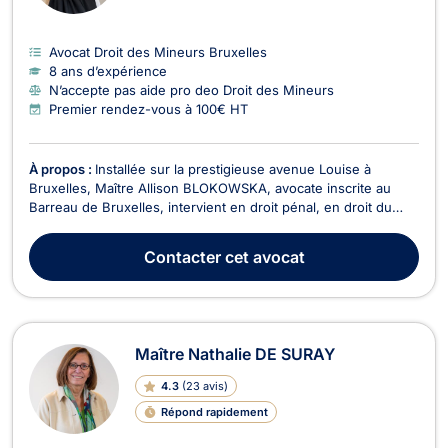
Avocat Droit des Mineurs Bruxelles
8 ans d’expérience
N’accepte pas aide pro deo Droit des Mineurs
Premier rendez-vous à 100€ HT
À propos :
Installée sur la prestigieuse avenue Louise à
Bruxelles, Maître Allison BLOKOWSKA, avocate inscrite au
Barreau de Bruxelles, intervient en droit pénal, en droit du
roulage et du permis de conduire, en droit de la famille et du
divorce ainsi qu'en droit de la jeunesse. Diplômée d'un master
Contacter
cet avocat
en droit obtenu avec grande distinc...
Maître Nathalie DE SURAY
4.3
(
23 avis
)
Répond rapidement