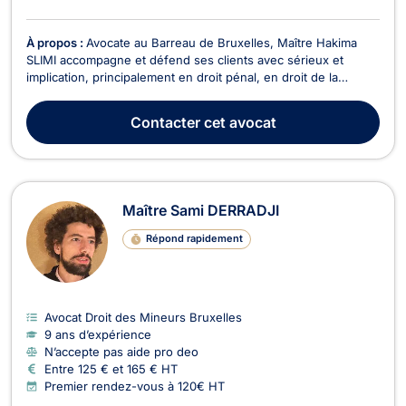
À propos :
Avocate au Barreau de Bruxelles, Maître Hakima
SLIMI accompagne et défend ses clients avec sérieux et
implication, principalement en droit pénal, en droit de la
jeunesse, en droit du dommage corporel, ainsi qu’en droit des
assurances et recouvrement de créances.En droit pénal,
Contacter
cet avocat
Maître Hakima SLIMI met un point d’honneur à ac...
Maître Sami DERRADJI
Répond rapidement
Avocat Droit des Mineurs Bruxelles
9 ans d’expérience
N’accepte pas aide pro deo
Entre 125 € et 165 € HT
Premier rendez-vous à 120€ HT