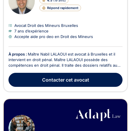
4.5
(
19 avis
)
Répond rapidement
Avocat Droit des Mineurs Bruxelles
7 ans d’expérience
Accepte aide pro deo en Droit des Mineurs
À propos :
Maître Nabil LALAOUI est avocat à Bruxelles et il
intervient en droit pénal. Maître LALAOUI possède des
compétences en droit pénal. Il traite des dossiers relatifs au
droit pénal général et vous représente tout au long de la
procédure devant les différentes juridictions : juge
Contacter
cet avocat
d’instruction, tribunal de police, Cour d’assis...