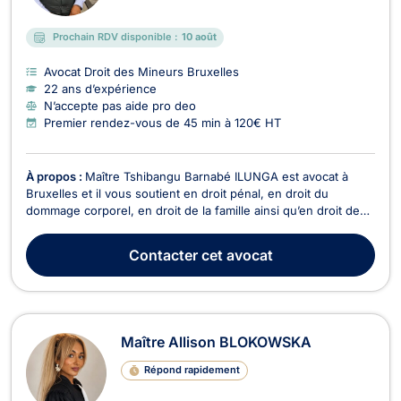
Prochain RDV disponible :
10 août
Avocat Droit des Mineurs Bruxelles
22 ans d’expérience
N’accepte pas aide pro deo
Premier rendez-vous de 45 min à 120€ HT
À propos :
Maître Tshibangu Barnabé ILUNGA est avocat à
Bruxelles et il vous soutient en droit pénal, en droit du
dommage corporel, en droit de la famille ainsi qu’en droit des
étrangers et de la nationalité. En droit pénal, Maître ILUNGA
vous défend si vous êtes soupçonné(e) ou si vous avez
Contacter
cet avocat
commis une infraction contre les biens (usa...
Maître Allison BLOKOWSKA
Répond rapidement