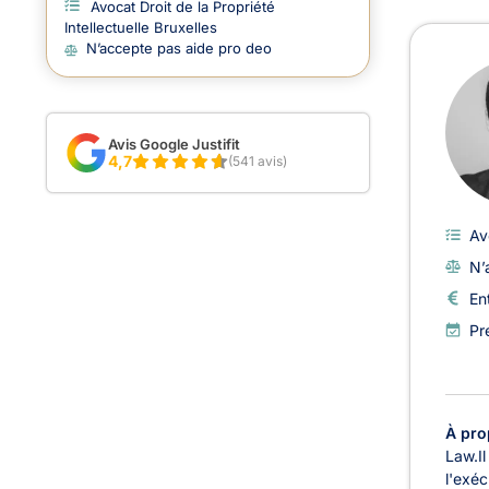
Avocat Droit de la Propriété
Intellectuelle Bruxelles
Avoc
N’accepte pas aide pro deo
Avis Google Justifit
4,7
(541 avis)
Av
N’
En
Pr
À pro
Law.Il
l'exéc