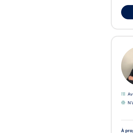
Av
N’
À pro