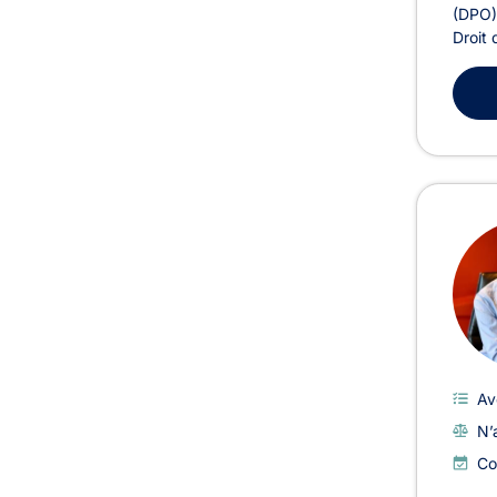
(DPO).
Droit
Av
N’
Co