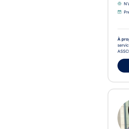
N’
Pr
À pro
servic
ASSCHE