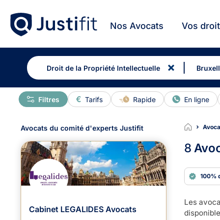
Nos Avocats
Vos droi
Filtres
Tarifs
Rapide
En ligne
Avocat
Avocats du comité d'experts Justifit
8
Avoc
100% 
Les avocat
Cabinet LEGALIDES Avocats
disponible