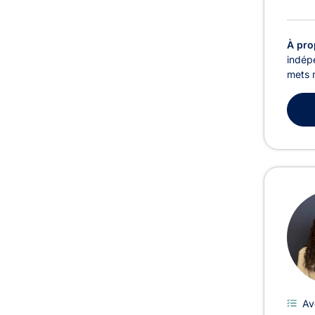
À pro
indépe
mets 
Av