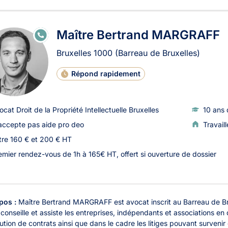
ats en Droit de la Propriété I
Maître Bertrand MARGRAFF
E
N
LI
Bruxelles
1000
(Barreau de Bruxelles)
G
N
E
Répond rapidement
ocat Droit de la Propriété Intellectuelle Bruxelles
10 ans 
accepte pas aide pro deo
Travail
tre 160 € et 200 € HT
emier rendez-vous de 1h à 165€ HT, offert si ouverture de dossier
pos :
Maître Bertrand MARGRAFF est avocat inscrit au Barreau de Br
 conseille et assiste les entreprises, indépendants et associations e
ution de contrats ainsi que dans le cadre les litiges pouvant survenir 