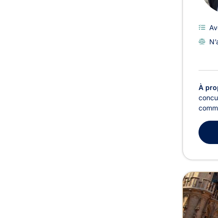
Av
N’
À pro
concur
commun