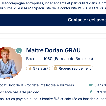
 Il accompagne entreprises, indépendants et particuliers dans la pr
 du numérique & RGPD Spécialiste de la conformité RGPD, Maître PAS
Contacter
cet avoc
Maître Dorian GRAU
E
N
LI
Bruxelles
1060
(Barreau de Bruxelles)
G
N
E
5
(
9 avis
)
Répond rapidement
ocat Droit de la Propriété Intellectuelle Bruxelles
3 ans d
accepte pas aide pro deo
Entre 1
nsultation payante au taux horaire fixé et calculée en fonction du t