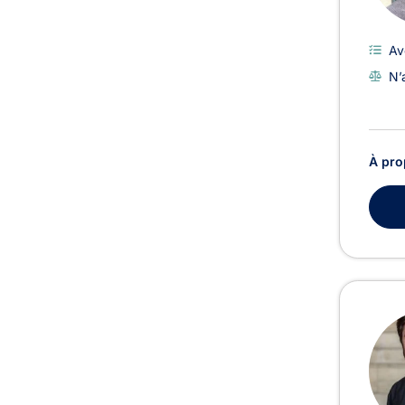
Av
N’
À pro