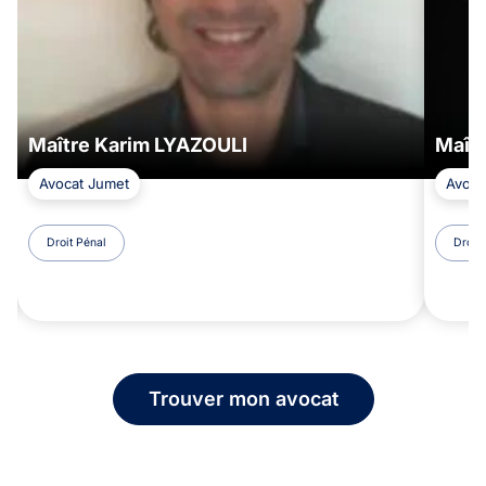
Maître Karim LYAZOULI
Maît
Avocat Jumet
Avoca
Droit Pénal
Droit 
Trouver mon avocat