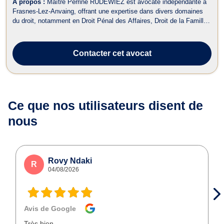
À propos :
Maître Perrine RUDEWIEZ est avocate indépendante à
Frasnes-Lez-Anvaing, offrant une expertise dans divers domaines
du droit, notamment en Droit Pénal des Affaires, Droit de la Famille,
Droit des Affaires, Droit des Successions, Divorce, Baux
Commerciaux, Droit Douanier et Droit Fiscal. Dans le domaine du
Droit Fiscal, Maîtr...
Contacter
cet avocat
Ce que nos utilisateurs
disent de
nous
Rovy Ndaki
R
04/08/2026
Avis de Google
Très bien