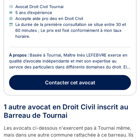
Avocat Droit Civil Tournai
5 ans d’expérience
Accepte aide pro deo en Droit Civil
La durée de la première consultation se situe entre 30 et
60 minutes ; Le prix est fixé conformément à mon taux
horaire.
À propos :
Basée à Tournai, Maître Inès LEFEBVRE exerce en
qualité d’avocate indépendante et met son expertise au
service des particuliers dans différents domaines du droit. Elle
intervient notamment :En droit de la circulation routière
(accident de circulation, conduite en état d'ivresse, sous
Contacter
cet avocat
stupéfiants, délit de fuite,...) ;En dro...
1 autre avocat en Droit Civil inscrit au
Barreau de Tournai
Les avocats ci-dessous n'exercent pas à Tournai même,
mais dans une autre commune rattachée à ce barreau. Ils