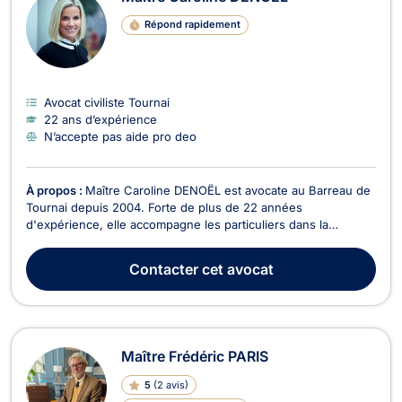
Répond rapidement
Avocat civiliste Tournai
22 ans d’expérience
N’accepte pas aide pro deo
À propos :
Maître Caroline DENOËL est avocate au Barreau de
Tournai depuis 2004. Forte de plus de 22 années
d'expérience, elle accompagne les particuliers dans la
résolution de leurs litiges en droit de la famille, divorce, droit
civil et droit des assurances. Droit de la famille et divorce
Contacter
cet avocat
Maître Caroline DENOËL intervient dans l'ens...
Maître Frédéric PARIS
5
(
2 avis
)