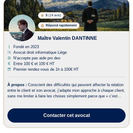
5
(
14 avis
)
Répond rapidement
Maître Valentin DANTINNE
Fondé en 2023
Avocat droit informatique Liège
N’accepte pas aide pro deo
Entre 100 € et 100 € HT
Premier rendez-vous de 1h à 100€ HT
À propos :
Conscient des difficultés qui peuvent affecter la relation
entre le client et son avocat, j’adapte mon approche à chaque client,
sans me limiter à faire les choses simplement parce que « c’est
l’usage », privilégiant une relation fondée sur la transparence, la
prévisibilité, la disponibilité et la compréhension. C’est pour ...
Contacter
cet avocat