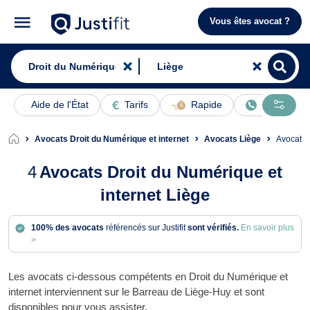
Vous êtes avocat ?
Aide de l'État
Tarifs
Rapide
En ligne
Avocats Droit du Numérique et internet
Avocats Liège
Avocats
4
Avocats Droit du Numérique et
internet Liège
100% des avocats
référencés sur Justifit
sont vérifiés.
En savoir plus
>
Les avocats ci-dessous compétents en Droit du Numérique et
internet interviennent sur le Barreau de Liège-Huy et sont
disponibles pour vous assister.