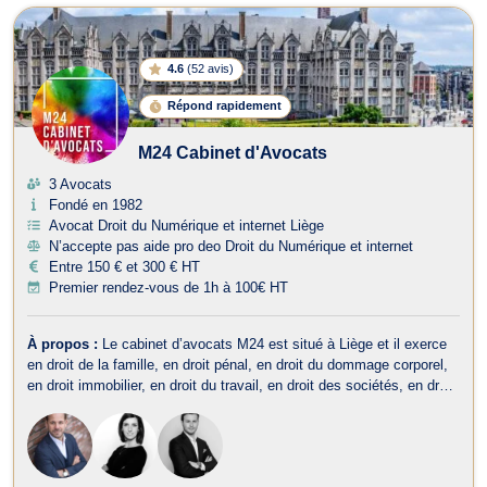
4.6
(
52 avis
)
Répond rapidement
M24 Cabinet d'Avocats
3 Avocats
Fondé en 1982
Avocat Droit du Numérique et internet Liège
N’accepte pas aide pro deo Droit du Numérique et internet
Entre 150 € et 300 € HT
Premier rendez-vous de 1h à 100€ HT
À propos :
Le cabinet d’avocats M24 est situé à Liège et il exerce
en droit de la famille, en droit pénal, en droit du dommage corporel,
en droit immobilier, en droit du travail, en droit des sociétés, en droit
fiscal et droit douanier, en droit commercial-concurrence, en droit
administratif et public, en droit de la propriété intelle...