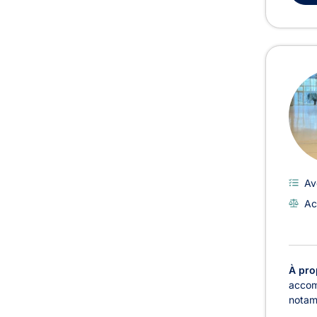
Av
Ac
À pro
accom
notamm