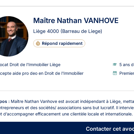
ats en Droit de l'Immobilier à
Maître Nathan VANHOVE
Liège
4000
(Barreau de Liege)
Répond rapidement
ocat Droit de l'Immobilier Liège
5 ans d
cepte aide pro deo en Droit de l'Immobilier
Premie
pos :
Maître Nathan Vanhove est avocat indépendant à Liège, mettant 
trepreneurs et des sociétés/ associations sans but lucratif. Il intervien
 d’accompagner efficacement une clientèle locale et internationale. M
Contacter
cet avoc