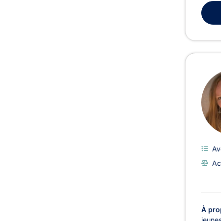
Av
Ac
À pro
jeunes