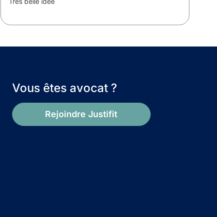
Très belle idée
T
m
Vous êtes avocat ?
Rejoindre Justifit