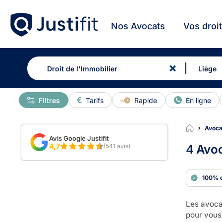
Nos Avocats
Vos droi
Filtres
Tarifs
Rapide
En ligne
Avoca
Avis Google Justifit
4,7
(541 avis)
4
Avoc
100% 
Les avoca
pour vous 