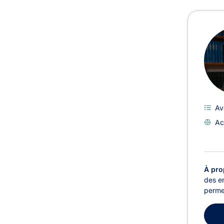
Avoc
Av
Ac
À pro
des en
permet