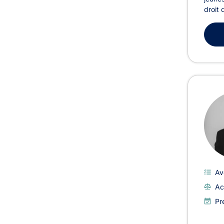
droit 
Av
Ac
Pr