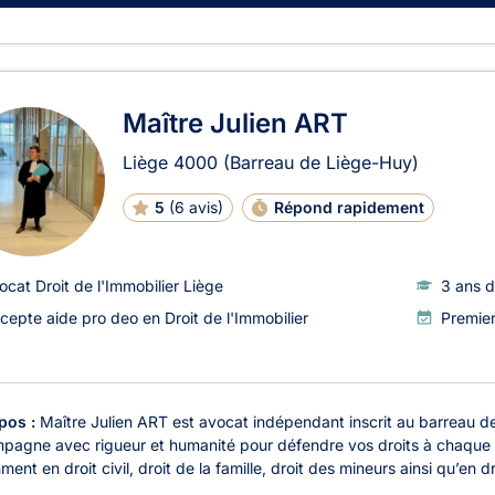
Maître Julien ART
Liège
4000
(Barreau de Liège-Huy)
5
(
6 avis
)
Répond rapidement
ocat Droit de l'Immobilier Liège
3 ans d
cepte aide pro deo en Droit de l'Immobilier
Premie
pos :
Maître Julien ART est avocat indépendant inscrit au barreau de
pagne avec rigueur et humanité pour défendre vos droits à chaque ét
ent en droit civil, droit de la famille, droit des mineurs ainsi qu’en dr