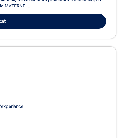
lvie MATERNE ...
at
’expérience