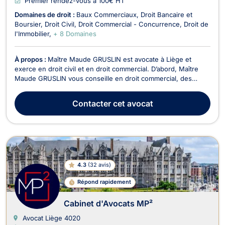
Premier rendez-vous à 100€ HT
Domaines de droit :
Baux Commerciaux
Droit Bancaire et
Boursier
Droit Civil
Droit Commercial - Concurrence
Droit de
l'Immobilier
+ 8 Domaines
À propos :
Maître Maude GRUSLIN est avocate à Liège et
exerce en droit civil et en droit commercial. D’abord, Maître
Maude GRUSLIN vous conseille en droit commercial, des
affaires et de la concurrence. De plus, si vous êtes une
entreprise ou un commerçant, elle vous assistera en cas de
Contacter
cet avocat
litige avec un agent, un fournisseur, un concurre...
4.3
(
32 avis
)
Répond rapidement
Cabinet d'Avocats MP²
Avocat Liège
4020