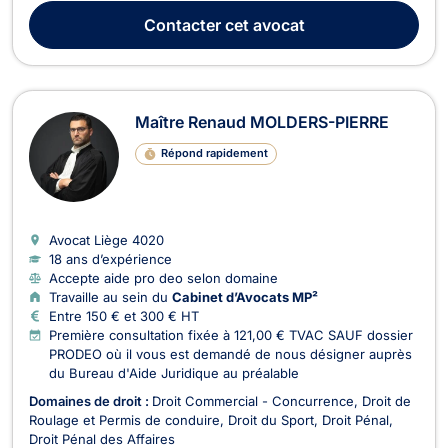
Thomas BOCQUET intervient en droit pénal dans le cadre des
Contacter
cet avocat
infractions contre les biens ou...
Maître Renaud MOLDERS-PIERRE
Répond rapidement
Avocat Liège
4020
18 ans d’expérience
Accepte aide pro deo selon domaine
Travaille au sein du
Cabinet d’Avocats MP²
Entre 150 € et 300 € HT
Première consultation fixée à 121,00 € TVAC SAUF dossier
PRODEO où il vous est demandé de nous désigner auprès
du Bureau d'Aide Juridique au préalable
Domaines de droit :
Droit Commercial - Concurrence
Droit de
Roulage et Permis de conduire
Droit du Sport
Droit Pénal
Droit Pénal des Affaires