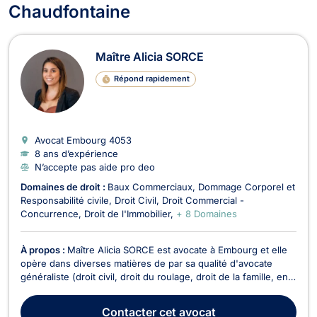
Chaudfontaine
Maître Alicia SORCE
Répond rapidement
Avocat Embourg
4053
8 ans d’expérience
N’accepte pas aide pro deo
Domaines de droit :
Baux Commerciaux
Dommage Corporel et
Responsabilité civile
Droit Civil
Droit Commercial -
Concurrence
Droit de l'Immobilier
+ 8 Domaines
À propos :
Maître Alicia SORCE est avocate à Embourg et elle
opère dans diverses matières de par sa qualité d'avocate
généraliste (droit civil, droit du roulage, droit de la famille, en
droit commercial, droit des baux, des affaires et de la
concurrence, en droit des sociétés, en droit pénal, en droit du
Contacter
cet avocat
dommage corporel, droit de la ...