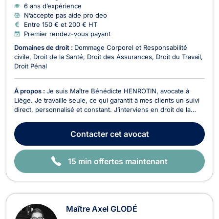
6 ans d’expérience
N’accepte pas aide pro deo
Entre 150 € et 200 € HT
Premier rendez-vous payant
Domaines de droit :
Dommage Corporel et Responsabilité
civile
Droit de la Santé
Droit des Assurances
Droit du Travail
Droit Pénal
À propos :
Je suis Maître Bénédicte HENROTIN, avocate à
Liège. Je travaille seule, ce qui garantit à mes clients un suivi
direct, personnalisé et constant. J’interviens en droit de la
santé, droit du dommage corporel, droit pénal, droit des
assurances et droit du travail.En droit de la santé, je défends
Contacter
cet avocat
les victimes d’erreurs médicale...
15 min offertes maintenant
Maître Axel GLODÉ