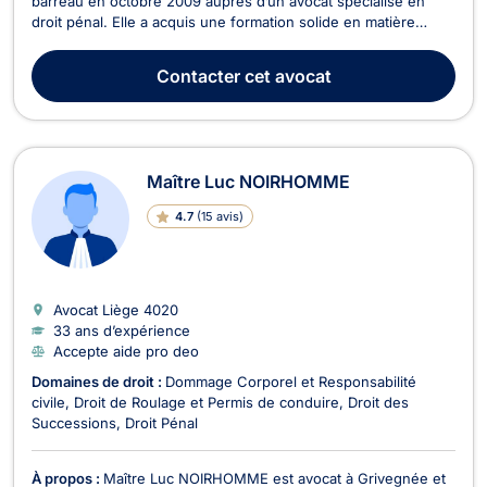
barreau en octobre 2009 auprès d’un avocat spécialisé en
droit pénal. Elle a acquis une formation solide en matière
pénale et s’est progressivement spécialisée en droit civil et
commercial. En 2019, elle a complété sa formation en droit
Contacter
cet avocat
commercial et est depuis lors nommée cur...
Maître Luc NOIRHOMME
4.7
(
15 avis
)
Avocat Liège
4020
33 ans d’expérience
Accepte aide pro deo
Domaines de droit :
Dommage Corporel et Responsabilité
civile
Droit de Roulage et Permis de conduire
Droit des
Successions
Droit Pénal
À propos :
Maître Luc NOIRHOMME est avocat à Grivegnée et