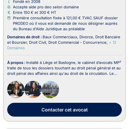
Fondé en 2008
Accepte aide pro deo selon domaine
Entre 150 € et 300 € HT
Première consultation fixée à 121,00 € TVAC SAUF dossier
PRODEO où il vous est demandé de nous désigner auprès
du Bureau d'Aide Juridique au préalable
Domaines de droit :
Baux Commerciaux
Divorce
Droit Bancaire
et Boursier
Droit Civil
Droit Commercial - Concurrence
+ 12
Domaines
À propos :
Installé à Liège et Bastogne, le cabinet d’avocats MP²
traite de tous les dossiers touchant au droit pénal général et au
droit pénal des affaires ainsi qu'au droit de la circulation. Le
cabinet d’avocats MP² intervient en droit pénal et représente
tant les victimes que les auteurs présumés d’infraction au droit
pénal des af...
Contacter
cet avocat