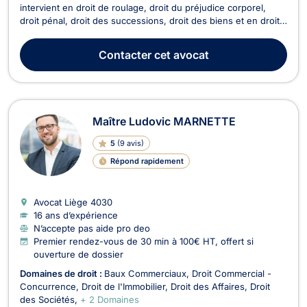
intervient en droit de roulage, droit du préjudice corporel,
droit pénal, droit des successions, droit des biens et en droit
du bail. En droit de roulage, il sera en mesure d’intervenir en
cas d’excès de vitesse, de conduite en état d’alcoolémie ou
Contacter
cet avocat
sous l’emprise de stupéfiants...
Maître Ludovic MARNETTE
5
(
9 avis
)
Répond rapidement
Avocat Liège
4030
16 ans d’expérience
N’accepte pas aide pro deo
Premier rendez-vous de 30 min à 100€ HT, offert si
ouverture de dossier
Domaines de droit :
Baux Commerciaux
Droit Commercial -
Concurrence
Droit de l'Immobilier
Droit des Affaires
Droit
des Sociétés
+ 2 Domaines