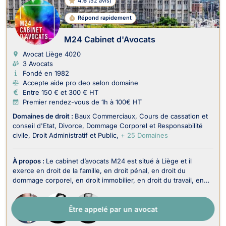
4.6
(
52 avis
)
Répond rapidement
M24 Cabinet d'Avocats
Avocat Liège
4020
3 Avocats
Fondé en 1982
Accepte aide pro deo selon domaine
Entre 150 € et 300 € HT
Premier rendez-vous de 1h à 100€ HT
Domaines de droit :
Baux Commerciaux
Cours de cassation et
conseil d'Etat
Divorce
Dommage Corporel et Responsabilité
civile
Droit Administratif et Public
+ 25 Domaines
À propos :
Le cabinet d’avocats M24 est situé à Liège et il
exerce en droit de la famille, en droit pénal, en droit du
dommage corporel, en droit immobilier, en droit du travail, en
droit des sociétés, en droit fiscal et droit douanier, en droit
commercial-concurrence, en droit administratif et public, en
Être appelé par un avocat
droit de la propriété intelle...