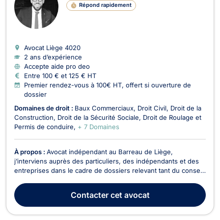
Répond rapidement
Avocat Liège
4020
2 ans d’expérience
Accepte aide pro deo
Entre 100 € et 125 € HT
Premier rendez-vous à 100€ HT, offert si ouverture de
dossier
Domaines de droit :
Baux Commerciaux
Droit Civil
Droit de la
Construction
Droit de la Sécurité Sociale
Droit de Roulage et
Permis de conduire
+ 7 Domaines
À propos :
Avocat indépendant au Barreau de Liège,
j’interviens auprès des particuliers, des indépendants et des
entreprises dans le cadre de dossiers relevant tant du conseil
que du contentieux. Je veille à offrir à chaque client un
accompagnement fondé sur la rigueur, la disponibilité et la
Contacter
cet avocat
clarté, en accordant une attention particu...