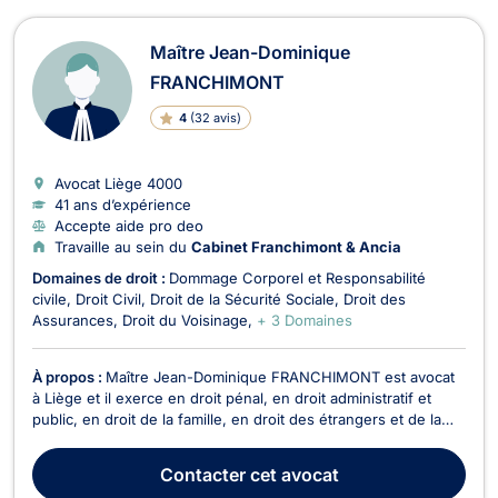
Maître Jean-Dominique
FRANCHIMONT
4
(
32 avis
)
Avocat Liège
4000
41 ans d’expérience
Accepte aide pro deo
Travaille au sein du
Cabinet Franchimont & Ancia
Domaines de droit :
Dommage Corporel et Responsabilité
civile
Droit Civil
Droit de la Sécurité Sociale
Droit des
Assurances
Droit du Voisinage
+ 3 Domaines
À propos :
Maître Jean-Dominique FRANCHIMONT est avocat
à Liège et il exerce en droit pénal, en droit administratif et
public, en droit de la famille, en droit des étrangers et de la
nationalité, en droit des assurances et en droit de la santé.
Maître Jean-Dominique FRANCHIMONT intervient en droit
Contacter
cet avocat
pénal dans le domaine du droit pénal ...