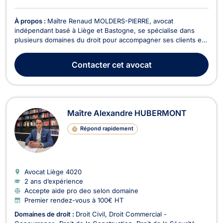
À propos :
Maître Renaud MOLDERS-PIERRE, avocat
indépendant basé à Liège et Bastogne, se spécialise dans
plusieurs domaines du droit pour accompagner ses clients en
Belgique. Il intervient notamment en droit pénal des affaires,
droit du sport, droit de Roulage et Permis de conduire, droit
Contacter
cet avocat
commercial - concurrence et droit pénal. Fonda...
Maître Alexandre HUBERMONT
Répond rapidement
Avocat Liège
4020
2 ans d’expérience
Accepte aide pro deo selon domaine
Premier rendez-vous à 100€ HT
Domaines de droit :
Droit Civil
Droit Commercial -