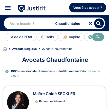
Vous êtes avocat ?
Aide de l'État
Tarifs
Rapide
En ligne
Avocats Belgique
Avocat Chaudfontaine
Avocats Chaudfontaine
100% des avocats
référencés sur Justifit
sont vérifiés.
En savoir
plus >
Avocats à Chaudfontaine
Maître Chloé SECKLER
Répond rapidement