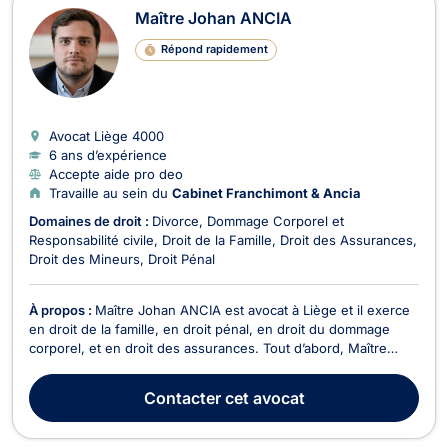
Maître Johan ANCIA
Répond rapidement
Avocat Liège
4000
6 ans d’expérience
Accepte aide pro deo
Travaille au sein du
Cabinet Franchimont & Ancia
Domaines de droit :
Divorce
Dommage Corporel et
Responsabilité civile
Droit de la Famille
Droit des Assurances
Droit des Mineurs
Droit Pénal
À propos :
Maître Johan ANCIA est avocat à Liège et il exerce
en droit de la famille, en droit pénal, en droit du dommage
corporel, et en droit des assurances. Tout d’abord, Maître
Johan ANCIA intervient en droit pénal, dans les plus brefs
délais, lorsqu’il s’agit d’infractions contre les personnes ou
Contacter
cet avocat
celles contre les biens. Il est a...