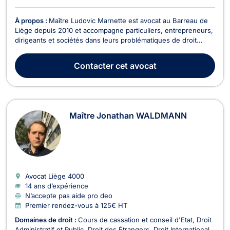
À propos :
Maître Ludovic Marnette est avocat au Barreau de
Liège depuis 2010 et accompagne particuliers, entrepreneurs,
dirigeants et sociétés dans leurs problématiques de droit
fiscal, droit des sociétés, droit commercial et transmission de
patrimoine. Titulaire d'un Master en droit ainsi que d'un
Contacter
cet avocat
Master spécialisé en droit fiscal d...
Maître Jonathan WALDMANN
Avocat Liège
4000
14 ans d’expérience
N’accepte pas aide pro deo
Premier rendez-vous à 125€ HT
Domaines de droit :
Cours de cassation et conseil d'Etat
Droit
Administratif et Public
Droit des Étrangers
Droit International