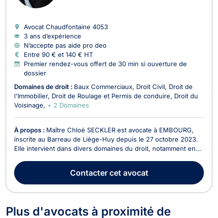
Avocat Chaudfontaine
4053
3 ans d’expérience
N’accepte pas aide pro deo
Entre 90 € et 140 € HT
Premier rendez-vous offert de 30 min si ouverture de
dossier
Domaines de droit :
Baux Commerciaux
Droit Civil
Droit de
l'Immobilier
Droit de Roulage et Permis de conduire
Droit du
Voisinage
+ 2 Domaines
À propos :
Maître Chloé SECKLER est avocate à EMBOURG,
inscrite au Barreau de Liège-Huy depuis le 27 octobre 2023.
Elle intervient dans divers domaines du droit, notamment en
Droit de Roulage et Permis de conduire, Droit Civil, Droit du
Voisinage, Droit Pénal, Baux Commerciaux, Recouvrement de
Contacter
cet avocat
créance - Saisie - Procédure d’exécution,...
Plus d'avocats à proximité de