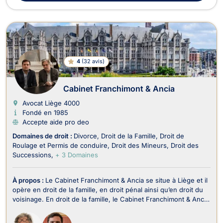
4
(
32 avis
)
Cabinet Franchimont & Ancia
Avocat Liège
4000
Fondé en 1985
Accepte aide pro deo
Domaines de droit :
Divorce
Droit de la Famille
Droit de
Roulage et Permis de conduire
Droit des Mineurs
Droit des
Successions
+ 3 Domaines
À propos :
Le Cabinet Franchimont & Ancia se situe à Liège et il
opère en droit de la famille, en droit pénal ainsi qu’en droit du
voisinage. En droit de la famille, le Cabinet Franchimont & Ancia
prend en charge les affaires relatives au divorce, à la filiation et
au droit de la jeunesse. Il traite aussi les contentieux relev...