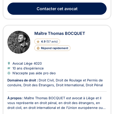
traite quotidiennement des dossiers de droit pénal général
(harcèlement, calomnie et diffamation, violences sexuelles,
Contacter
cet avocat
coups et blessures, stupéfia...
Maître Thomas BOCQUET
4.9
(
57 avis
)
Répond rapidement
Avocat Liège
4020
10 ans d’expérience
N’accepte pas aide pro deo
Domaines de droit :
Droit Civil
Droit de Roulage et Permis de
conduire
Droit des Étrangers
Droit International
Droit Pénal
À propos :
Maître Thomas BOCQUET est avocat à Liège et il
vous représente en droit pénal, en droit des étrangers, en
droit civil, en droit international et de l’Union européenne ou
Droit de l’Homme et en droit du roulage ou droit routier. Maître