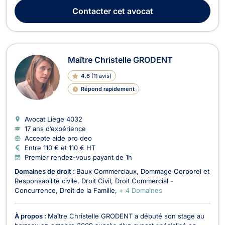
construction, Maître Adrien CECCATO vous offre ses
Contacter
cet avocat
compétences pour les problématiques l...
Maître Christelle GRODENT
4.6
(
11 avis
)
Répond rapidement
Avocat Liège
4032
17 ans d’expérience
Accepte aide pro deo
Entre 110 € et 110 € HT
Premier rendez-vous payant de 1h
Domaines de droit :
Baux Commerciaux
Dommage Corporel et
Responsabilité civile
Droit Civil
Droit Commercial -
Concurrence
Droit de la Famille
+ 4 Domaines
À propos :
Maître Christelle GRODENT a débuté son stage au