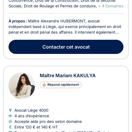
Concurrence
Droit de la Construction
Droit de la Sécurité
Sociale
Droit de Roulage et Permis de conduire
+ 4 Domaines
À propos :
Maître Alexandre HUBERMONT, avocat
indépendant basé à Liège, qui exerce principalement en droit
pénal et en droit pénal des affaires. Il intervient également
dans divers domaines tels que le droit du sport, le droit de
roulage et permis de conduire, le droit civil, le droit des
Contacter
cet avocat
affaires, le droit de la sécurité sociale, le ...
Maître Mariam KAKULYA
Répond rapidement
Avocat Liège
4000
4 ans d’expérience
Accepte aide pro deo selon domaine
Entre 120 € et 140 € HT