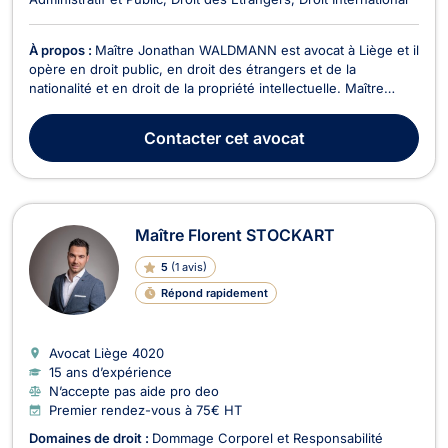
À propos :
Maître Jonathan WALDMANN est avocat à Liège et il
opère en droit public, en droit des étrangers et de la
nationalité et en droit de la propriété intellectuelle. Maître
Jonathan WALDMANN intervient en droit public sur les litiges
relevant du droit de la fonction publique et du droit
Contacter
cet avocat
administratif. À cet effet, il assure la d...
Maître Florent STOCKART
5
(
1 avis
)
Répond rapidement
Avocat Liège
4020
15 ans d’expérience
N’accepte pas aide pro deo
Premier rendez-vous à 75€ HT
Domaines de droit :
Dommage Corporel et Responsabilité