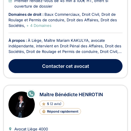
Premier rendez-vous de 45 min à 100€ HT, offert si
ouverture de dossier
Domaines de droit :
Baux Commerciaux
Droit Civil
Droit de
Roulage et Permis de conduire
Droit des Affaires
Droit des
Sociétés
+ 4 Domaines
À propos :
À Liège, Maître Mariam KAKULYA, avocate
indépendante, intervient en Droit Pénal des Affaires, Droit des
Sociétés, Droit de Roulage et Permis de conduire, Droit Civil,
Droit des Affaires, Droit Pénal, Droit Économique, Baux
Commerciaux et Recouvrement de créance - Saisie -
Contacter
cet avocat
Procédure d’exécution. Elle met son expertise au ser...
E
Maître Bénédicte HENROTIN
N
LI
5
(
2 avis
)
G
N
Répond rapidement
E
Avocat Liège
4000