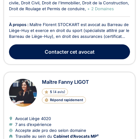
civile
Droit Civil
Droit de l'Immobilier
Droit de la Construction
Droit de Roulage et Permis de conduire
+ 2 Domaines
À propos :
Maître Florent STOCKART est avocat au Barreau de
Liège-Huy et exerce en droit du sport (spécialiste attitré par le
Barreau de Liège-Huy), en droit des assurances (certificat
universitaire UCL), droit de la responsabilité civile
(contractuelle et délictuelle), droit de la construction, droit du
Contacter
cet avocat
dommage corporel (indemnisatio...
Maître Fanny LIGOT
5
(
4 avis
)
Répond rapidement
Avocat Liège
4020
7 ans d’expérience
Accepte aide pro deo selon domaine
Travaille au sein du
Cabinet d’Avocats MP²