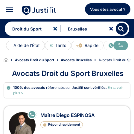
Vous êtes avocat ?
Aide de l'État
Tarifs
Rapide
En ligne
Avocats Droit du Sport
Avocats Bruxelles
Avocats Droit du Spo
Avocats Droit du Sport Bruxelles
100% des avocats
référencés sur Justifit
sont vérifiés.
En savoir
plus >
Avocats en Droit du Sport à Bruxelle
E
Maître Diego ESPINOSA
N
LI
Répond rapidement
G
N