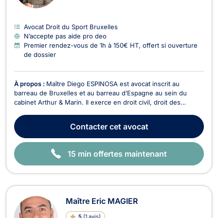
E
Avocat Droit du Sport Bruxelles
N’accepte pas aide pro deo
Premier rendez-vous de 1h à 150€ HT, offert si ouverture
de dossier
À propos :
Maître Diego ESPINOSA est avocat inscrit au
barreau de Bruxelles et au barreau d’Espagne au sein du
cabinet Arthur & Marin. Il exerce en droit civil, droit des
entreprises, droit international, droit européen, droit du
numérique, ainsi qu'en droit douanier. Trilingue en espagnol,
Contacter
cet avocat
français et anglais, Maître ESPINOSA acc...
15 min offertes maintenant
Maître Eric MAGIER
5
(
1 avis
)