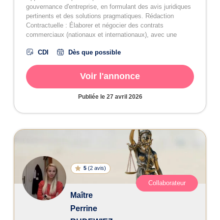
gouvernance d'entreprise, en formulant des avis juridiques
pertinents et des solutions pragmatiques. Rédaction
Contractuelle : Élaborer et négocier des contrats
commerciaux (nationaux et internationaux), avec une
rigueur juridique irréprochable et une vision stratégique.
CDI
Dès que possible
Gestion Contentieuse : Participer activement aux
procédures judiciaires (rédaction de conclusions,
préparation de plaidoiries, participation aux négociations et
Voir l'annonce
médiations), en défendant les intérêts de nos clients avec
détermination. Développement de Solutions : Concevoir et
Publiée le
27 avril 2026
mettre en œuvre les stratégies juridiques les plus
efficaces pour nos clients, en anticipant les enjeux et en
maîtrisant les risques.
5
(
2 avis
)
Collaborateur
Maître
Perrine