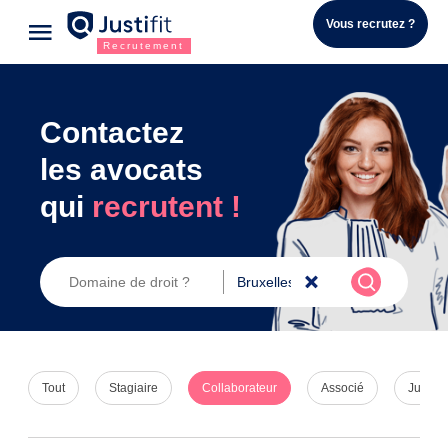
Vous recrutez ?
Recrutement
Contactez
les avocats
qui
recrutent !
Tout
Stagiaire
Collaborateur
Associé
Juriste