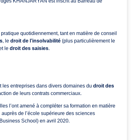
 Vardges KHANJARYAN est inscrit au Barreau de
et pratique quotidiennement, tant en matière de conseil
és
, le
droit de l’insolvabilité
(plus particulièrement le
et le
droit des saisies
.
les entreprises dans divers domaines du
droit des
daction de leurs contrats commerciaux.
elles l’ont amené à compléter sa formation en matière
u auprès de l’école supérieure des sciences
siness School) en avril 2020.