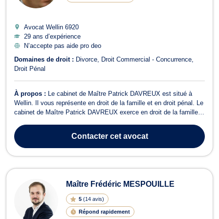
Avocat Wellin
6920
29 ans d’expérience
N’accepte pas aide pro deo
Domaines de droit :
Divorce
Droit Commercial - Concurrence
Droit Pénal
À propos :
Le cabinet de Maître Patrick DAVREUX est situé à
Wellin. Il vous représente en droit de la famille et en droit pénal. Le
cabinet de Maître Patrick DAVREUX exerce en droit de la famille
pour vos procédures de divorce à l'amiable ou contentieux, de
séparation, de cohabitation légale ou de fait. Il est également
Contacter
cet avocat
compétent dans...
Maître Frédéric MESPOUILLE
5
(
14 avis
)
Répond rapidement