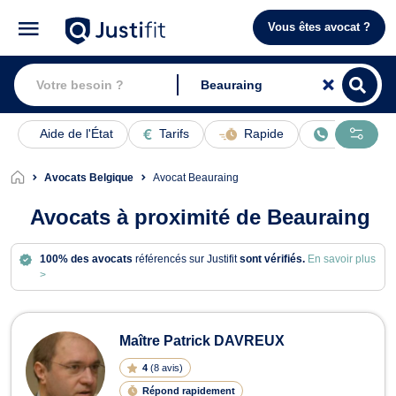
Vous êtes avocat ?
Aide de l'État
Tarifs
Rapide
En ligne
Avocats Belgique
Avocat Beauraing
Avocats à proximité de Beauraing
100% des avocats
référencés sur Justifit
sont vérifiés.
En savoir plus
>
Avocats à Beauraing
Maître Patrick DAVREUX
4
(
8 avis
)
Répond rapidement