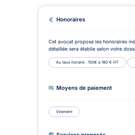
Honoraires
Cet avocat propose les honoraires ind
détaillée sera établie selon votre dossi
Au taux horaire : 150€ à 180 € HT
Moyens de paiement
Virement
Services proposés